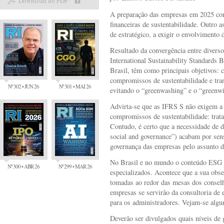
Download do PDF
A preparação das empresas em 2025 con
financeiras de sustentabilidade. Outro
de estratégico, a exigir o envolvimento 
Resultado da convergência entre divers
International Sustainability Standards 
Brasil, têm como principais objetivos: 
compromissos de sustentabilidade e tra
Nº 302 • JUN 26
Nº 301 • MAI 26
evitando o “greenwashing” e o “greenwi
Advirta-se que as IFRS S não exigem a 
compromissos de sustentabilidade: trat
Contudo, é certo que a necessidade de 
social and governance”) acabam por sens
governança das empresas pelo assunto da
No Brasil e no mundo o conteúdo ESG f
Nº 300 • ABR 26
Nº 299 • MAR 26
especializados. Acontece que a sua obse
tomadas ao redor das mesas dos conselh
empresas se servirão da consultoria de 
para os administradores. Vejam-se algu
Deverão ser divulgados quais níveis de