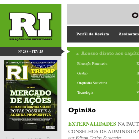
Perfil da Revista
Assinatur
Nº 288 • FEV 25
Acesso direto aos capít
Educação Financeira
E
Gestão
I
Orquestra Societária
P
Tecnologia
V
Opinião
EXTERNALIDADES
NA PAUT
CONSELHOS DE ADMINISTR
por
Edison Carlos Fernandes