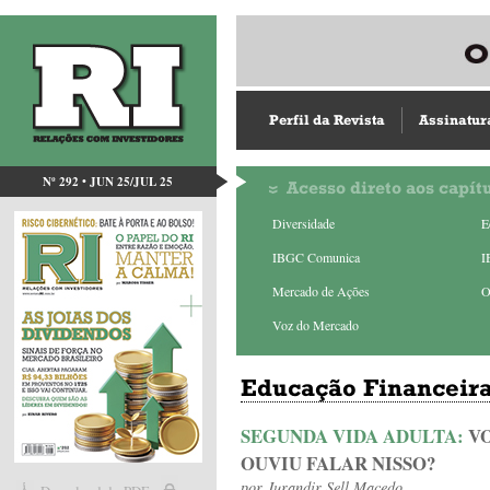
Perfil da Revista
Assinatur
Nº 292 • JUN 25/JUL 25
Acesso direto aos capít
Diversidade
E
IBGC Comunica
I
Mercado de Ações
O
Voz do Mercado
Educação Financeir
SEGUNDA VIDA ADULTA:
V
OUVIU FALAR NISSO?
por
Jurandir Sell Macedo