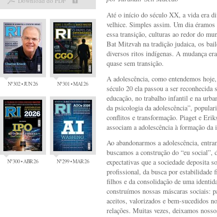
Download do PDF
Até o início do século XX, a vida era di
velhice. Simples assim. Um dia éramos c
essa transição, culturas ao redor do mu
Bat Mitzvah na tradição judaica, os bail
diversos ritos indígenas. A mudança era 
quase sem transição.
A adolescência, como entendemos hoje, 
Nº 302 • JUN 26
Nº 301 • MAI 26
século 20 ela passou a ser reconhecida
educação, no trabalho infantil e na urba
da psicologia da adolescência”, popular
conflitos e transformação. Piaget e Er
associam a adolescência à formação da i
Ao abandonarmos a adolescência, entram
buscamos a construção do “eu social”, 
Nº 300 • ABR 26
Nº 299 • MAR 26
expectativas que a sociedade deposita s
profissional, da busca por estabilidade 
filhos e da consolidação de uma identid
construímos nossas máscaras sociais: 
aceitos, valorizados e bem-sucedidos no
relações. Muitas vezes, deixamos nosso