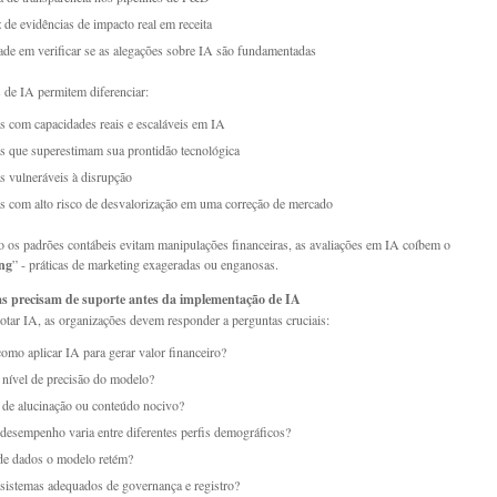
 de evidências de impacto real em receita
ade em verificar se as alegações sobre IA são fundamentadas
 de IA permitem diferenciar:
 com capacidades reais e escaláveis em IA
 que superestimam sua prontidão tecnológica
 vulneráveis à disrupção
 com alto risco de desvalorização em uma correção de mercado
os padrões contábeis evitam manipulações financeiras, as avaliações em IA coíbem o
ng
” - práticas de marketing exageradas ou enganosas.
s precisam de suporte antes da implementação de IA
otar IA, as organizações devem responder a perguntas cruciais:
omo aplicar IA para gerar valor financeiro?
 nível de precisão do modelo?
 de alucinação ou conteúdo nocivo?
esempenho varia entre diferentes perfis demográficos?
de dados o modelo retém?
sistemas adequados de governança e registro?