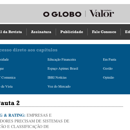
il da Revista
Assinatura
Publicidade
Fale Conosco
Ed
cesso direto aos capítulos
sidade
Educação Financeira
Em Pauta
que
Espaço Apimec Brasil
Gestão
 Comunica
IBRI Notícias
Opinião
 de Vista
Voz do Mercado
auta 2
G & RATING:
EMPRESAS E
IDORES PRECISAM DE SISTEMAS DE
ÇÃO E CLASSIFICAÇÃO DE