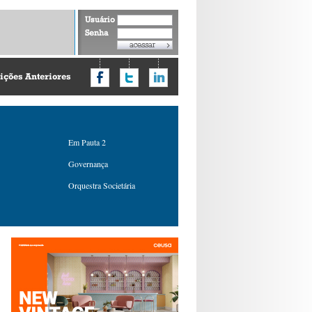
Usuário
Senha
ições Anteriores
Em Pauta 2
Governança
Orquestra Societária