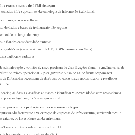
duz riscos novos e de difícil detecção
ssociados à IA superam os da tecnologia da informação tradicional:
iscriminação nos resultados
o de dados e bases de treinamento não seguras
de modelo ao longo do tempo
s e fraudes com identidade sintética
s regulatórias (como o AI Act da UE, GDPR, normas contábeis)
transparência e auditoria
e administração e comitês de risco precisam de classificações claras - semelhantes às de
rédito” ou “risco operacional” - para governar o uso de IA de forma responsável.
is de RI também necessitam de diretrizes objetivas para reportar planos e resultados
s à IA.
scoring ajudam a classificar os riscos e identificar vulnerabilidades com antecedência,
exposição legal, regulatória e reputacional.
dores precisam de proteção contra o excesso de hype
pulsionado fortemente a valorização de empresas de infraestrutura, semicondutores e
o entanto, os investidores ainda enfrentam:
 métricas confiáveis sobre maturidade em IA
 de transparência nos pipelines de P&D