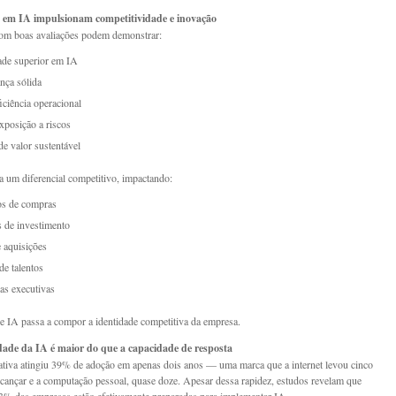
s em IA impulsionam competitividade e inovação
om boas avaliações podem demonstrar:
ade superior em IA
nça sólida
iciência operacional
posição a riscos
de valor sustentável
na um diferencial competitivo, impactando:
os de compras
 de investimento
 aquisições
de talentos
ias executivas
e IA passa a compor a identidade competitiva da empresa.
idade da IA é maior do que a capacidade de resposta
tiva atingiu 39% de adoção em apenas dois anos — uma marca que a internet levou cinco
lcançar e a computação pessoal, quase doze. Apesar dessa rapidez, estudos revelam que