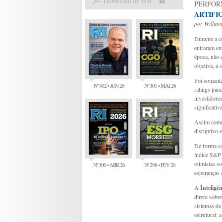
Download do PDF
PERFO
ARTIFI
por
Willia
Durante a c
entraram em
época, não 
objetiva, a 
Foi somente
Nº 302 • JUN 26
Nº 301 • MAI 26
ratings para
investidore
significati
Assim como o
disruptivo 
De forma su
índice S&P
otimistas s
Nº 300 • ABR 26
Nº 298 • FEV 26
esperanças 
A
Inteligên
direto sobr
sistemas de
estrutural: 