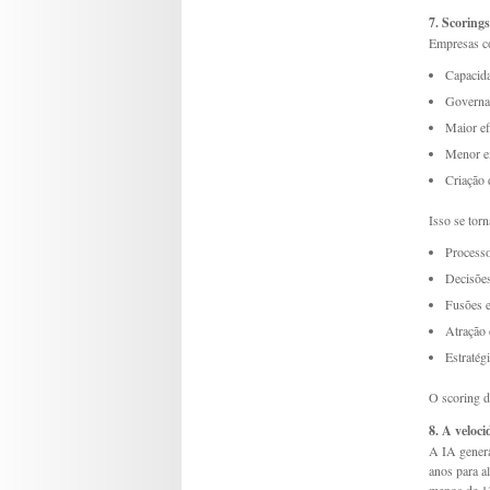
7. Scoring
Empresas c
Capacid
Governa
Maior ef
Menor ex
Criação 
Isso se tor
Process
Decisões
Fusões e
Atração 
Estratég
O scoring d
8. A veloc
A IA genera
anos para a