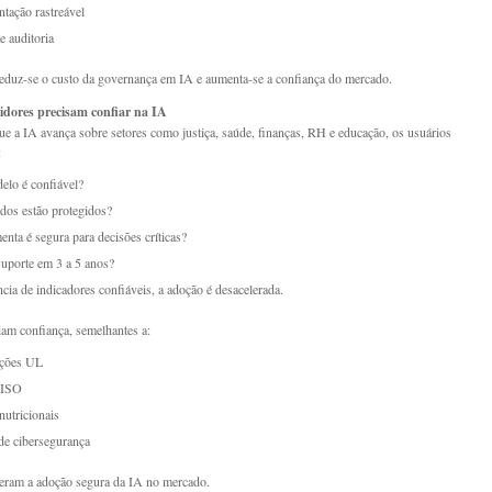
tação rastreável
e auditoria
eduz-se o custo da governança em IA e aumenta-se a confiança do mercado.
dores precisam confiar na IA
e a IA avança sobre setores como justiça, saúde, finanças, RH e educação, os usuários
:
elo é confiável?
os estão protegidos?
enta é segura para decisões críticas?
uporte em 3 a 5 anos?
cia de indicadores confiáveis, a adoção é desacelerada.
iam confiança, semelhantes a:
ações UL
 ISO
nutricionais
de cibersegurança
eram a adoção segura da IA no mercado.