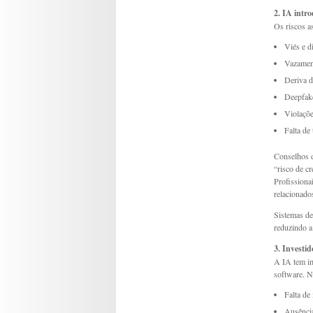
2. IA intro
Os riscos a
Viés e d
Vazament
Deriva 
Deepfake
Violaçõe
Falta de 
Conselhos d
“risco de c
Profissiona
relacionado
Sistemas de 
reduzindo a 
3. Investi
A IA tem im
software. N
Falta de
Ausência