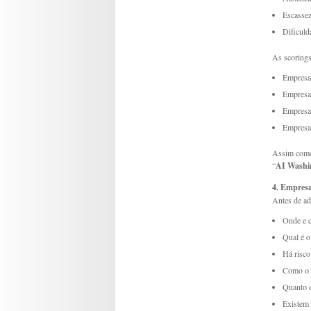
Escassez
Dificuld
As scorings
Empresas
Empresas
Empresas
Empresas
Assim como 
“
AI Washi
4. Empresa
Antes de ad
Onde e c
Qual é o
Há risco
Como o d
Quanto 
Existem 