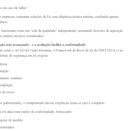
e em caso de falha?
s empresas contratam soluções de IA com diligência técnica mínima, confiando apenas
dores.
 funcionam como um “selo de qualidade” independente, orientando decisões de aquisição
 critérios técnicos estruturados.
ção está avançando - e a avaliação facilita a conformidade
mas como o AI Act da União Europeia, o Framework de Risco de IA do NIST (EUA) e as
 globais de segurança em IA exigem:
ência
tação
amento contínuo
 validação
o de riscos
 padronizados, o cumprimento dessas exigências torna-se caro e complexo.
e IA atua como motor de conformidade, fornecendo:
cações de modelo
struturados