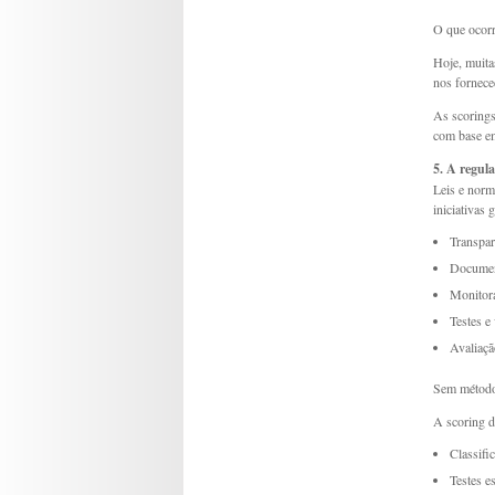
O que ocorr
Hoje, muita
nos fornece
As scorings
com base em
5. A regula
Leis e nor
iniciativas
Transpar
Documen
Monitor
Testes e
Avaliaçã
Sem métodos
A scoring d
Classifi
Testes e