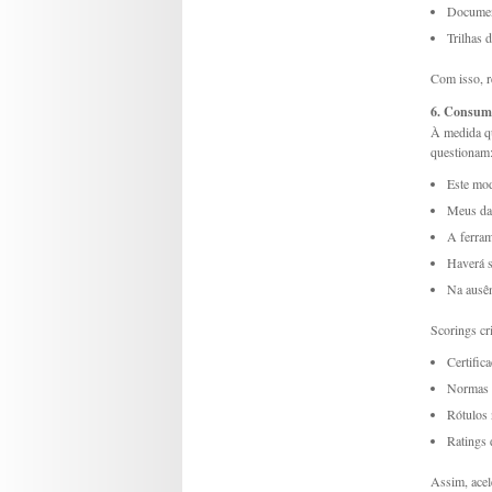
Documen
Trilhas d
Com isso, r
6. Consumi
À medida qu
questionam
Este mod
Meus dad
A ferram
Haverá s
Na ausên
Scorings cr
Certific
Normas
Rótulos 
Ratings 
Assim, acel