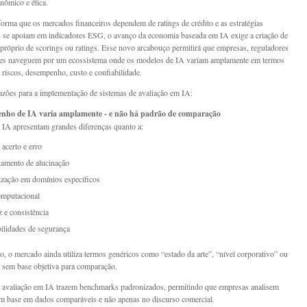
nômico e ética.
rma que os mercados financeiros dependem de ratings de crédito e as estratégias
s se apoiam em indicadores ESG, o avanço da economia baseada em IA exige a criação de
próprio de scorings ou ratings. Esse novo arcabouço permitirá que empresas, reguladores
ores naveguem por um ecossistema onde os modelos de IA variam amplamente em termos
, riscos, desempenho, custo e confiabilidade.
razões para a implementação de sistemas de avaliação em IA:
nho de IA varia amplamente - e não há padrão de comparação
IA apresentam grandes diferenças quanto a:
 acerto e erro
amento de alucinação
ização em domínios específicos
omputacional
 e consistência
ilidades de segurança
o, o mercado ainda utiliza termos genéricos como “estado da arte”, “nível corporativo” ou
, sem base objetiva para comparação.
 avaliação em IA trazem benchmarks padronizados, permitindo que empresas analisem
 base em dados comparáveis e não apenas no discurso comercial.