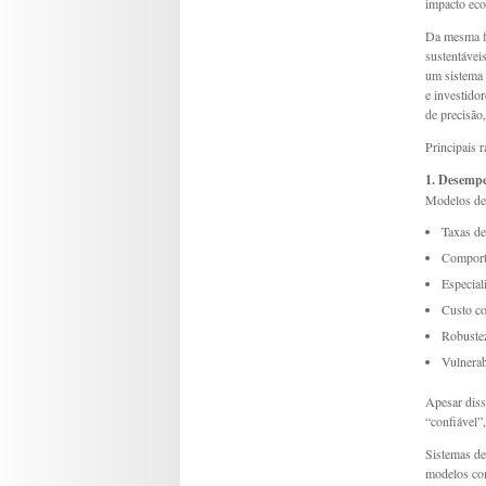
impacto eco
Da mesma fo
sustentávei
um sistema 
e investid
de precisão
Principais 
1. Desempe
Modelos de 
Taxas de
Comport
Especial
Custo c
Robustez
Vulnerab
Apesar diss
“confiável”
Sistemas de
modelos com