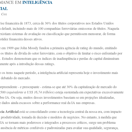
INTELIGÊNCIA
RMANCE EM
CIAL
m Cox
rise financeira de 1873, cerca de 36% dos títulos corporativos nos Estados Unidos
 default, incluindo mais de 100 companhias ferroviárias emissoras de títulos. Naquela
existiam sistemas de avaliação ou classificação que permitissem mensurar, de forma
solidez financeira desses ativos.
 em 1909 que John Moody fundou a primeira agência de rating do mundo, emitindo
 os títulos de dívida do setor ferroviário, com o objetivo de limitar o risco enfrentado por
s. Estudos demonstram que os índices de inadimplência e perdas de capital diminuíram
vamente após a introdução dessas ratings.
s trens naquele período, a inteligência artificial representa hoje o investimento mais
e debatido do mercado.
rpreendente - e preocupante - estima-se que até 30% da capitalização de mercado do
 500 (
equivalente a US$ 16,74 trilhões
) esteja sustentada em expectativas excessivamente
obre IA. Ou seja, muitos desses investimentos baseiam-se em projeções idealizadas,
e dados ainda escassos sobre a performance real da IA nas empresas.
cia Artificial
está se consolidando como a tecnologia central da nossa era, com impacto
e produtividade, tomada de decisão e modelos de negócios. No entanto, à medida que
 IA se tornam mais poderosos e integrados a processos críticos, surge um problema
a ausência de métricas confiáveis e padronizadas para avaliar sua qualidade, segurança,