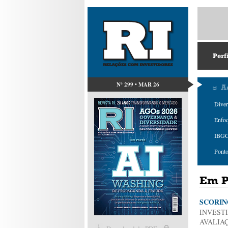
Perf
Nº 299 • MAR 26
A
Diver
Enfo
IBGC
Ponto
Em P
SCORIN
INVEST
AVALIA