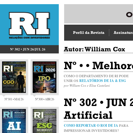
Perfil da Revista
Assinatur
Autor: William Cox
Nº 302 • JUN 26/JUL 26
Nº • • Melhor
COMO O DEPARTAMENTO DE RI PODE
UNIR OS
RELATÓRIOS DE IA & ESG
por William Cox e Elisa Castelani
Nº 302 • JUN 
Nº 301 • MAI 26
Nº 300 • ABR 26
Artificial
COMO REPORTAR O ROI DE IA
PARA
IMPRESSIONAR INVESTIDORES?