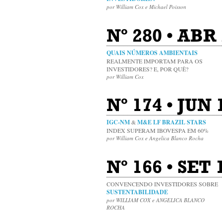
por William Cox e Michael Poisson
Nº 280 • ABR 
QUAIS NÚMEROS AMBIENTAIS
REALMENTE IMPORTAM PARA OS
INVESTIDORES? E, POR QUÊ?
por William Cox
Nº 174 • JUN 
IGC-NM
&
M&E LF BRAZIL STARS
INDEX SUPERAM IBOVESPA EM 60%
por William Cox e Angelica Blanco Rocha
Nº 166 • SET 
CONVENCENDO INVESTIDORES SOBRE
SUSTENTABILIDADE
por WILLIAM COX e ANGELICA BLANCO
ROCHA