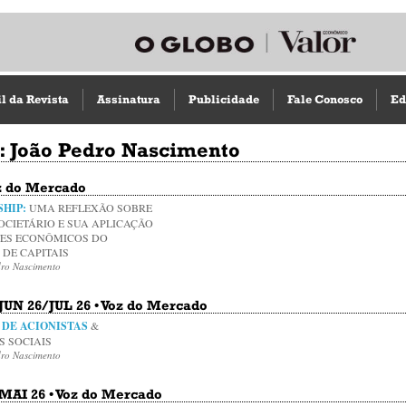
il da Revista
Assinatura
Publicidade
Fale Conosco
Ed
: João Pedro Nascimento
oz do Mercado
HIP:
UMA REFLEXÃO SOBRE
OCIETÁRIO E SUA APLICAÇÃO
ES ECONÔMICOS DO
DE CAPITAIS
dro Nascimento
 JUN 26/JUL 26 • Voz do Mercado
DE ACIONISTAS
&
S SOCIAIS
dro Nascimento
 MAI 26 • Voz do Mercado