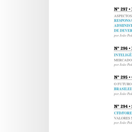
Nº 297 •
ASPECTOS
RESPONS
ADMINIS
DE DEVER
por João Pe
Nº 296 •
INTELIGÊ
MERCADO 
por João Pe
Nº 295 •
O FUTUR
BRASILE
por João Pe
Nº 294 •
CFD/FORE
VALORES 
por João Pe