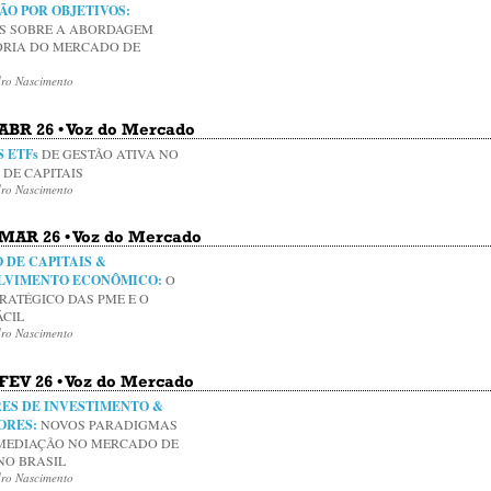
O POR OBJETIVOS:
S SOBRE A ABORDAGEM
RIA DO MERCADO DE
dro Nascimento
 ABR 26 • Voz do Mercado
S ETFs
DE GESTÃO ATIVA NO
DE CAPITAIS
dro Nascimento
• MAR 26 • Voz do Mercado
DE CAPITAIS &
LVIMENTO ECONÔMICO:
O
TRATÉGICO DAS PME E O
ÁCIL
dro Nascimento
 FEV 26 • Voz do Mercado
ES DE INVESTIMENTO &
ORES:
NOVOS PARADIGMAS
MEDIAÇÃO NO MERCADO DE
NO BRASIL
dro Nascimento