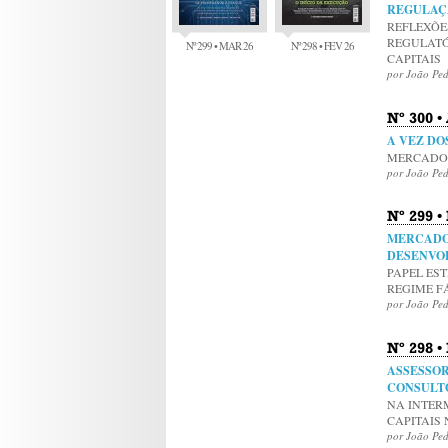
REGULAÇÃ
REFLEXÕE
REGULATÓ
Nº 299 • MAR 26
Nº 298 • FEV 26
CAPITAIS
por João Pe
Nº 300 •
A VEZ DO
MERCADO 
por João Pe
Nº 299 
MERCADO 
DESENVO
PAPEL ES
REGIME F
por João Pe
Nº 298 •
ASSESSOR
CONSULT
NA INTER
CAPITAIS 
por João Pe