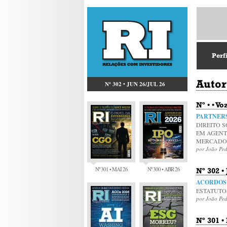
Perf
Autor
Nº 302 • JUN 26/JUL 26
Nº • • V
PARTNERS
DIREITO S
EM AGENT
MERCADO 
por João Pe
Nº 301 • MAI 26
Nº 300 • ABR 26
Nº 302 •
ACORDOS 
ESTATUTO
por João Pe
Nº 301 •