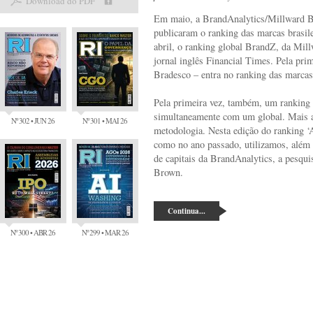
Download do PDF
Em maio, a BrandAnalytics/Millward Br
publicaram o ranking das marcas brasile
abril, o ranking global BrandZ, da Mil
jornal inglês Financial Times. Pela prim
Bradesco – entra no ranking das marcas
Pela primeira vez, também, um ranking 
simultaneamente com um global. Mais a
Nº 302 • JUN 26
Nº 301 • MAI 26
metodologia. Nesta edição do ranking ‘
como no ano passado, utilizamos, além 
de capitais da BrandAnalytics, a pesqu
Brown.
Continua...
Nº 300 • ABR 26
Nº 299 • MAR 26