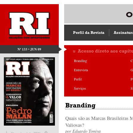
Perfil da Revista
Assinatur
Nº 133 • JUN 09
Acesso direto aos capít
Branding
C
Entrevista
G
Perfil
P
Serviços
S
Branding
Quais são as Marcas Brasileiras 
Valiosas?
por
Eduardo Tomiya