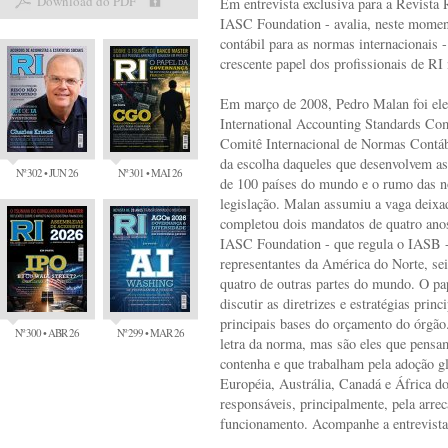
Download do PDF
Em entrevista exclusiva para a Revista
IASC Foundation - avalia, neste moment
contábil para as normas internacionais
crescente papel dos profissionais de RI
Em março de 2008, Pedro Malan foi el
International Accounting Standards Co
Comitê Internacional de Normas Contáb
da escolha daqueles que desenvolvem as
Nº 302 • JUN 26
Nº 301 • MAI 26
de 100 países do mundo e o rumo das no
legislação. Malan assumiu a vaga deixa
completou dois mandatos de quatro ano
IASC Foundation - que regula o IASB -
representantes da América do Norte, sei
quatro de outras partes do mundo. O p
discutir as diretrizes e estratégias prin
principais bases do orçamento do órgão
Nº 300 • ABR 26
Nº 299 • MAR 26
letra da norma, mas são eles que pensa
contenha e que trabalham pela adoção g
Européia, Austrália, Canadá e África do
responsáveis, principalmente, pela ar
funcionamento. Acompanhe a entrevista