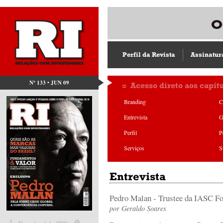
Perfil da Revista
Assinatur
Nº 133 • JUN 09
Acesso direto aos capít
Branding
C
Entrevista
G
Perfil
P
Serviços
S
Entrevista
Pedro Malan - Trustee da IASC F
por
Geraldo Soares