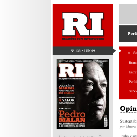
Perf
Nº 133 • JUN 09
A
Bran
Entre
Perfil
Servi
Opin
Sustentabi
por
Mauro 
Tenho visit