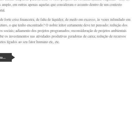
s amplo, em outras apenas aquelas que consideram o assunto dentro de um contexto
tal.
e forte crise financeira, de falta de liquidez, de medo em excesso, às vezes infundado em
futuro, o que tenho encontrado? O nobre leitor certamente deve ter pensado: redução dos
os sociais; adiamento dos projetos programados; reconsideração de projetos ambientais
ibir os investimentos nas atividades produtivas geradoras de caixa; redução de recursos
etos ligados ao seu fator humano etc, etc.
a...