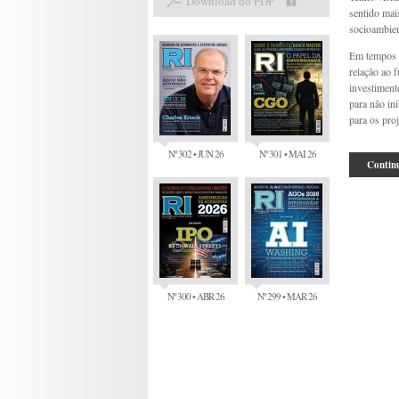
Download do PDF
sentido mai
socioambien
Em tempos d
relação ao 
investiment
para não in
para os proj
Nº 302 • JUN 26
Nº 301 • MAI 26
Continu
Nº 300 • ABR 26
Nº 299 • MAR 26