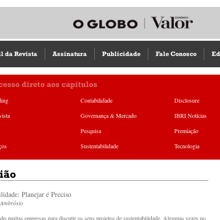
il da Revista
Assinatura
Publicidade
Fale Conosco
Ed
cesso direto aos capítulos
ding
Contabilidade
Disclosure
vista
Governança & Mercado
IBRI Notícias
Pesquisa
Premiação
ços
Sustentabilidade
Tecnologia
ião
lidade: Planejar é Preciso
Ambrósio
ado muitas empresas para discutir os seus projetos de sustentabilidade. Algumas vezes no