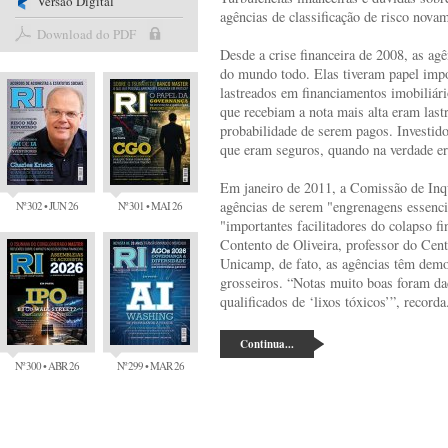
Versão Digital
agências de classificação de risco nova
Download do PDF
Desde a crise financeira de 2008, as agê
do mundo todo. Elas tiveram papel impo
lastreados em financiamentos imobiliário
que recebiam a nota mais alta eram la
probabilidade de serem pagos. Invest
que eram seguros, quando na verdade er
Em janeiro de 2011, a Comissão de Inqu
agências de serem "engrenagens essencia
Nº 302 • JUN 26
Nº 301 • MAI 26
"importantes facilitadores do colapso f
Contento de Oliveira, professor do Cen
Unicamp, de fato, as agências têm demo
grosseiros. “Notas muito boas foram da
qualificados de ‘lixos tóxicos’”, recorda
Continua...
Nº 300 • ABR 26
Nº 299 • MAR 26