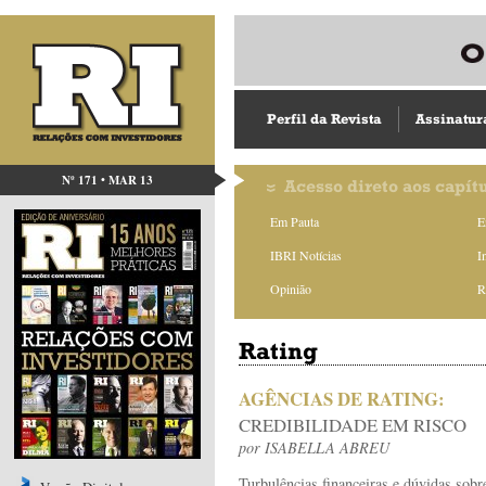
Perfil da Revista
Assinatur
Nº 171 • MAR 13
Acesso direto aos capít
Em Pauta
E
IBRI Notícias
I
Opinião
R
Rating
AGÊNCIAS DE RATING:
CREDIBILIDADE EM RISCO
por
ISABELLA ABREU
Turbulências financeiras e dúvidas sobr