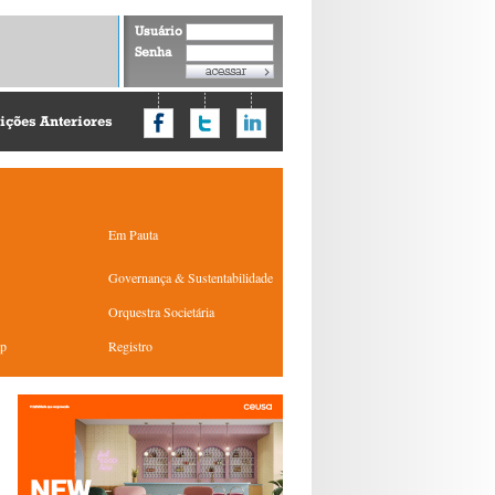
Usuário
Senha
ições Anteriores
Em Pauta
Governança & Sustentabilidade
Orquestra Societária
ap
Registro