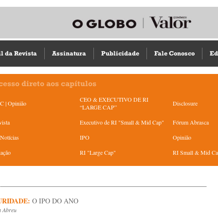
il da Revista
Assinatura
Publicidade
Fale Conosco
Ed
cesso direto aos capítulos
CEO & EXECUTIVO DE RI
 | Opinião
Disclosure
“LARGE CAP”
vista
Executivo de RI "Small & Mid Cap"
Fórum Abrasca
Notícias
IPO
Opinião
iação
RI "Large Cap"
RI Small & Mid C
URIDADE:
O IPO DO ANO
a Abreu