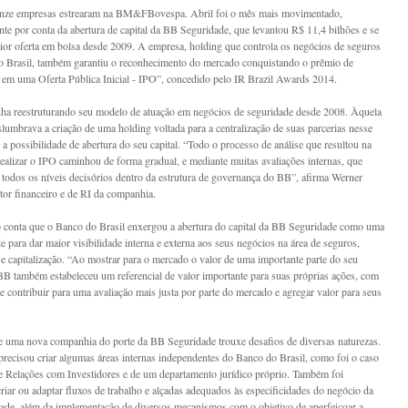
nze empresas estrearam na BM&FBovespa. Abril foi o mês mais movimentado,
nte por conta da abertura de capital da BB Seguridade, que levantou R$ 11,4 bilhões e se
ior oferta em bolsa desde 2009. A empresa, holding que controla os negócios de seguros
 Brasil, também garantiu o reconhecimento do mercado conquistando o prêmio de
em uma Oferta Pública Inicial - IPO”, concedido pelo IR Brazil Awards 2014.
ha reestruturando seu modelo de atuação em negócios de seguridade desde 2008. Àquela
islumbrava a criação de uma holding voltada para a centralização de suas parcerias nesse
 a possibilidade de abertura do seu capital. “Todo o processo de análise que resultou na
realizar o IPO caminhou de forma gradual, e mediante muitas avaliações internas, que
todos os níveis decisórios dentro da estrutura de governança do BB”, afirma Werner
etor financeiro e de RI da companhia.
 conta que o Banco do Brasil enxergou a abertura do capital da BB Seguridade como uma
e para dar maior visibilidade interna e externa aos seus negócios na área de seguros,
 e capitalização. “Ao mostrar para o mercado o valor de uma importante parte do seu
BB também estabeleceu um referencial de valor importante para suas próprias ações, com
de contribuir para uma avaliação mais justa por parte do mercado e agregar valor para seus
e uma nova companhia do porte da BB Seguridade trouxe desafios de diversas naturezas.
recisou criar algumas áreas internas independentes do Banco do Brasil, como foi o caso
e Relações com Investidores e de um departamento jurídico próprio. Também foi
criar ou adaptar fluxos de trabalho e alçadas adequados às especificidades do negócio da
de, além da implementação de diversos mecanismos com o objetivo de aperfeiçoar a