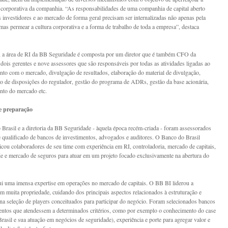
corporativa da companhia. “As responsabilidades de uma companhia de capital aberto
s investidores e ao mercado de forma geral precisam ser internalizadas não apenas pela
 mas permear a cultura corporativa e a forma de trabalho de toda a empresa”, destaca
 a área de RI da BB Seguridade é composta por um diretor que é também CFO da
dois gerentes e nove assessores que são responsáveis por todas as atividades ligadas ao
nto com o mercado, divulgação de resultados, elaboração do material de divulgação,
 de disposições do regulador, gestão do programa de ADRs, gestão da base acionária,
nto do mercado etc.
e preparação
Brasil e a diretoria da BB Seguridade - àquela época recém-criada - foram assessorados
 qualificado de bancos de investimentos, advogados e auditores. O Banco do Brasil
cou colaboradores de seu time com experiência em RI, controladoria, mercado de capitais,
de e mercado de seguros para atuar em um projeto focado exclusivamente na abertura do
 uma imensa expertise em operações no mercado de capitais. O BB BI liderou a
m muita propriedade, cuidando dos principais aspectos relacionados à estruturação e
na seleção de players conceituados para participar do negócio. Foram selecionados bancos
entos que atendessem a determinados critérios, como por exemplo o conhecimento do case
rasil e sua atuação em negócios de seguridade), experiência e porte para agregar valor e