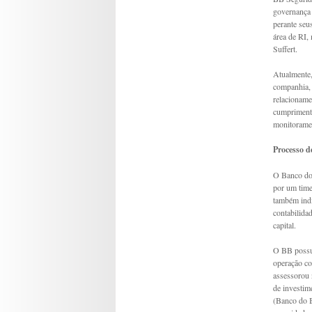
governança 
perante seu
área de RI,
Suffert.
Atualmente,
companhia, 
relacioname
cumprimento
monitorame
Processo d
O Banco do 
por um time
também indi
contabilida
capital.
O BB possui
operação co
assessorou 
de investim
(Banco do B