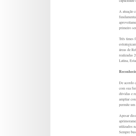
capacidade d
A atuação c
fundamental
aproveitame
primeiro se
Três times 
estrategica
áreas de Re
realizadas 
Latina, Est
Reconheci
De acordo c
com sua fun
dúvidas e r
ampliar con
permite um 
Apesar diss
aprimoramen
utilizados n
Sempre busc