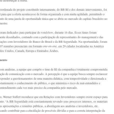
e distribuição à oferta.
oordenada do projeto constituído internamente, do BB BI e dos demais intervenientes, foi
 para que a oferta acontecesse de forma organizada e com muita agilidade, permitindo o
nto de uma janela de oportunidade única que se abriu no mercado de capitais brasileiro no
mestre.
foram dedicados para participar do
roadshow
, durante 16 dias. Esses times foram
mente desenhados, contando com a participação de representantes do management e das
lações com Investidores do Banco do Brasil e da BB Seguridade. Na oportunidade, foram
207 reuniões presenciais em formato
one-on-one,
em 29 cidades localizadas na América
ados Unidos, Canadá, Europa e Emirados Árabes.
mento
om analistas, a equipe que compõe o time de RI da companhia é totalmente comprometida
ção de comunicação com o mercado. A percepção é que a equipe busca sempre esclarecer
esponder a questionamentos de uma maneira didática, com tempestividade e direcionada a
stantemente o conhecimento do público, o que minimiza o risco de mal-entendidos e
entendimento cada vez mais preciso da companhia pelo mercado.
o, Werner Suffert reconhece que em Relações com Investidores sempre existe espaço para
to. “A BB Seguridade está constantemente revendo seus processos internos, os materiais
as apresentações e reuniões públicas, a abordagem aos analistas e investidores, etc.
ando contribuir para a elucidação de possíveis dúvidas e para a correta interpretação da