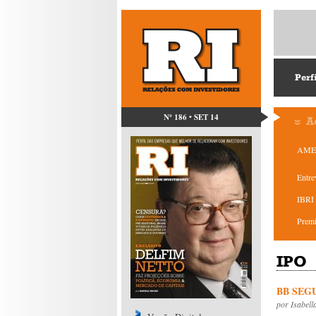
Perf
Nº 186 • SET 14
A
AMEC
Entre
IBRI 
Prem
IPO
BB SEG
por
Isabell