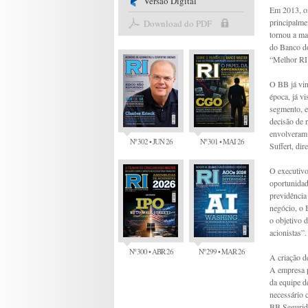
Versão Digital
Em 2013, o
principalme
Download do PDF
tornou a ma
do Banco do
“Melhor RI 
O BB já vin
época, já v
segmento, e
decisão de 
envolveram 
Nº 302 • JUN 26
Nº 301 • MAI 26
Suffert, dir
O executivo
oportunidad
previdência
negócio, o 
o objetivo 
acionistas”.
Nº 300 • ABR 26
Nº 299 • MAR 26
A criação d
A empresa p
da equipe d
necessário 
BB Segurida