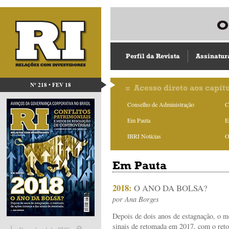
Perfil da Revista
Assinatur
Nº 218 • FEV 18
Acesso direto aos capít
Conselho de Administração
C
Em Pauta
E
IBRI Notícias
O
Em Pauta
2018:
O ANO DA BOLSA?
por
Ana Borges
Depois de dois anos de estagnação, o me
sinais de retomada em 2017, com o retor