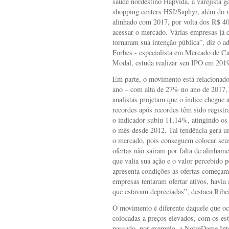
saúde nordestino Hapvida, a varejista 
shopping centers HSI/Saphyr, além do m
alinhado com 2017, por volta dos R$ 4
acessar o mercado. Várias empresas já 
tornaram sua intenção pública”, diz o 
Forbes - especialista em Mercado de Ca
Modal, estuda realizar seu IPO em 2019
Em parte, o movimento está relacionad
ano – com alta de 27% no ano de 2017, 
analistas projetam que o índice chegue a
recordes após recordes têm sido regist
o indicador subiu 11,14%, atingindo o
o mês desde 2012. Tal tendência gera u
o mercado, pois conseguem colocar seus
ofertas não saíram por falta de alinham
que valia sua ação e o valor percebido
apresenta condições as ofertas começam
empresas tentaram ofertar ativos, havia
que estavam depreciadas”, destaca Ribe
O movimento é diferente daquele que o
colocadas a preços elevados, com os es
passado, por exemplo, a NotreDame Inte