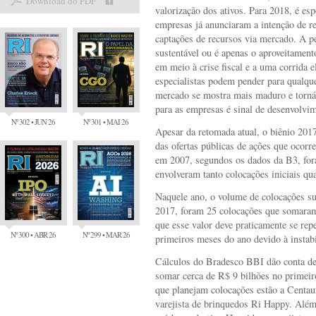
Download do PDF
valorização dos ativos. Para 2018, é esp
empresas já anunciaram a intenção de re
captações de recursos via mercado. A p
sustentável ou é apenas o aproveitament
em meio à crise fiscal e a uma corrida e
especialistas podem pender para qualqu
mercado se mostra mais maduro e torná-
para as empresas é sinal de desenvolvi
Nº 302 • JUN 26
Nº 301 • MAI 26
Apesar da retomada atual, o biênio 2017
das ofertas públicas de ações que ocor
em 2007, segundos os dados da B3, fora
envolveram tanto colocações iniciais qu
Naquele ano, o volume de colocações su
2017, foram 25 colocações que somaram
que esse valor deve praticamente se rep
Nº 300 • ABR 26
Nº 299 • MAR 26
primeiros meses do ano devido à instabi
Cálculos do Bradesco BBI dão conta de 
somar cerca de R$ 9 bilhões no primeir
que planejam colocações estão a Centau
varejista de brinquedos Ri Happy. Além