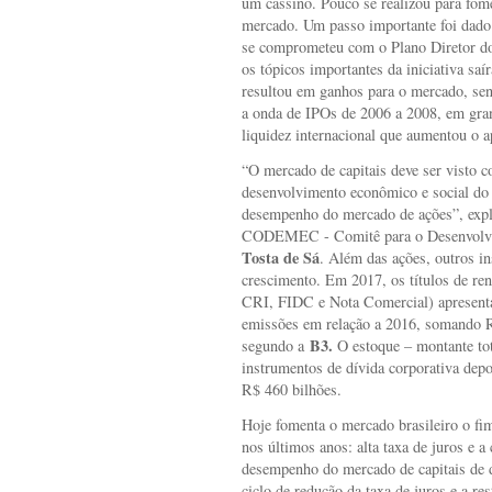
um cassino. Pouco se realizou para fom
mercado. Um passo importante foi dado 
se comprometeu com o Plano Diretor d
os tópicos importantes da iniciativa sa
resultou em ganhos para o mercado, se
a onda de IPOs de 2006 a 2008, em gran
liquidez internacional que aumentou o ap
“O mercado de capitais deve ser visto 
desenvolvimento econômico e social do 
desempenho do mercado de ações”, expli
CODEMEC - Comitê para o Desenvolvi
Tosta de Sá
. Além das ações, outros i
crescimento. Em 2017, os títulos de re
CRI, FIDC e Nota Comercial) apresent
emissões em relação a 2016, somando R
B3
.
segundo a
O estoque – montante tota
instrumentos de dívida corporativa depo
R$ 460 bilhões.
Hoje fomenta o mercado brasileiro o fim
nos últimos anos: alta taxa de juros e
desempenho do mercado de capitais de
ciclo de redução da taxa de juros e a re