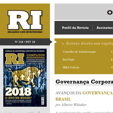
Perfil da Revista
Assinatur
Nº 218 • FEV 18
Acesso direto aos capít
Conselho de Administração
C
Em Pauta
E
IBRI Notícias
O
Governança Corpora
GOVERNANÇA
AVANÇOS DA
BRASIL
por
Alberto Whitaker
A regulamentação amplia a transparênci