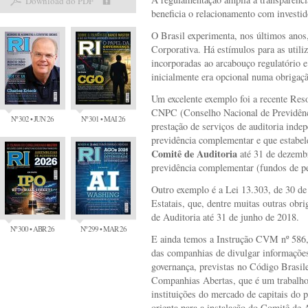
Download do PDF
beneficia o relacionamento com investi
O Brasil experimenta, nos últimos anos
Corporativa. Há estímulos para as utili
incorporadas ao arcabouço regulatório e
inicialmente era opcional numa obrigaç
Um excelente exemplo foi a recente Res
CNPC (Conselho Nacional de Previdênc
Nº 302 • JUN 26
Nº 301 • MAI 26
prestação de serviços de auditoria inde
previdência complementar e que estabel
Comitê de Auditoria
até 31 de dezembr
previdência complementar (fundos de p
Outro exemplo é a Lei 13.303, de 30 de
Estatais, que, dentre muitas outras obri
de Auditoria até 31 de junho de 2018.
Nº 300 • ABR 26
Nº 299 • MAR 26
E ainda temos a Instrução CVM nº 586, 
das companhias de divulgar informações 
governança, previstas no Código Brasil
Companhias Abertas, que é um trabalho 
instituições do mercado de capitais do
orienta para a instalação do Comitê de A