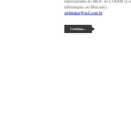
representante do IBGC no CODIM (Com
informações ao Mercado).
awhitaker@uol.com.br
Continua...