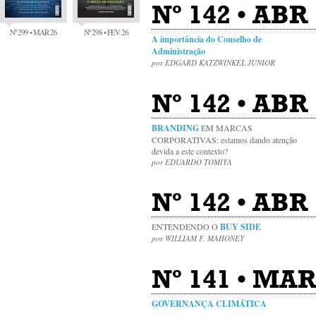
Nº 142 • ABR 
Nº 299 • MAR 26
Nº 298 • FEV 26
A importância do Conselho de
Administração
por EDGARD KATZWINKEL JUNIOR
Nº 142 • ABR
BRANDING
EM MARCAS
CORPORATIVAS: estamos dando atenção
devida a este contexto?
por EDUARDO TOMIYA
Nº 142 • ABR
ENTENDENDO O
BUY SIDE
por WILLIAM F. MAHONEY
Nº 141 • MAR
GOVERNANÇA CLIMÁTICA