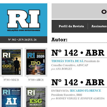
Perfil da Revista
Assinatur
Autor:
Nº 302 • JUN 26/JUL 26
Nº 142 • ABR 
THOMÁS TOSTA DE SÁ
Presidente do
Conselho Consultivo, ABVCAP
por ANA BORGES
Nº 142 • ABR 
Nº 301 • MAI 26
Nº 300 • ABR 26
ENTREVISTA:
RICARDO FLORENCE
Presidente Executivo, IBRI
por RODNEY VERGILI E JENNIFER ALMEIDA