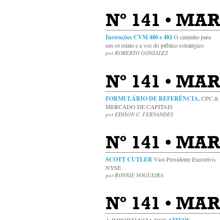
Nº 141 • MAR
Instruções CVM 480 e 481
O caminho para
um só relato e a voz do público estratégico
por ROBERTO GONZALEZ
Nº 141 • MAR
FORMULÁRIO DE REFERÊNCIA,
CPC &
MERCADO DE CAPITAIS
por EDISON C. FERNANDES
Nº 141 • MAR 
SCOTT CUTLER
Vice-Presidente Executivo,
NYSE
por RONNIE NOGUEIRA
Nº 141 • MAR