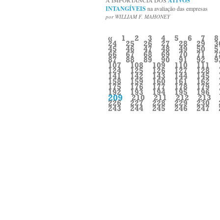
A IMPORTÂNCIA DOS
ATIVOS
INTANGÍVEIS
na avaliação das empresas
por WILLIAM F. MAHONEY
«
1
2
3
4
5
6
7
8
24
25
26
27
28
29
3
45
46
47
48
49
50
5
66
67
68
69
70
71
7
87
88
89
90
91
92
9
107
108
109
110
111
124
125
126
127
128
141
142
143
144
145
158
159
160
161
162
175
176
177
178
179
192
193
194
195
196
209
210
211
212
213
226
227
228
229
230
243
244
245
246
247