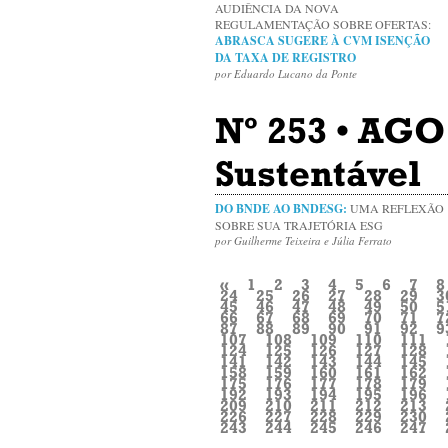
AUDIÊNCIA DA NOVA
REGULAMENTAÇÃO SOBRE OFERTAS:
ABRASCA SUGERE À CVM ISENÇÃO
DA TAXA DE REGISTRO
por Eduardo Lucano da Ponte
Nº 253 • AGO
Sustentável
DO BNDE AO BNDESG:
UMA REFLEXÃO
SOBRE SUA TRAJETÓRIA ESG
por Guilherme Teixeira e Júlia Ferrato
«
1
2
3
4
5
6
7
8
24
25
26
27
28
29
3
45
46
47
48
49
50
5
66
67
68
69
70
71
7
87
88
89
90
91
92
9
107
108
109
110
111
124
125
126
127
128
141
142
143
144
145
158
159
160
161
162
175
176
177
178
179
192
193
194
195
196
209
210
211
212
213
226
227
228
229
230
243
244
245
246
247