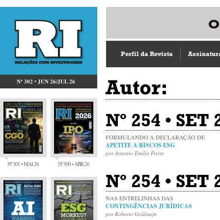
Perfil da Revista
Assinatur
Autor:
Nº 302 • JUN 26/JUL 26
Nº 254 • SET 
FORMULANDO A DECLARAÇÃO DE
APETITE A RISCOS ESG
por Antonio Emilio Freire
Nº 301 • MAI 26
Nº 300 • ABR 26
Nº 254 • SET 
NAS ENTRELINHAS DAS
CONTINGÊNCIAS JURÍDICAS
por Roberto Goldstajn