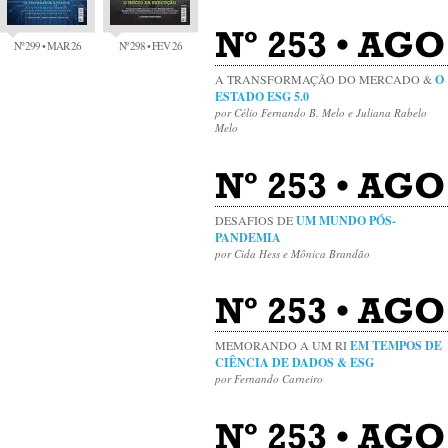
Nº 253 • AGO
Nº 299 • MAR 26
Nº 298 • FEV 26
A TRANSFORMAÇÃO DO MERCADO &
O
ESTADO ESG 5.0
por Célio Fernando B. Melo e Juliana Rabelo
Melo
Nº 253 • AGO
DESAFIOS DE
UM MUNDO PÓS-
PANDEMIA
por Cida Hess e Mônica Brandão
Nº 253 • AGO
MEMORANDO A UM RI
EM TEMPOS DE
CIÊNCIA DE DADOS & ESG
por Fernando Carneiro
Nº 253 • AG