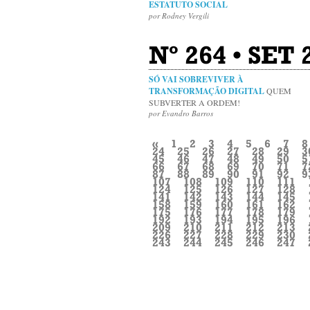
ESTATUTO SOCIAL
por Rodney Vergili
Nº 264 • SET 
SÓ VAI SOBREVIVER À
TRANSFORMAÇÃO DIGITAL
QUEM
SUBVERTER A ORDEM!
por Evandro Barros
«
1
2
3
4
5
6
7
8
24
25
26
27
28
29
3
45
46
47
48
49
50
5
66
67
68
69
70
71
7
87
88
89
90
91
92
9
107
108
109
110
111
124
125
126
127
128
141
142
143
144
145
158
159
160
161
162
175
176
177
178
179
192
193
194
195
196
209
210
211
212
213
226
227
228
229
230
243
244
245
246
247