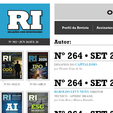
Perfil da Revista
Assinatur
Autor:
Nº 302 • JUN 26/JUL 26
Nº 264 • SET 
DESAFIOS DO
CAPITALISMO
por Thomás Tosta de Sá
Nº 264 • SET 
Nº 301 • MAI 26
Nº 300 • ABR 26
HAROLDO LEVY NETO
, DIRETOR
TÉCNICO - APIMEC BRASIL
por Cida Hess e Mônica Brandão