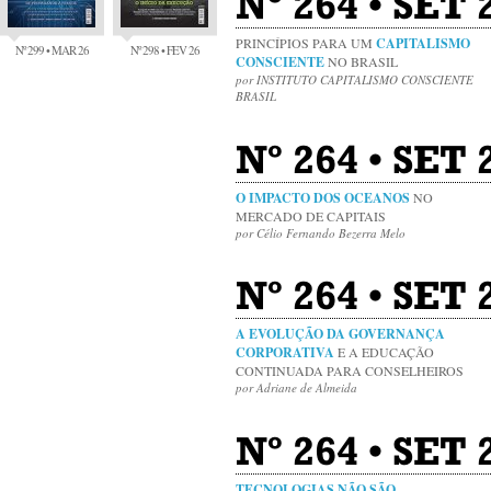
Nº 264 • SET
PRINCÍPIOS PARA UM
CAPITALISMO
Nº 299 • MAR 26
Nº 298 • FEV 26
CONSCIENTE
NO BRASIL
por INSTITUTO CAPITALISMO CONSCIENTE
BRASIL
Nº 264 • SET
O IMPACTO DOS OCEANOS
NO
MERCADO DE CAPITAIS
por Célio Fernando Bezerra Melo
Nº 264 • SET
A EVOLUÇÃO DA GOVERNANÇA
CORPORATIVA
E A EDUCAÇÃO
CONTINUADA PARA CONSELHEIROS
por Adriane de Almeida
Nº 264 • SET 
TECNOLOGIAS NÃO SÃO