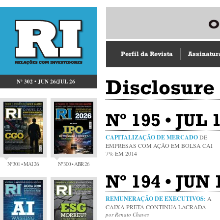
Perfil da Revista
Assinatur
Disclosure
Nº 302 • JUN 26/JUL 26
Nº 195 • JUL
CAPITALIZAÇÃO DE MERCADO
DE
EMPRESAS COM AÇÃO EM BOLSA CAI
7% EM 2014
Nº 301 • MAI 26
Nº 300 • ABR 26
Nº 194 • JUN 
REMUNERAÇÃO DE EXECUTIVOS:
A
CAIXA PRETA CONTINUA LACRADA
por Renato Chaves