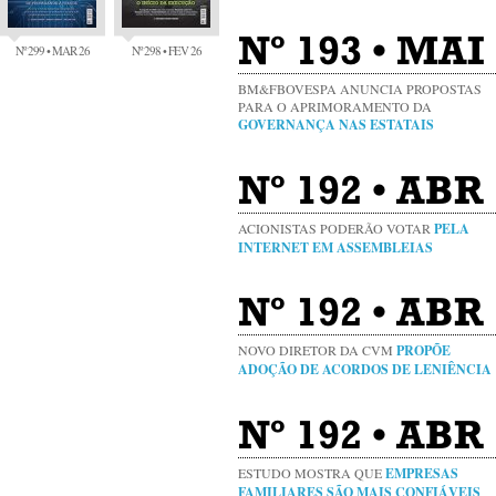
Nº 193 • MAI 
Nº 299 • MAR 26
Nº 298 • FEV 26
BM&FBOVESPA ANUNCIA PROPOSTAS
PARA O APRIMORAMENTO DA
GOVERNANÇA NAS ESTATAIS
Nº 192 • ABR 
ACIONISTAS PODERÃO VOTAR
PELA
INTERNET EM ASSEMBLEIAS
Nº 192 • ABR 
NOVO DIRETOR DA CVM
PROPÕE
ADOÇÃO DE ACORDOS DE LENIÊNCIA
Nº 192 • ABR 
ESTUDO MOSTRA QUE
EMPRESAS
FAMILIARES SÃO MAIS CONFIÁVEIS