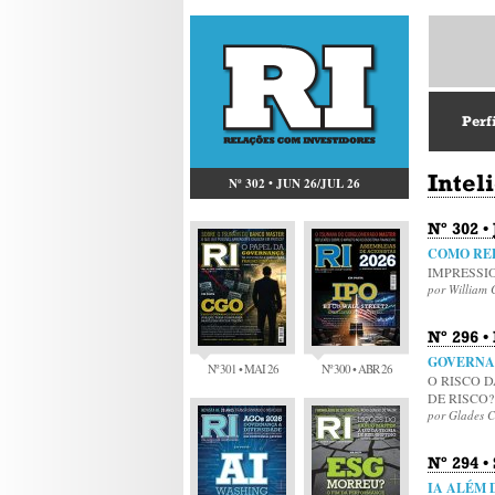
Perf
Intel
Nº 302 • JUN 26/JUL 26
Nº 302 •
COMO REP
IMPRESSI
por William 
Nº 296 •
GOVERNA
Nº 301 • MAI 26
Nº 300 • ABR 26
O RISCO 
DE RISCO?
por Glades 
Nº 294 • 
IA ALÉM 