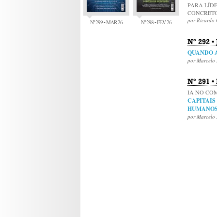
PARA LÍD
CONCRET
por Ricardo 
Nº 299 • MAR 26
Nº 298 • FEV 26
Nº 292 •
QUANDO A
por Marcelo 
Nº 291 •
IA NO C
CAPITAIS
HUMANOS
por Marcelo 