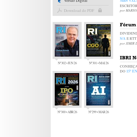
Versão Digital
MBS VAL
ESCRITÓR
Download do PDF
por MARI
Fórum 
DIVIDEN
S/A
E RTT
por JIMIR 
IBRI N
Nº 302 • JUN 26
Nº 301 • MAI 26
CONHEÇA
DO
15º 
Nº 300 • ABR 26
Nº 299 • MAR 26