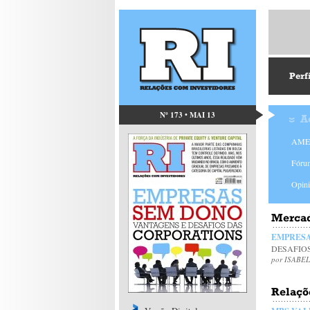
Perf
Nº 173 • MAI 13
A
AMEC
Fóru
Opin
Mercad
EMPRESA
DESAFIO
por ISABE
Relaçõ