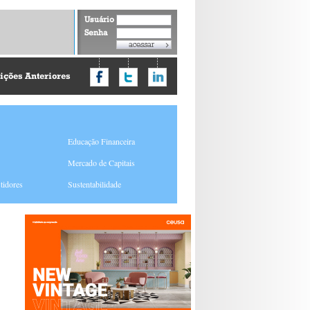
Usuário
Senha
ições Anteriores
Educação Financeira
Mercado de Capitais
tidores
Sustentabilidade