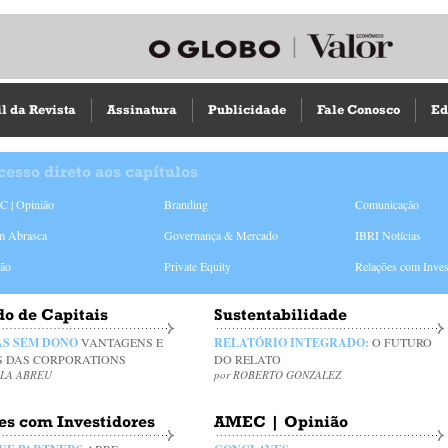
il da Revista
Assinatura
Publicidade
Fale Conosco
Ed
cesso direto aos capítulos
 | Opinião
Branding
Comunicação
m Abrasca
Governança & Mercado
IBRI Notícias
ião
Private Equity
Relações com Inves
o de Capitais
Sustentabilidade
S SEM DONO
VANTAGENS E
RELATÓRIO INTEGRADO:
O FUTURO
S DAS CORPORATIONS
DO RELATO
LLA ABREU
por ROBERTO GONZALEZ
es com Investidores
AMEC | Opinião