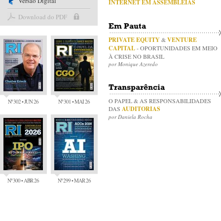
Versão Digital
INTERNET EM ASSEMBLEIAS
Download do PDF
Em Pauta
PRIVATE EQUITY
&
VENTURE
CAPITAL
- OPORTUNIDADES EM MEIO
À CRISE NO BRASIL
por Monique Azeredo
Transparência
O PAPEL & AS RESPONSABILIDADES
Nº 302 • JUN 26
Nº 301 • MAI 26
DAS
AUDITORIAS
por Daniela Rocha
Nº 300 • ABR 26
Nº 299 • MAR 26