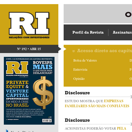
Perfil da Revista
Assinatur
Nº 192 • ABR 15
Acesso direto aos capít
Bolsa de Valores
D
Entrevista
F
Opinião
O
Disclosure
ESTUDO MOSTRA QUE
EMPRESAS
FAMILIARES SÃO MAIS CONFIÁVEIS
Disclosure
ACIONISTAS PODERÃO VOTAR
PELA