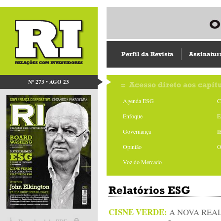
Perfil da Revista
Assinatur
Nº 273 • AGO 23
Acesso direto aos capít
Agenda ESG
C
Enfoque
E
Governança
I
Opinião
O
Voz do Mercado
Relatórios ESG
CISNE VERDE:
A NOVA REA