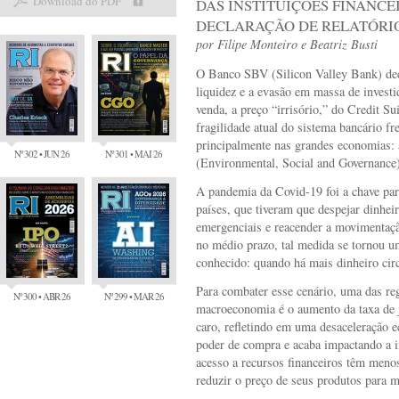
Download do PDF
DAS INSTITUIÇÕES FINANCE
DECLARAÇÃO DE RELATÓRI
por
Filipe Monteiro
e
Beatriz Busti
O Banco SBV (Silicon Valley Bank) decr
liquidez e a evasão em massa de invest
venda, a preço “irrisório,” do Credit S
fragilidade atual do sistema bancário fr
principalmente nas grandes economias: 
Nº 302 • JUN 26
Nº 301 • MAI 26
(Environmental, Social and Governance)
A pandemia da Covid-19 foi a chave para
países, que tiveram que despejar dinhe
emergenciais e reacender a movimentaçã
no médio prazo, tal medida se tornou u
conhecido: quando há mais dinheiro cir
Para combater esse cenário, uma das reg
Nº 300 • ABR 26
Nº 299 • MAR 26
macroeconomia é o aumento da taxa de j
caro, refletindo em uma desaceleração 
poder de compra e acaba impactando a i
acesso a recursos financeiros têm meno
reduzir o preço de seus produtos para m