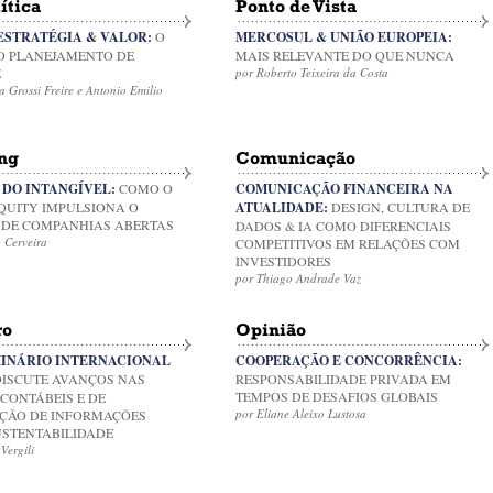
ítica
Ponto de Vista
 ESTRATÉGIA & VALOR:
O
MERCOSUL & UNIÃO EUROPEIA:
O PLANEJAMENTO DE
MAIS RELEVANTE DO QUE NUNCA
E
por Roberto Teixeira da Costa
 Grossi Freire e Antonio Emilio
ng
Comunicação
 DO INTANGÍVEL:
COMO O
COMUNICAÇÃO FINANCEIRA NA
QUITY IMPULSIONA O
ATUALIDADE:
DESIGN, CULTURA DE
 DE COMPANHIAS ABERTAS
DADOS & IA COMO DIFERENCIAIS
 Cerveira
COMPETITIVOS EM RELAÇÕES COM
INVESTIDORES
por Thiago Andrade Vaz
ro
Opinião
MINÁRIO INTERNACIONAL
COOPERAÇÃO E CONCORRÊNCIA:
ISCUTE AVANÇOS NAS
RESPONSABILIDADE PRIVADA EM
TEMPOS DE DESAFIOS GLOBAIS
CONTÁBEIS E DE
por Eliane Aleixo Lustosa
ÇÃO DE INFORMAÇÕES
USTENTABILIDADE
Vergili