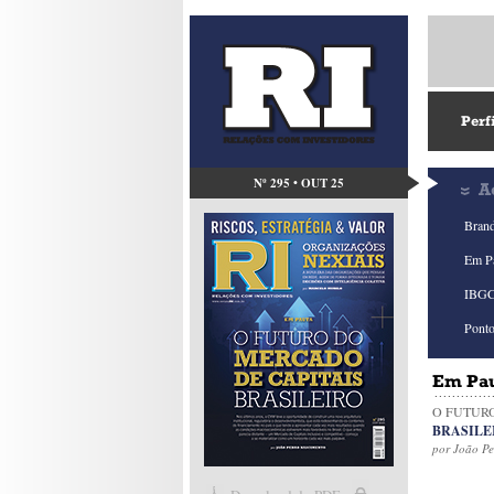
Perf
Nº 295 • OUT 25
A
Bran
Em P
IBGC
Ponto
Em Pa
O FUTUR
BRASILE
por João P