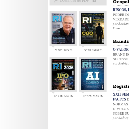
Download do PDF
Geopol
RISCOS,
PODER D
VERDAD
por Rochana
Freire
Brandi
O VALOR
Nº 302 • JUN 26
Nº 301 • MAI 26
BRAND E
SUCESSO
por Rodrigo
Regist
XXII SE
Nº 300 • ABR 26
Nº 299 • MAR 26
FACPCS
D
NORMAS 
DIVULGA
SOBRE S
por Rodney 