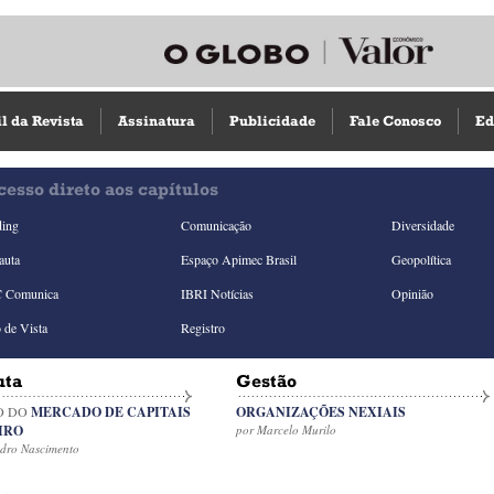
il da Revista
Assinatura
Publicidade
Fale Conosco
Ed
cesso direto aos capítulos
ding
Comunicação
Diversidade
auta
Espaço Apimec Brasil
Geopolítica
 Comunica
IBRI Notícias
Opinião
 de Vista
Registro
uta
Gestão
O DO
MERCADO DE CAPITAIS
ORGANIZAÇÕES NEXIAIS
IRO
por Marcelo Murilo
edro Nascimento