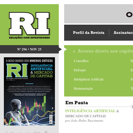
Perfil da Revista
Assinatur
Nº 296 • NOV 25
Acesso direto aos capít
Conselhos
D
Enfoque
E
Inteligência Artificial
M
Remuneração
T
Em Pauta
INTELIGÊNCIA ARTIFICIAL
&
MERCADO DE CAPITAIS
por João Pedro Nascimento