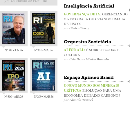
Download do PDF
Inteligência Artificial
GOVERNANÇA DE IA:
GERENCIANDO
O RISCO DA IA OU CRIANDO UMA IA
DE RISCO?
por Glades Chuery
Orquestra Societária
AI FOR ALL:
É SOBRE PESSOAS E
Nº 302 • JUN 26
Nº 301 • MAI 26
CULTURA
por Cida Hess e Mônica Brandão
Espaço Apimec Brasil
O NOVO MUNDO DOS MINERAIS
CRÍTICOS
É SOLUÇÃO PARA UMA
ECONOMIA DE BAIXO CARBONO?
Nº 300 • ABR 26
Nº 299 • MAR 26
por Eduardo Werneck