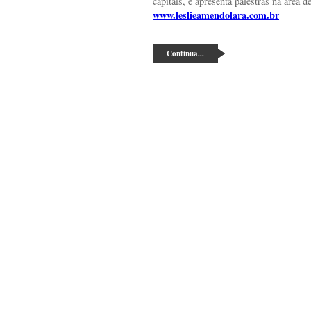
capitais, e apresenta palestras na área 
www.leslieamendolara.com.br
Continua...