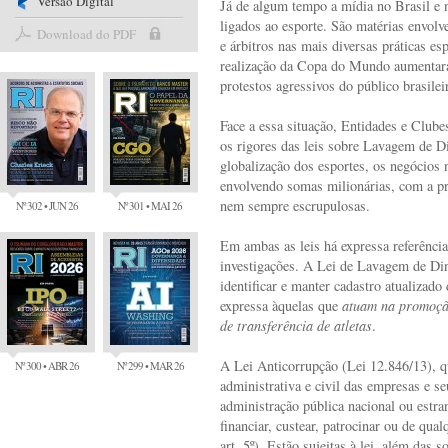
Versão Digital
Já de algum tempo a mídia no Brasil e n
ligados ao esporte. São matérias envolve
Download do PDF
e árbitros nas mais diversas práticas es
realização da Copa do Mundo aumentar
protestos agressivos do público brasilei
Face a essa situação, Entidades e Clube
os rigores das leis sobre Lavagem de D
globalização dos esportes, os negócios
envolvendo somas milionárias, com a pr
nem sempre escrupulosas.
Nº 302 • JUN 26
Nº 301 • MAI 26
Em ambas as leis há expressa referênci
investigações. A Lei de Lavagem de Din
identificar e manter cadastro atualizado
expressa àquelas que
atuam na promoção
de transferência de atletas
.
A Lei Anticorrupção (Lei 12.846/13), q
Nº 300 • ABR 26
Nº 299 • MAR 26
administrativa e civil das empresas e se
administração pública nacional ou estra
financiar, custear, patrocinar ou de qua
art. 5º) .Estão sujeitas à lei, além da