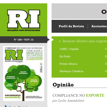
Perfil da Revista
Assinatur
Nº 188 • NOV 14
Acesso direto aos capít
AMEC | Opinião
C
Em Pauta
E
Fórum Abrasca
G
Mudanças Climáticas
O
Opinião
ESPORTE
COMPLIANCE NO
por
Leslie Amendolara