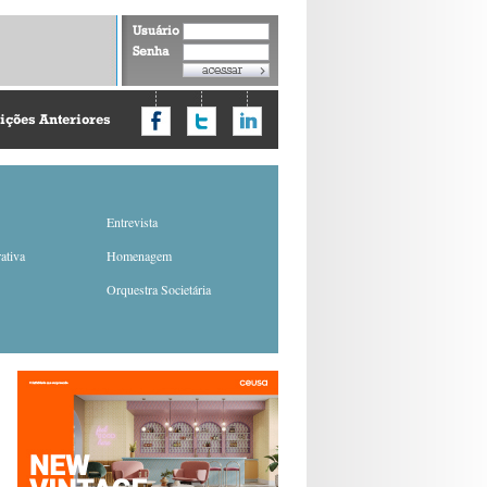
Usuário
Senha
ições Anteriores
Entrevista
ativa
Homenagem
Orquestra Societária