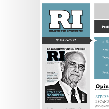
Perf
Nº 216 • NOV 17
A
AMEC
Espa
IBRI 
Ponto
Opin
ATIVIS
ESCÂND
por
Jeffers