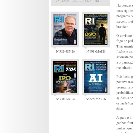
Download do PDF
Há poucas 
mais rígido
programa de 
na contribu
brasileiro.
O ativismo 
fogo de palh
Tipicamente
Nº 302 • JUN 26
Nº 301 • MAI 26
fusões e ci
acionista p
a organizaç
reconhecido
Pois bem, p
positiva tr
programa de
probabilida
ajudam a or
Nº 300 • ABR 26
Nº 299 • MAR 26
os
stakehol
ética.
Já para o i
ganhos futu
multas, que