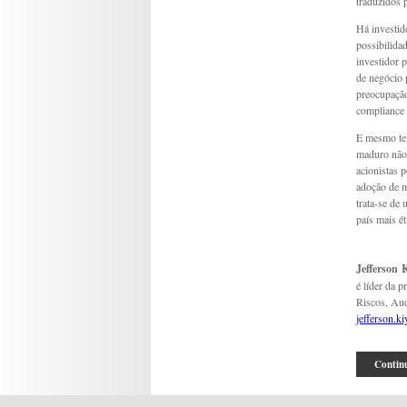
traduzidos 
Há investid
possibilida
investidor 
de negócio 
preocupação
compliance 
E mesmo ten
maduro não 
acionistas 
adoção de m
trata-se de
país mais ét
Jefferson 
é líder da p
Riscos, Aud
jefferson.k
Continu