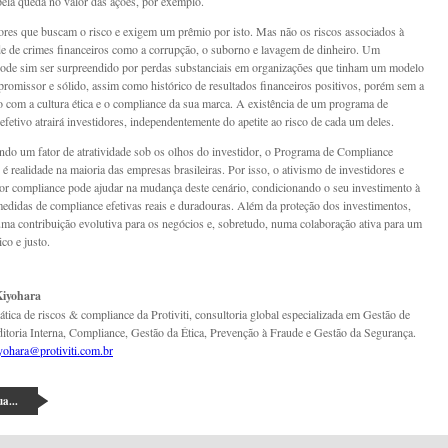
pela queda no valor das ações, por exemplo.
ores que buscam o risco e exigem um prêmio por isto. Mas não os riscos associados à
de de crimes financeiros como a corrupção, o suborno e lavagem de dinheiro. Um
pode sim ser surpreendido por perdas substanciais em organizações que tinham um modelo
promissor e sólido, assim como histórico de resultados financeiros positivos, porém sem a
 com a cultura ética e o compliance da sua marca. A existência de um programa de
efetivo atrairá investidores, independentemente do apetite ao risco de cada um deles.
do um fator de atratividade sob os olhos do investidor, o Programa de Compliance
é realidade na maioria das empresas brasileiras. Por isso, o ativismo de investidores e
por compliance pode ajudar na mudança deste cenário, condicionando o seu investimento à
edidas de compliance efetivas reais e duradouras. Além da proteção dos investimentos,
 uma contribuição evolutiva para os negócios e, sobretudo, numa colaboração ativa para um
ico e justo.
Kiyohara
rática de riscos & compliance da Protiviti, consultoria global especializada em Gestão de
itoria Interna, Compliance, Gestão da Ética, Prevenção à Fraude e Gestão da Segurança.
iyohara@protiviti.com.br
a...