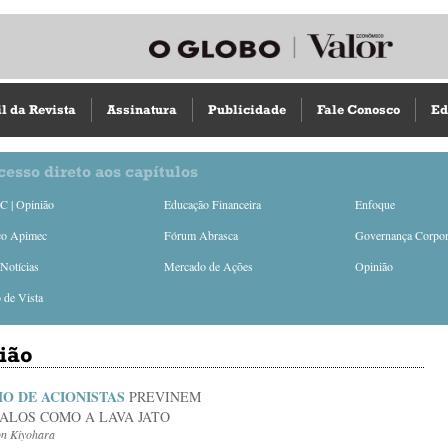
il da Revista
Assinatura
Publicidade
Fale Conosco
Ed
cesso direto aos capítulos
 | Opinião
Educação Financeira
Enfoque
ço Apimec
Fórum Abrasca
Governança Corpor
Notícias
Mercado de Ações
Opinião
 de Vista
ião
MO DE ACIONISTAS
PREVINEM
ALOS COMO A LAVA JATO
on Kiyohara