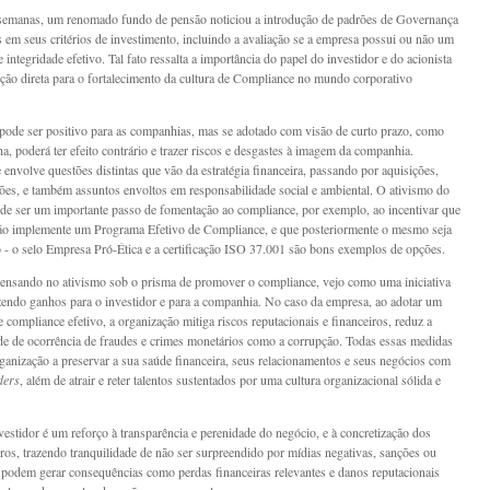
semanas, um renomado fundo de pensão noticiou a introdução de padrões de Governança
s em seus critérios de investimento, incluindo a avaliação se a empresa possui ou não um
integridade efetivo. Tal fato ressalta a importância do papel do investidor e do acionista
ição direta para o fortalecimento da cultura de Compliance no mundo corporativo
pode ser positivo para as companhias, mas se adotado com visão de curto prazo, como
a, poderá ter efeito contrário e trazer riscos e desgastes à imagem da companhia.
 envolve questões distintas que vão da estratégia financeira, passando por aquisições,
sões, e também assuntos envoltos em responsabilidade social e ambiental. O ativismo do
ode ser um importante passo de fomentação ao compliance, por exemplo, ao incentivar que
ão implemente um Programa Efetivo de Compliance, e que posteriormente o mesmo seja
 - o selo Empresa Pró-Ética e a certificação ISO 37.001 são bons exemplos de opções.
ensando no ativismo sob o prisma de promover o compliance, vejo como uma iniciativa
azendo ganhos para o investidor e para a companhia. No caso da empresa, ao adotar um
 compliance efetivo, a organização mitiga riscos reputacionais e financeiros, reduz a
de de ocorrência de fraudes e crimes monetários como a corrupção. Todas essas medidas
ganização a preservar a sua saúde financeira, seus relacionamentos e seus negócios com
ders
, além de atrair e reter talentos sustentados por uma cultura organizacional sólida e
nvestidor é um reforço à transparência e perenidade do negócio, e à concretização dos
ros, trazendo tranquilidade de não ser surpreendido por mídias negativas, sanções ou
 podem gerar consequências como perdas financeiras relevantes e danos reputacionais