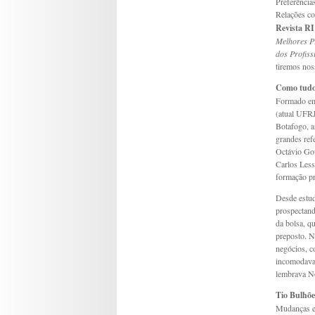
Preferência
Relações co
Revista RI
Melhores Pr
dos Profis
tiremos nos
Como tudo
Formado em
(atual UFRJ
Botafogo, a
grandes ref
Octávio Gou
Carlos Less
formação pr
Desde estud
prospectand
da bolsa, q
preposto. N
negócios, c
incomodava-
lembrava N
Tio Bulhõe
Mudanças er