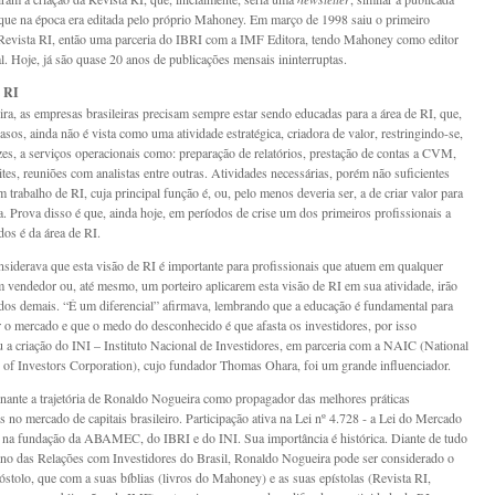
que na época era editada pelo próprio Mahoney. Em março de 1998 saiu o primeiro
evista RI, então uma parceria do IBRI com a IMF Editora, tendo Mahoney como editor
al. Hoje, já são quase 20 anos de publicações mensais ininterruptas.
e RI
ra, as empresas brasileiras precisam sempre estar sendo educadas para a área de RI, que,
sos, ainda não é vista como uma atividade estratégica, criadora de valor, restringindo-se,
es, a serviços operacionais como: preparação de relatórios, prestação de contas a CVM,
ites, reuniões com analistas entre outras. Atividades necessárias, porém não suficientes
trabalho de RI, cuja principal função é, ou, pelo menos deveria ser, a de criar valor para
. Prova disso é que, ainda hoje, em períodos de crise um dos primeiros profissionais a
dos é da área de RI.
siderava que esta visão de RI é importante para profissionais que atuem em qualquer
m vendedor ou, até mesmo, um porteiro aplicarem esta visão de RI em sua atividade, irão
 dos demais. “É um diferencial” afirmava, lembrando que a educação é fundamental para
 o mercado e que o medo do desconhecido é que afasta os investidores, por isso
 a criação do INI – Instituto Nacional de Investidores, em parceria com a NAIC (National
 of Investors Corporation), cujo fundador Thomas Ohara, foi um grande influenciador.
nante a trajetória de Ronaldo Nogueira como propagador das melhores práticas
s no mercado de capitais brasileiro. Participação ativa na Lei nº 4.728 - a Lei do Mercado
, na fundação da ABAMEC, do IBRI e do INI. Sua importância é histórica. Diante de tudo
ino das Relações com Investidores do Brasil, Ronaldo Nogueira pode ser considerado o
póstolo, que com a suas bíblias (livros do Mahoney) e as suas epístolas (Revista RI,