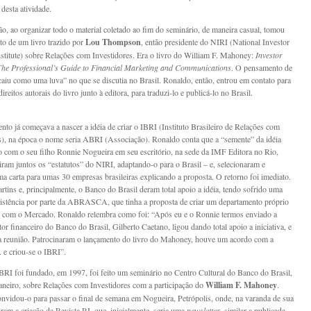
desta atividade.
ão, ao organizar todo o material coletado ao fim do seminário, de maneira casual, tomou
o de um livro trazido por
Lou Thompson
, então presidente do NIRI (National Investor
nstitute) sobre Relações com Investidores. Era o livro do William F. Mahoney:
Investor
The Professional’s Guide to Financial Marketing and Communications
. O pensamento de
iu como uma luva” no que se discutia no Brasil. Ronaldo, então, entrou em contato para
direitos autorais do livro junto à editora, para traduzi-lo e publicá-lo no Brasil.
to já começava a nascer a idéia de criar o IBRI (Instituto Brasileiro de Relações com
s), na época o nome seria ABRI (Associação). Ronaldo conta que a “semente” da idéia
o com o seu filho Ronnie Nogueira em seu escritório, na sede da IMF Editora no Rio,
iram juntos os “estatutos” do NIRI, adaptando-o para o Brasil – e, selecionaram e
a carta para umas 30 empresas brasileiras explicando a proposta. O retorno foi imediato.
tins e, principalmente, o Banco do Brasil deram total apoio a idéia, tendo sofrido uma
istência por parte da ABRASCA, que tinha a proposta de criar um departamento próprio
 com o Mercado. Ronaldo relembra como foi: “Após eu e o Ronnie termos enviado a
etor financeiro do Banco do Brasil, Gilberto Caetano, ligou dando total apoio a iniciativa, e
 reunião. Patrocinaram o lançamento do livro do Mahoney, houve um acordo com a
criou-se o IBRI”.
RI foi fundado, em 1997, foi feito um seminário no Centro Cultural do Banco do Brasil,
aneiro, sobre Relações com Investidores com a participação do
William F. Mahoney
.
nvidou-o para passar o final de semana em Nogueira, Petrópolis, onde, na varanda de sua
iram a criação da Revista RI, que, inicialmente, seria uma
newsletter
, similar a publicada