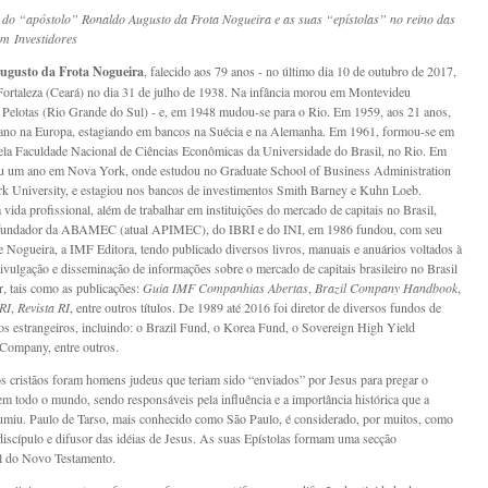
a do “apóstolo”
Ronaldo Augusto da Frota Nogueira
e as suas “epístolas” no reino das
m Investidores
ugusto da Frota Nogueira
, falecido aos 79 anos - no último dia 10 de outubro de 2017,
ortaleza (Ceará) no dia 31 de julho de 1938. Na infância morou em Montevideu
 Pelotas (Rio Grande do Sul) - e, em 1948 mudou-se para o Rio. Em 1959, aos 21 anos,
ano na Europa, estagiando em bancos na Suécia e na Alemanha. Em 1961, formou-se em
la Faculdade Nacional de Ciências Econômicas da Universidade do Brasil, no Rio. Em
u um ano em Nova York, onde estudou no Graduate School of Business Administration
 University, e estagiou nos bancos de investimentos Smith Barney e Kuhn Loeb.
vida profissional, além de trabalhar em instituições do mercado de capitais no Brasil,
 fundador da ABAMEC (atual APIMEC), do IBRI e do INI, em 1986 fundou, com seu
e Nogueira, a IMF Editora, tendo publicado diversos livros, manuais e anuários voltados à
ivulgação e disseminação de informações sobre o mercado de capitais brasileiro no Brasil
or, tais como as publicações:
Guia IMF Companhias Abertas
,
Brazil Company Handbook
,
RI
,
Revista RI
, entre outros títulos. De 1989 até 2016 foi diretor de diversos fundos de
os estrangeiros, incluindo: o Brazil Fund, o Korea Fund, o Sovereign High Yield
Company, entre outros.
s cristãos foram homens judeus que teriam sido “enviados” por Jesus para pregar o
m todo o mundo, sendo responsáveis pela influência e a importância histórica que a
sumiu. Paulo de Tarso, mais conhecido como São Paulo, é considerado, por muitos, como
 discípulo e difusor das idéias de Jesus. As suas Epístolas formam uma secção
l do Novo Testamento.