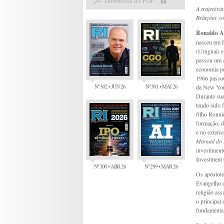
Download do PDF
A trajetóri
Relações co
Ronaldo A
nasceu em F
(Uruguai) e
passou um 
economia pe
1966 passo
Nº 302 • JUN 26
Nº 301 • MAI 26
da New York
Durante sua 
tendo sido
filho Ronni
formação, d
e no exteri
Manual do 
investiment
Investment 
Nº 300 • ABR 26
Nº 299 • MAR 26
Os apóstolo
Evangelho e
religião as
o principal
fundamenta