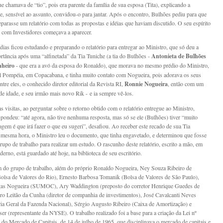
ue chamava de “tio”, pois era parente da família de sua esposa (Tita), explicando a
ue, sensível ao assunto, convidou-o para jantar. Após o encontro, Bulhões pediu para que
parasse um relatório com todas as propostas e idéias que haviam discutido. O seu espírito
 com Investidores começava a aparecer.
dias ficou estudando e preparando o relatório para entregar ao Ministro, que só deu a
rtância após uma “alfinetada” da Tia Tuniche (a tia do Bulhões -
Antonieta de Bulhões
nheiro
- que era a avó da esposa do Ronaldo), que morava no mesmo prédio do Ministro,
 Pompéia, em Copacabana, e tinha muito contato com Nogueira, pois adorava os seus
ntre eles, o conhecido diretor editorial da Revista RI,
Ronnie Nogueira
, então com um
de idade, e seu irmão mais novo Rik - e ia sempre vê-los.
 visitas, ao perguntar sobre o retorno obtido com o relatório entregue ao Ministro,
pondeu: “até agora, não tive nenhuma resposta, mas só se ele (Bulhões) tiver “muito
agem é que irá fazer o que eu sugeri”, desafiou. Ao receber este recado de sua Tia
 mesma hora, o Ministro leu o documento, que tinha engavetado, e determinou que fosse
rupo de trabalho para realizar um estudo. O rascunho deste relatório, escrito a mão, em
derno, está guardado até hoje, na biblioteca de seu escritório.
m do grupo de trabalho, além do próprio Ronaldo Nogueira, Ney Souza Ribeiro de
olsa de Valores do Rio), Ernesto Barbosa Tomanik (Bolsa de Valores de São Paulo),
as Nogueira (SUMOC), Ary Waddington (preposto do corretor Henrique Guedes de
ro Leitão da Cunha (diretor de companhia de investimentos), José Cavalcanti Neves
ia Geral da Fazenda Nacional), Sérgio Augusto Ribeiro (Caixa de Amortização) e
r (representante da NYSE). O trabalho realizado foi a base para a criação da Lei nº
i do Mercado de Capitais, de 14 de julho de 1965, que disciplinava o mercado de capitais e