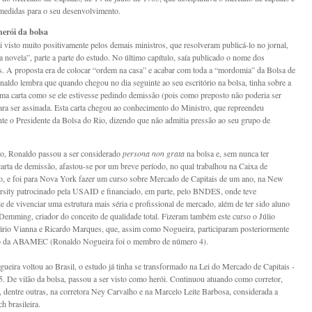
 medidas para o seu desenvolvimento.
herói da bolsa
i visto muito positivamente pelos demais ministros, que resolveram publicá-lo no jornal,
novela”, parte a parte do estudo. No último capítulo, saía publicado o nome dos
es. A proposta era de colocar “ordem na casa” e acabar com toda a “mordomia” da Bolsa de
naldo lembra que quando chegou no dia seguinte ao seu escritório na bolsa, tinha sobre a
ma carta como se ele estivesse pedindo demissão (pois como preposto não poderia ser
ara ser assinada. Esta carta chegou ao conhecimento do Ministro, que repreendeu
te o Presidente da Bolsa do Rio, dizendo que não admitia pressão ao seu grupo de
o, Ronaldo passou a ser considerado
persona non grata
na bolsa e, sem nunca ter
carta de demissão, afastou-se por um breve período, no qual trabalhou na Caixa de
, e foi para Nova York fazer um curso sobre Mercado de Capitais de um ano, na New
sity patrocinado pela USAID e financiado, em parte, pelo BNDES, onde teve
e de vivenciar uma estrutura mais séria e profissional de mercado, além de ter sido aluno
emming, criador do conceito de qualidade total. Fizeram também este curso o Júlio
ário Vianna e Ricardo Marques, que, assim como Nogueira, participaram posteriormente
o da ABAMEC (Ronaldo Nogueira foi o membro de número 4).
eira voltou ao Brasil, o estudo já tinha se transformado na Lei do Mercado de Capitais -
5. De vilão da bolsa, passou a ser visto como herói. Continuou atuando como corretor,
, dentre outras, na corretora Ney Carvalho e na Marcelo Leite Barbosa, considerada a
h brasileira.