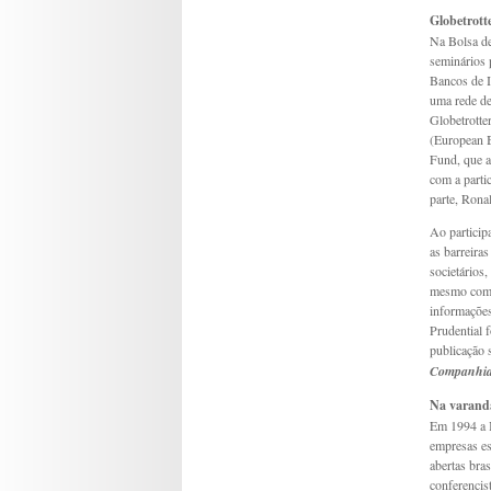
Globetrott
Na Bolsa de
seminários 
Bancos de I
uma rede de
Globetrotte
(European B
Fund, que a
com a parti
parte, Rona
Ao particip
as barreira
societários,
mesmo com t
informações
Prudential
publicação 
Companhia
Na varand
Em 1994 a I
empresas es
abertas bras
conferencis