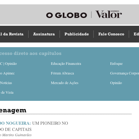
il da Revista
Assinatura
Publicidade
Fale Conosco
Ed
cesso direto aos capítulos
 | Opinião
Educação Financeira
Enfoque
ço Apimec
Fórum Abrasca
Governança Corpor
Notícias
Mercado de Ações
Opinião
 de Vista
enagem
O NOGUEIRA:
UM PIONEIRO NO
O DE CAPITAIS
o Martins Guimarães