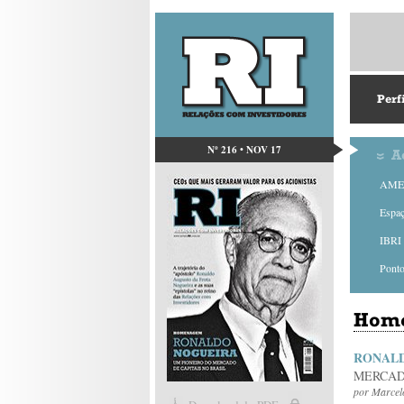
Perf
Nº 216 • NOV 17
A
AMEC
Espa
IBRI 
Ponto
Hom
RONALD
MERCAD
por
Marcel