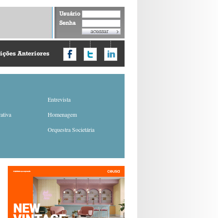
Usuário
Senha
ições Anteriores
Entrevista
ativa
Homenagem
Orquestra Societária