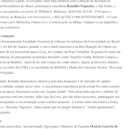
s religiosas a parte, se fossemos fazer uma metáfora com a difusão da atividade de
m Investidores no Brasil, poderíamos considerar
Ronaldo Nogueira
, o São Paulo, a
a sua epístola e os livros de William F. Mahoney:
MANUAL DO RI - Princípios e
áticas de Relações com Investidores
, e
RELAÇÕES COM INVESTIDORES - O Guia
sionais para Marketing Financeiro e Comunicação
as bíblias. Vejamos a sua trajetória e
sas conclusões.
 começou
 Economia pela Faculdade Nacional de Ciências Econômicas da Universidade do Brasil
), no Rio de Janeiro, quando o curso ainda funcionava na Rua Marquês de Olinda em
ntes de ser transferido para a Urca, no Campus da Praia Vermelha, Nogueira foi aluno de
erências do pensamento econômico brasileiro como: Eugênio Gudin, Roberto Campos e
vêa de Bulhões. Além de ter sido colega dos então alunos, depois professores titulares,
a, ex-reitor da UFRJ e ex-presidente do BNDES e Maria da Conceição Tavares. Teve uma
ivilegiada.
ante, Ronaldo demonstrava interesse pela área financeira e de mercado de capitais,
o trabalho sempre nesse setor. A sua primeira experiência profissional foi como corretor
ue na época, funcionava como um “regime feudal”. Para atuar tinha que ter o símbolo de
egociou com um corretor, Júlio Lips da Cruz, que não tinha sucessores, participação nos
onseguindo a sua nomeação como corretor preposto. A forma como funcionava a bolsa,
o: “Era uma “bagunça”, tinha sujeito que no pregão declarava: “Vendo apartamento”,
ogueira.
s
am necessárias. Inconformado, ligou para o Ministro da Fazenda
Octávio Gouvêa de