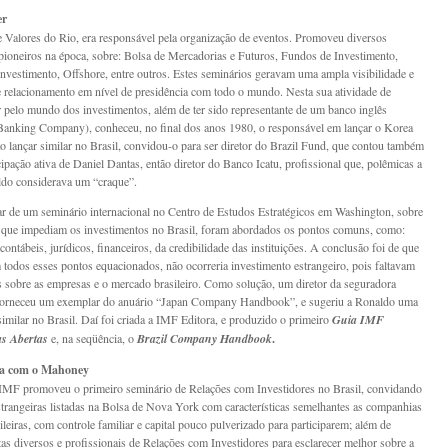
er
 Valores do Rio, era responsável pela organização de eventos. Promoveu diversos
pioneiros na época, sobre: Bolsa de Mercadorias e Futuros, Fundos de Investimento,
nvestimento, Offshore, entre outros. Estes seminários geravam uma ampla visibilidade e
 relacionamento em nível de presidência com todo o mundo. Nesta sua atividade de
r pelo mundo dos investimentos, além de ter sido representante de um banco inglês
anking Company), conheceu, no final dos anos 1980, o responsável em lançar o Korea
o lançar similar no Brasil, convidou-o para ser diretor do Brazil Fund, que contou também
cipação ativa de Daniel Dantas, então diretor do Banco Icatu, profissional que, polêmicas a
ldo considerava um “craque”.
ar de um seminário internacional no Centro de Estudos Estratégicos em Washington, sobre
s que impediam os investimentos no Brasil, foram abordados os pontos comuns, como:
 contábeis, jurídicos, financeiros, da credibilidade das instituições. A conclusão foi de que
odos esses pontos equacionados, não ocorreria investimento estrangeiro, pois faltavam
 sobre as empresas e o mercado brasileiro. Como solução, um diretor da seguradora
 forneceu um exemplar do anuário “Japan Company Handbook”, e sugeriu a Ronaldo uma
similar no Brasil. Daí foi criada a IMF Editora, e produzido o primeiro
Guia IMF
s Abertas
e, na seqüência, o
Brazil Company Handbook
.
a com o Mahoney
MF promoveu o primeiro seminário de Relações com Investidores no Brasil, convidando
trangeiras listadas na Bolsa de Nova York com características semelhantes as companhias
ileiras, com controle familiar e capital pouco pulverizado para participarem; além de
tas diversos e profissionais de Relações com Investidores para esclarecer melhor sobre a