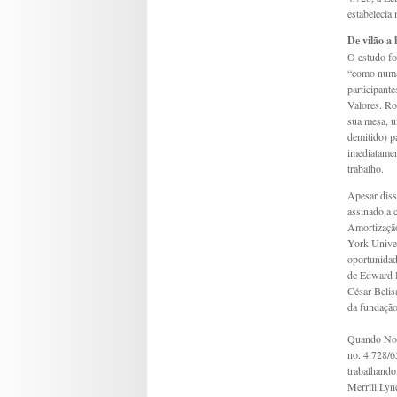
estabelecia
De vilão a 
O estudo fo
“como numa 
participant
Valores. Ro
sua mesa, u
demitido) p
imediatamen
trabalho.
Apesar diss
assinado a 
Amortização
York Univer
oportunidad
de Edward D
César Belis
da fundaçã
Quando Nogu
no. 4.728/6
trabalhando
Merrill Lync