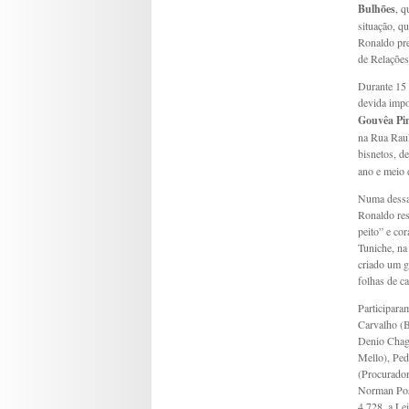
Bulhões
, q
situação, q
Ronaldo pre
de Relações
Durante 15 
devida impo
Gouvêa Pi
na Rua Raul
bisnetos, de
ano e meio 
Numa dessas
Ronaldo res
peito” e cor
Tuniche, na
criado um g
folhas de ca
Participara
Carvalho (B
Denio Chag
Mello), Ped
(Procurador
Norman Pose
4.728, a Le