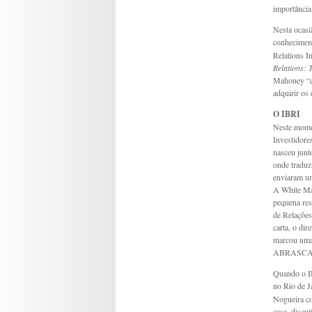
importância 
Nesta ocasi
conheciment
Relations I
Relations: 
Mahoney “ca
adquirir os 
O IBRI
Neste momen
Investidore
nasceu junt
onde traduz
enviaram um
A White Mar
pequena res
de Relações
carta, o dir
marcou uma
ABRASCA e 
Quando o IB
no Rio de J
Nogueira co
casa, discut