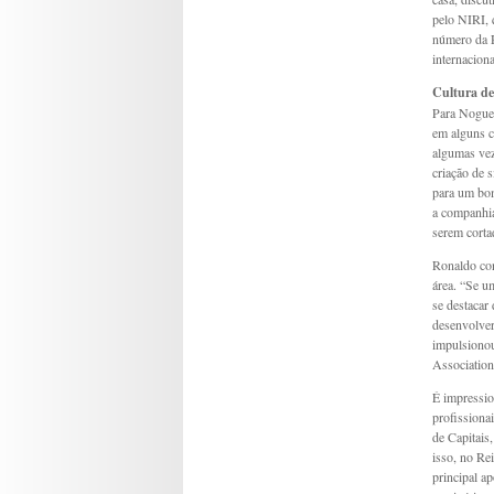
pelo NIRI, 
número da R
internacion
Cultura d
Para Noguei
em alguns ca
algumas vez
criação de s
para um bom 
a companhia
serem corta
Ronaldo con
área. “Se u
se destacar
desenvolver
impulsionou
Association
É impressio
profissionai
de Capitais
isso, no Re
principal a