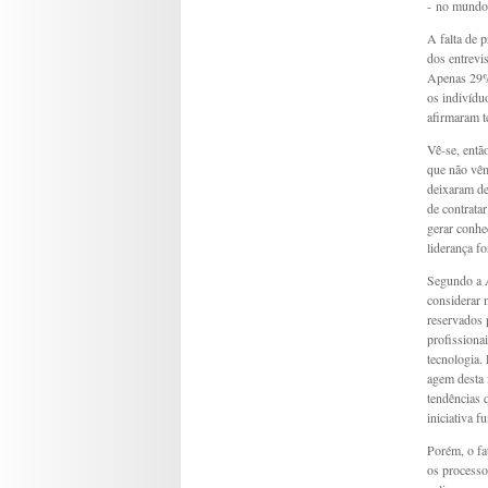
- no mundo,
A falta de 
dos entrevi
Apenas 29% 
os indivídu
afirmaram t
Vê-se, entã
que não vêm
deixaram de
de contrata
gerar conhe
liderança f
Segundo a A
considerar 
reservados 
profissiona
tecnologia.
agem desta 
tendências 
iniciativa 
Porém, o fa
os processo