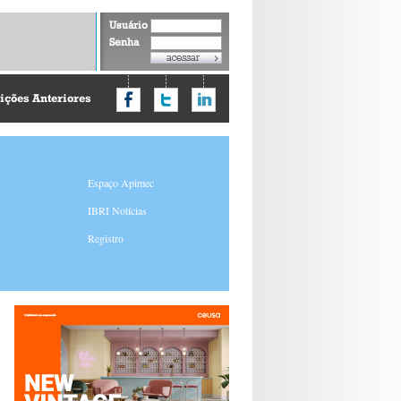
Usuário
Senha
ições Anteriores
Espaço Apimec
IBRI Notícias
Registro