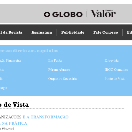
il da Revista
Assinatura
Publicidade
Fale Conosco
Ed
cesso direto aos capítulos
ção Financeira
Em Pauta
Entrevista
chs
Fórum Abrasca
IBGC Comunica
ião
Orquestra Societária
Ponto de Vista
logia
 de Vista
E A TRANSFORMAÇÃO
ANIZAÇÕES
L NA PRÁTICA
o Pimentel