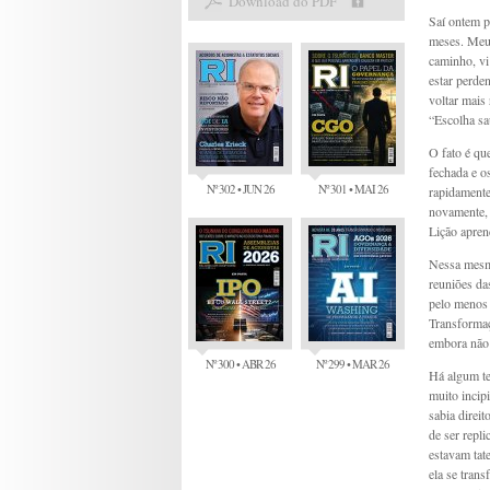
Download do PDF
Saí ontem p
meses. Meu 
caminho, vi 
estar perde
voltar mais
“Escolha sa
O fato é qu
fechada e o
Nº 302 • JUN 26
Nº 301 • MAI 26
rapidamente
novamente, r
Lição apren
Nessa mesm
reuniões da
pelo menos 
Transformaç
embora não 
Nº 300 • ABR 26
Nº 299 • MAR 26
Há algum te
muito incip
sabia direi
de ser repl
estavam tat
ela se tran