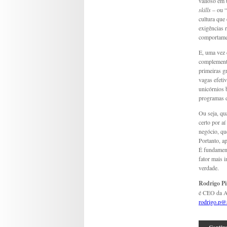
valioso em 
skills
– ou “
cultura que
exigências 
comportamen
E, uma vez 
complementa
primeiras g
vagas efeti
unicórnios 
programas d
Ou seja, qu
certo por a
negócio, qu
Portanto, a
É fundament
fator mais 
verdade.
Rodrigo Pi
é CEO da A
rodrigo.p@a