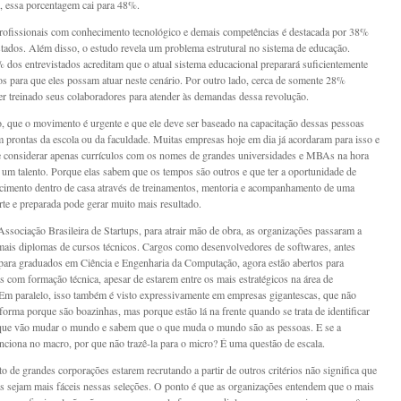
 essa porcentagem cai para 48%.
profissionais com conhecimento tecnológico e demais competências é destacada por 38%
stados. Além disso, o estudo revela um problema estrutural no sistema de educação.
dos entrevistados acreditam que o atual sistema educacional preparará suficientemente
os para que eles possam atuar neste cenário. Por outro lado, cerca de somente 28%
er treinado seus colaboradores para atender às demandas dessa revolução.
o, que o movimento é urgente e que ele deve ser baseado na capacitação dessas pessoas
 prontas da escola ou da faculdade. Muitas empresas hoje em dia já acordaram para isso e
 considerar apenas currículos com os nomes de grandes universidades e MBAs na hora
r um talento. Porque elas sabem que os tempos são outros e que ter a oportunidade de
cimento dentro de casa através de treinamentos, mentoria e acompanhamento de uma
orte e preparada pode gerar muito mais resultado.
ssociação Brasileira de Startups, para atrair mão de obra, as organizações passaram a
mais diplomas de cursos técnicos. Cargos como desenvolvedores de softwares, antes
para graduados em Ciência e Engenharia da Computação, agora estão abertos para
is com formação técnica, apesar de estarem entre os mais estratégicos na área de
 Em paralelo, isso também é visto expressivamente em empresas gigantescas, que não
forma porque são boazinhas, mas porque estão lá na frente quando se trata de identificar
que vão mudar o mundo e sabem que o que muda o mundo são as pessoas. E se a
funciona no macro, por que não trazê-la para o micro? É uma questão de escala.
to de grandes corporações estarem recrutando a partir de outros critérios não significa que
s sejam mais fáceis nessas seleções. O ponto é que as organizações entendem que o mais