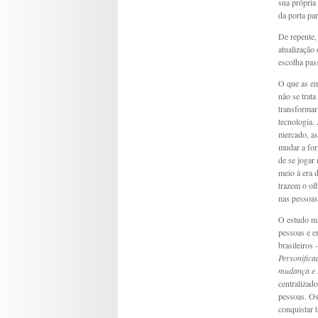
sua própria
da porta pa
De repente,
atualização
escolha pas
O que as em
não se trat
transformar 
tecnologia.
mercado, as
mudar a for
de se jogar
meio à era 
trazem o ol
nas pessoas
O estudo ma
pessoas e e
brasileiros
Personifica
mudança e 
centralizad
pessoas. Os
conquistar 