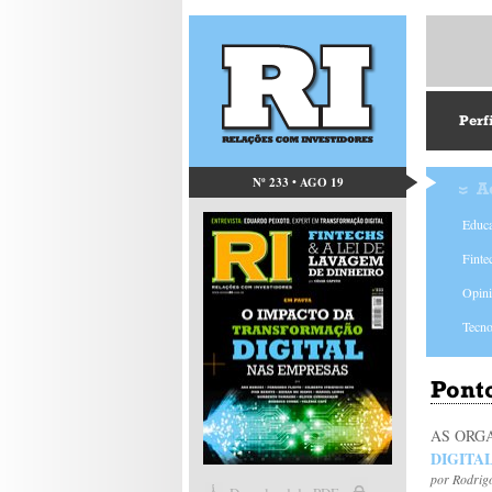
Perf
Nº 233 • AGO 19
A
Educa
Finte
Opin
Tecno
Ponto
AS ORG
DIGITA
por
Rodrig