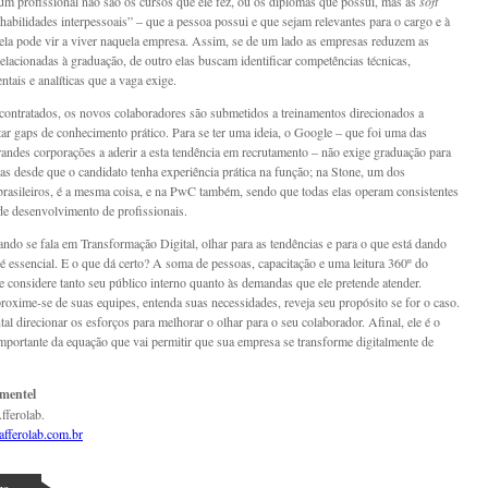
um profissional não são os cursos que ele fez, ou os diplomas que possui, mas as
soft
habilidades interpessoais” – que a pessoa possui e que sejam relevantes para o cargo e à
 ela pode vir a viver naquela empresa. Assim, se de um lado as empresas reduzem as
relacionadas à graduação, de outro elas buscam identificar competências técnicas,
tais e analíticas que a vaga exige.
contratados, os novos colaboradores são submetidos a treinamentos direcionados a
r gaps de conhecimento prático. Para se ter uma ideia, o Google – que foi uma das
randes corporações a aderir a esta tendência em recrutamento – não exige graduação para
vas desde que o candidato tenha experiência prática na função; na Stone, um dos
brasileiros, é a mesma coisa, e na PwC também, sendo que todas elas operam consistentes
e desenvolvimento de profissionais.
ando se fala em Transformação Digital, olhar para as tendências e para o que está dando
í é essencial. E o que dá certo? A soma de pessoas, capacitação e uma leitura 360º do
e considere tanto seu público interno quanto às demandas que ele pretende atender.
proxime-se de suas equipes, entenda suas necessidades, reveja seu propósito se for o caso.
al direcionar os esforços para melhorar o olhar para o seu colaborador. Afinal, ele é o
importante da equação que vai permitir que sua empresa se transforme digitalmente de
mentel
fferolab.
fferolab.com.br