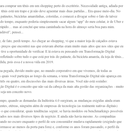
ara comprar um tênis em um shopping perto do escritório. Necessidade antiga, adiada por
tênis está um trapo e já não deve aguentar mais duas partidas... Era quase meio-dia. No
patinetes, bicicletas amarelinhas, coloridas, e comecei a divagar sobre o fato de talvez
ndo tempo, enquanto poderia simplesmente sacar algum “app” do meu celular, ir de Uber e
 rápido… mas aí concluí que uma caminhada na hora do almoço seria boa para mim.
udável”, pensei...
e, de fato, perdi tempo. Ao chegar ao shopping, vi que a maior loja de calçados estava
s preços que encontrei nas que estavam abertas eram muito mais altos que nos sites que eu
 tive a oportunidade de verificar. E lá estava eu pensando em Transformação Digital
efletindo sobre tudo o que está por trás do patinete, da bicicleta amarela, da loja de tênis...
dida, pois essa é a nossa vida em 2019.
a pegada, duvido muito que, no mundo corporativo em que vivemos, de todas as
s quais você participa ao longo da semana, o tema Transformação Digital não apareça em
três ou quatro, em discussões das mais diversas áreas. Você não está sozinho:
ão Digital é o conceito que não sai da cabeça da mais alta gestão das organizações - muito
seja um conceito novo.
mpo, quando as demandas da Indústria 4.0 surgiram, as mudanças exigidas ainda eram
ientes, etéreas, ninguém além de empresas de tecnologia (as realmente nativas digitais)
to o que considerar, quais tendências seguir, se havia modelos ou benchmarkings possíveis
icados nos mais diversos tipos de negócio. E ainda não havia mesmo. As companhias
eando no escuro enquanto o perfil de seu consumidor mudava rapidamente (exigindo que
sformasse ao menos da porta para fora) e, conforme os anos foram passando, o perfil da