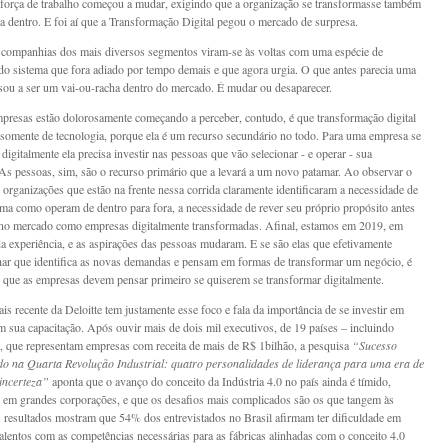
 força de trabalho começou a mudar, exigindo que a organização se transformasse também
ra dentro. E foi aí que a Transformação Digital pegou o mercado de surpresa.
 companhias dos mais diversos segmentos viram-se às voltas com uma espécie de
 do sistema que fora adiado por tempo demais e que agora urgia. O que antes parecia uma
sou a ser um vai-ou-racha dentro do mercado. É mudar ou desaparecer.
presas estão dolorosamente começando a perceber, contudo, é que transformação digital
a somente de tecnologia, porque ela é um recurso secundário no todo. Para uma empresa se
digitalmente ela precisa investir nas pessoas que vão selecionar - e operar - sua
 As pessoas, sim, são o recurso primário que a levará a um novo patamar. Ao observar o
 organizações que estão na frente nessa corrida claramente identificaram a necessidade de
ma como operam de dentro para fora, a necessidade de rever seu próprio propósito antes
 no mercado como empresas digitalmente transformadas. Afinal, estamos em 2019, em
da experiência, e as aspirações das pessoas mudaram. E se são elas que efetivamente
har que identifica as novas demandas e pensam em formas de transformar um negócio, é
 que as empresas devem pensar primeiro se quiserem se transformar digitalmente.
is recente da Deloitte tem justamente esse foco e fala da importância de se investir em
m sua capacitação. Após ouvir mais de dois mil executivos, de 19 países – incluindo
 -, que representam empresas com receita de mais de R$ 1bilhão, a pesquisa
“Sucesso
do na Quarta Revolução Industrial: quatro personalidades de liderança para uma era de
incerteza”
aponta que o avanço do conceito da Indústria 4.0 no país ainda é tímido,
o em grandes corporações, e que os desafios mais complicados são os que tangem às
 resultados mostram que 54% dos entrevistados no Brasil afirmam ter dificuldade em
talentos com as competências necessárias para as fábricas alinhadas com o conceito 4.0