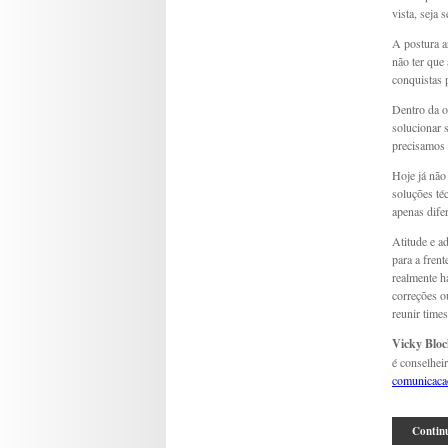
vista, seja
A postura a
não ter que
conquistas 
Dentro da or
solucionar 
precisamos 
Hoje já não
soluções té
apenas difer
Atitude e a
para a fren
realmente h
correções o
reunir times
Vicky Blo
é conselhei
comunicaca
Continu