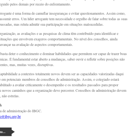
 seguido pelos demais por receio do enfrentamento.
rrogante é uma forma de camuflar inseguranças e evitar questionamentos. Assim como,
 assumir erros. Um líder arrogante tem necessidade e orgulho de falar sobre todas as suas
passadas, mas reluta admitir sua participação em situações malsucedidas.
ganização, as avaliações e as pesquisas de clima têm contribuído para identificar e
situações que envolvem exageros comportamentais. No nível dos conselhos, ainda
avançar na avaliação de aspectos comportamentais.
 basta deter o conhecimento e dominar habilidades que permitem ser capaz de trazer boas
cnicas. É fundamental estar aberto a mudanças, saber ouvir e refletir sobre posições não
entes, mas, muitas vezes, disruptivas.
daptabilidade a contextos totalmente novos devem ser as capacidades valorizadas daqui
te em potenciais membros de conselhos de administração. Assim, o colegiado estará
abilitado a avaliar criticamente o desempenho e os resultados passados para propor
u novos caminhos que a organização deve percorrer. Conselhos de administração devem
, não estrelas.
ch
ra de administração do IBGC.
o@ibgc.org.br
a...