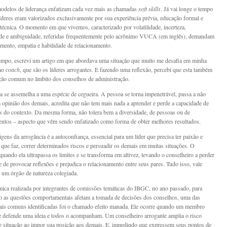
delos de liderança enfatizam cada vez mais as chamadas
soft skills
. Já vai longe o tempo
íderes eram valorizados exclusivamente por sua experiência prévia, educação formal e
 técnica. O momento em que vivemos, caracterizado por volatilidade, incerteza,
de e ambiguidade, referidas frequentemente pelo acrônimo VUCA (em inglês), demandam
mento, empatia e habilidade de relacionamento.
mpo, escrevi um artigo em que abordava uma situação que muito me desafia em minha
mo
coach
, que são os líderes arrogantes. E fazendo uma reflexão, percebi que esta também
ção comum no âmbito dos conselhos de administração.
a se assemelha a uma espécie de cegueira. A pessoa se torna impenetrável, passa a não
a opinião dos demais, acredita que não tem mais nada a aprender e perde a capacidade de
ras do contexto. Da mesma forma, não tolera bem a diversidade, de pessoas ou de
ntos – aspecto que vêm sendo enfatizado como forma de obter melhores resultados.
gens da arrogância é a autoconfiança, essencial para um líder que precisa ter paixão e
o que faz, correr determinados riscos e persuadir os demais em muitas situações. O
quando ela ultrapassa os limites e se transforma em altivez, levando o conselheiro a perder
e de provocar reflexões e prejudica o relacionamento entre seus pares. Tudo isso, vale
 um órgão de natureza colegiada.
ca realizada por integrantes de comissões temáticas do IBGC, no ano passado, para
o as questões comportamentais afetam a tomada de decisões dos conselhos, uma das
ais comuns identificadas foi o chamado efeito manada. Ele ocorre quando um membro
 defende uma ideia e todos o acompanham. Um conselheiro arrogante amplia o risco
de situação ao impor sua posição aos demais. E, impedindo que expressem seus pontos de