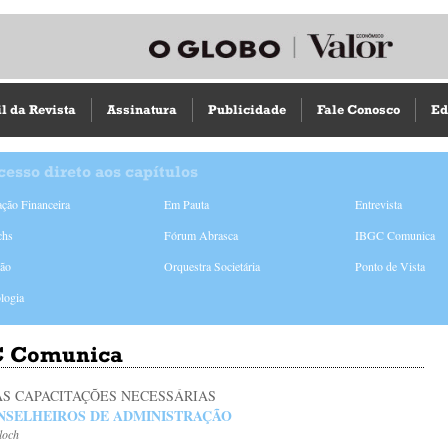
il da Revista
Assinatura
Publicidade
Fale Conosco
Ed
cesso direto aos capítulos
ção Financeira
Em Pauta
Entrevista
chs
Fórum Abrasca
IBGC Comunica
ião
Orquestra Societária
Ponto de Vista
logia
 Comunica
AS CAPACITAÇÕES NECESSÁRIAS
NSELHEIROS DE ADMINISTRAÇÃO
loch