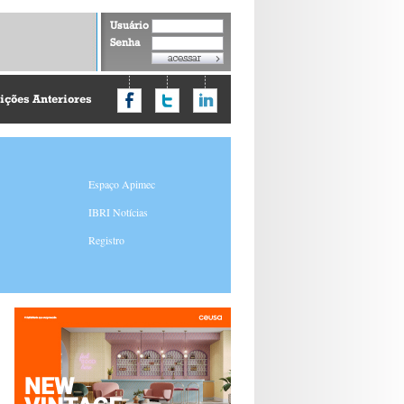
Usuário
Senha
ições Anteriores
Espaço Apimec
IBRI Notícias
Registro