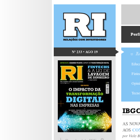
Perf
Nº 233 • AGO 19
A
Educa
Finte
Opin
Tecno
IBGC
AS NOV
CO
AOS
por
Vicky B