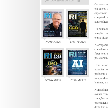
Download do PDF
Os novos mo
em que os l
capacitação
complexida
autoconheci
Há pouco te
atuação co
é uma situa
Nº 302 • JUN 26
Nº 301 • MAI 26
A arrogânci
considerar 
fazer leitu
posicioname
Uma das ori
acreditar n
problema é 
a capacidad
Nº 300 • ABR 26
Nº 299 • MAR 26
lembrar, em
Numa dinâmi
avaliar com
situações m
proeminente
deste tipo 