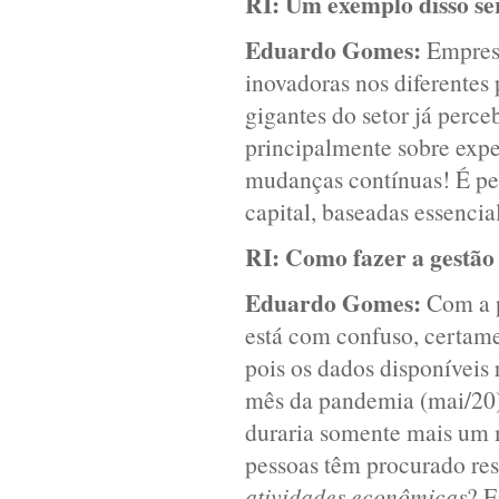
RI:
Um exemplo disso se
Eduardo Gomes:
Empresa
inovadoras nos diferentes
gigantes do setor já perc
principalmente sobre exper
mudanças contínuas! É per
capital, baseadas essenci
RI:
Como fazer a gestão
Eduardo Gomes:
Com a p
está com confuso, certame
pois os dados disponíveis
mês da pandemia (mai/20)
duraria somente mais um 
pessoas têm procurado re
atividades econômicas
? E