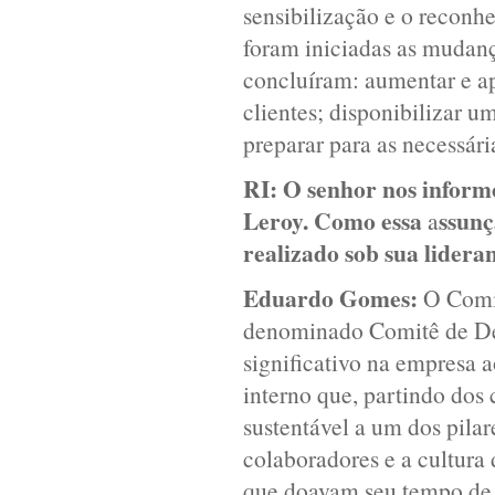
sensibilização e o reconh
foram iniciadas as mudança
concluíram: aumentar e ap
clientes; disponibilizar 
preparar para as necessár
RI:
O senhor nos informo
Leroy. Como essa
ssunç
a
realizado sob sua lidera
Eduardo Gomes:
O Comit
denominado Comitê de De
significativo na empresa a
interno que, partindo dos
sustentável a um dos pilar
colaboradores e a cultura
que doavam seu tempo de f