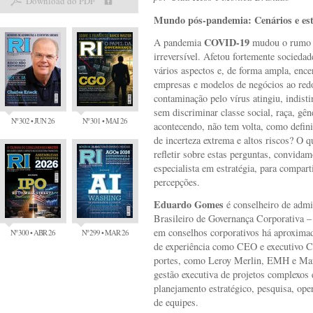
Download do PDF
Mundo pós-pandemia: Cenários e estra
COVID-19
A pandemia
mudou o rumo d
irreversível. Afetou fortemente sociedad
vários aspectos e, de forma ampla, ence
empresas e modelos de negócios ao red
contaminação pelo vírus atingiu, indisti
sem discriminar classe social, raça, gên
Nº 302 • JUN 26
Nº 301 • MAI 26
acontecendo, não tem volta, como defini
de incerteza extrema e altos riscos? O 
refletir sobre estas perguntas, convid
especialista em estratégia, para compart
percepções.
Eduardo Gomes
é conselheiro de admin
Brasileiro de Governança Corporativa 
em conselhos corporativos há aproxima
Nº 300 • ABR 26
Nº 299 • MAR 26
de experiência como CEO e executivo C
portes, como Leroy Merlin, EMH e Man
gestão executiva de projetos complexos 
planejamento estratégico, pesquisa, oper
de equipes.