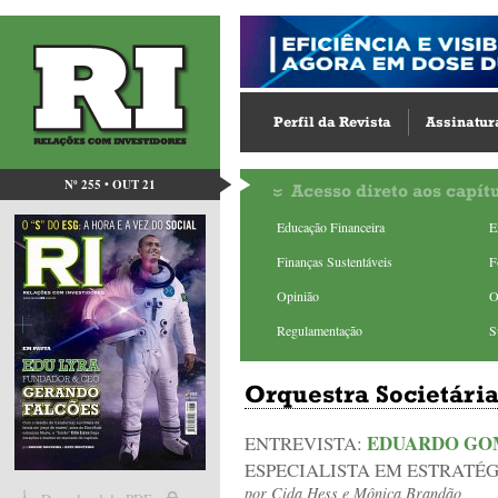
Perfil da Revista
Assinatur
Nº 255 • OUT 21
Acesso direto aos capít
Educação Financeira
E
Finanças Sustentáveis
F
Opinião
O
Regulamentação
S
Orquestra Societári
EDUARDO GO
ENTREVISTA:
ESPECIALISTA EM ESTRATÉG
por
Cida Hess
e
Mônica Brandão