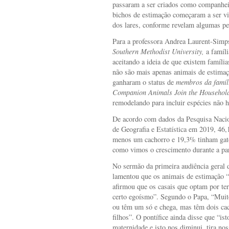
passaram a ser criados como companhei
bichos de estimação começaram a ser vi
dos lares, conforme revelam algumas p
Para a professora Andrea Laurent-Simp
Southern Methodist University,
a famíli
aceitando a ideia de que existem famíli
não são mais apenas animais de estimaç
ganharam o status de
membros da famíli
Companion Animals Join the Househol
remodelando para incluir espécies não 
De acordo com dados da Pesquisa Nacion
de Geografia e Estatística em 2019, 46,
menos um cachorro e 19,3% tinham gato
como vimos o crescimento durante a pan
No sermão da primeira audiência geral 
lamentou que os animais de estimação “
afirmou que os casais que optam por te
certo egoísmo”. Segundo o Papa, “Muit
ou têm um só e chega, mas têm dois cac
filhos”. O pontífice ainda disse que “is
maternidade e isto nos diminui, tira no