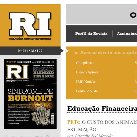
Perfil da Revista
Assinatur
Nº 261 • MAI 22
Acesso direto aos capít
Compliance
E
Espaço Apimec
F
IBRI Notícias
L
Ponto de Vista
S
Educação Financeir
PETs:
O CUSTO DOS ANIMAIS
ESTIMAÇÃO
por
Jurandir Sell Macedo