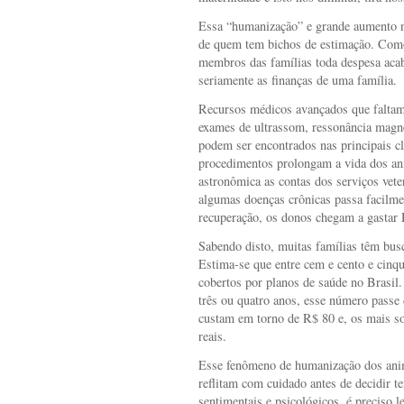
Essa “humanização” e grande aumento no
de quem tem bichos de estimação. Como
membros das famílias toda despesa acaba
seriamente as finanças de uma família.
Recursos médicos avançados que falta
exames de ultrassom, ressonância magné
podem ser encontrados nas principais clí
procedimentos prolongam a vida dos a
astronômica as contas dos serviços vete
algumas doenças crônicas passa facilm
recuperação, os donos chegam a gastar 
Sabendo disto, muitas famílias têm bus
Estima-se que entre cem e cento e cinq
cobertos por planos de saúde no Brasil.
três ou quatro anos, esse número passe
custam em torno de R$ 80 e, os mais so
reais.
Esse fenômeno de humanização dos anim
reflitam com cuidado antes de decidir t
sentimentais e psicológicos, é preciso