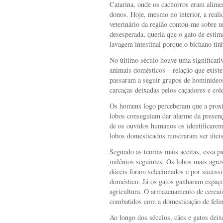
Catarina, onde os cachorros eram alime
donos. Hoje, mesmo no interior, a rea
veterinário da região contou-me sobre 
desesperada, queria que o gato de esti
lavagem intestinal porque o bichano ti
No último século houve uma significati
animais domésticos – relação que existe
passaram a seguir grupos de hominídeos
carcaças deixadas pelos caçadores e cole
Os homens logo perceberam que a proxim
lobos conseguiam dar alarme da presenç
de os ouvidos humanos os identificarem.
lobos domesticados mostraram ser úteis
Segundo as teorias mais aceitas, essa pa
milênios seguintes. Os lobos mais agre
dóceis foram selecionados e por sucess
doméstico. Já os gatos ganharam espaço
agricultura. O armazenamento de cereais
combatidos com a domesticação de felin
Ao longo dos séculos, cães e gatos deix