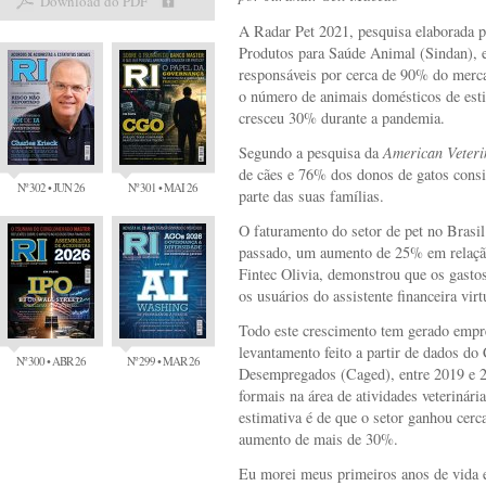
Download do PDF
A Radar Pet 2021, pesquisa elaborada p
Produtos para Saúde Animal (Sindan), 
responsáveis por cerca de 90% do merca
o número de animais domésticos de estim
cresceu 30% durante a pandemia.
Segundo a pesquisa da
American Veteri
de cães e 76% dos donos de gatos cons
Nº 302 • JUN 26
Nº 301 • MAI 26
parte das suas famílias.
O faturamento do setor de pet no Brasi
passado, um aumento de 25% em relação 
Fintec Olivia, demonstrou que os gasto
os usuários do assistente financeira virt
Todo este crescimento tem gerado empr
levantamento feito a partir de dados d
Nº 300 • ABR 26
Nº 299 • MAR 26
Desempregados (Caged), entre 2019 e 2
formais na área de atividades veteriná
estimativa é de que o setor ganhou cer
aumento de mais de 30%.
Eu morei meus primeiros anos de vida e