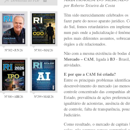
Download do PDF
por
Roberto Teixeira da Costa
Têm sido merecidamente celebrados os 
fazer parte do nosso aparato jurídico.
do Sul, fomos retardatários em implemen
num país onde a judicialização é fenôme
pelos mais diferentes assuntos, sobreca
órgãos a ele relacionados.
Nº 302 • JUN 26
Nº 301 • MAI 26
Não com a mesma existência de bodas d
Mercado – CAM
B3
, ligada à
- Brasil
atividades.
E por que a CAM foi criada?
Entre os principais problemas identifi
desenvolvimento do mercado (ao menos 
controle concentrado das companhias ab
Nº 300 • ABR 26
Nº 299 • MAR 26
Estado, prevalência de ações preferencia
igualitário de acionistas, ausência de di
de controle, falta de transparência, pou
Judiciário.
Como resultado, o mercado de capitais 
ações, não ocupava espaço compatível 