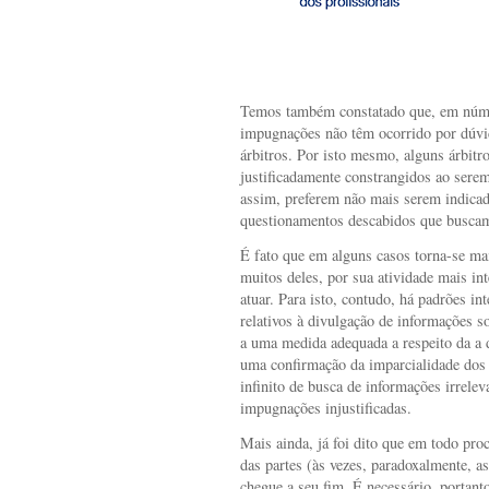
Temos também constatado que, em númer
impugnações não têm ocorrido por dúvi
árbitros. Por isto mesmo, alguns árbit
justificadamente constrangidos ao sere
assim, preferem não mais serem indica
questionamentos descabidos que buscam 
É fato que em alguns casos torna-se ma
muitos deles, por sua atividade mais in
atuar. Para isto, contudo, há padrões in
relativos à divulgação de informações 
a uma medida adequada a respeito da a 
uma confirmação da imparcialidade dos
infinito de busca de informações irrele
impugnações injustificadas.
Mais ainda, já foi dito que em todo pro
das partes (às vezes, paradoxalmente, a
chegue a seu fim. É necessário, portanto