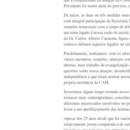
Presidente foi muito além do previsto, 
De início, as duas ou três medidas mai
com integral participação da Secretaria 
reuniões trimestrais com o corpo de ár
um tema ligado à nossa razão de existir
do Dr. Carlos Alberto Carmona, figura 
conosco debateu aspectos ligados ao sen
Paralelamente, realizamos, com os advog
vários encontros, reuniões, almoços co
abertas, num trabalho de evangelização
questões sobre nossa atuação, desmistif
independência e que iriam nortear noss
própria existência da CAM.
Investimos algum tempo revendo nosso 
tornasse mais contemporâneo, consider
diferentes interessados envolvidos no p
levou a um aperfeiçoamento das normas 
Apesar dos 25 anos desde que foi sancio
relativamente jovem comparada a de ou
iniciativas que tomamos nos primeiros 