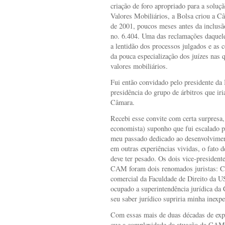
criação de foro apropriado para a soluç
Valores Mobiliários, a Bolsa criou a 
de 2001, poucos meses antes da inclusão
no. 6.404. Uma das reclamações daquele
a lentidão dos processos julgados e as 
da pouca especialização dos juízes nas 
valores mobiliários.
Fui então convidado pelo presidente da
presidência do grupo de árbitros que ir
Câmara.
Recebi esse convite com certa surpresa,
economista) suponho que fui escalado p
meu passado dedicado ao desenvolviment
em outras experiências vividas, o fato 
deve ter pesado. Os dois vice-president
CAM foram dois renomados juristas: Cal
comercial da Faculdade de Direito da U
ocupado a superintendência jurídica d
seu saber jurídico supriria minha inexpe
Com essas mais de duas décadas de expe
que a complexidade da atuação da CAM 