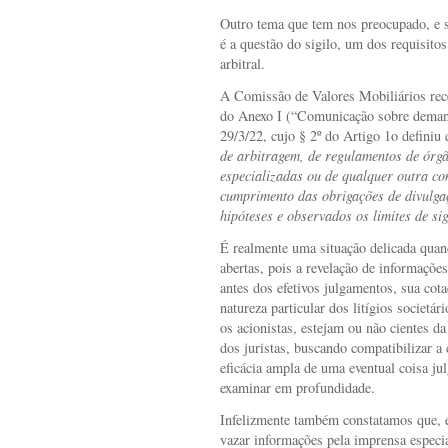
Outro tema que tem nos preocupado, e s
é a questão do sigilo, um dos requisito
arbitral.
A Comissão de Valores Mobiliários rece
do Anexo I (“Comunicação sobre demand
29/3/22, cujo § 2º do Artigo 1o definiu 
de arbitragem, de regulamentos de órgão
especializadas ou de qualquer outra c
cumprimento das obrigações de divulgaç
hipóteses e observados os limites de sig
É realmente uma situação delicada qua
abertas, pois a revelação de informações
antes dos efetivos julgamentos, sua cot
natureza particular dos litígios societá
os acionistas, estejam ou não cientes d
dos juristas, buscando compatibilizar a
eficácia ampla de uma eventual coisa ju
examinar em profundidade.
Infelizmente também constatamos que, 
vazar informações pela imprensa especia