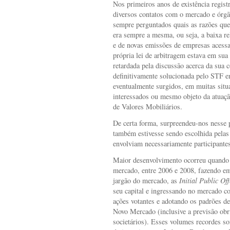
Nos primeiros anos de existência reg
diversos contatos com o mercado e órgã
sempre perguntados quais as razões que
era sempre a mesma, ou seja, a baixa r
e de novas emissões de empresas acessa
própria lei de arbitragem estava em sua f
retardada pela discussão acerca da sua c
definitivamente solucionada pelo STF e
eventualmente surgidos, em muitas situ
interessados ou mesmo objeto da atuaçã
de Valores Mobiliários.
De certa forma, surpreendeu-nos ness
também estivesse sendo escolhida pelas 
envolviam necessariamente participante
Maior desenvolvimento ocorreu quando
mercado, entre 2006 e 2008, fazendo e
jargão do mercado, as
Initial Public Off
seu capital e ingressando no mercado co
ações votantes e adotando os padrões d
Novo Mercado (inclusive a previsão obri
societários). Esses volumes recordes s