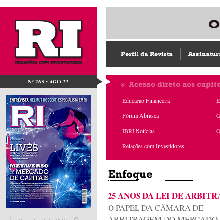
Perfil da Revista
Assinatur
Nº 263 • AGO 22
Acesso direto aos capít
Educação Financeira
E
Fórum Abrasca
G
IBRI Notícias
O
Relações com Investidores
Enfoque
25 ANOS DA LEI DE ARBIT
O PAPEL DA CÂMARA DE
ARBITRAGEM DO MERCADO