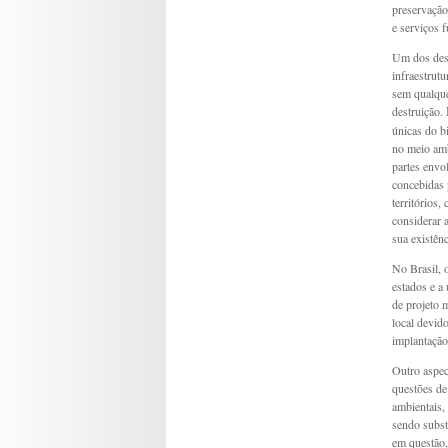
preservação
e serviços 
Um dos desa
infraestrutu
sem qualque
destruição.
únicas do b
no meio am
partes envo
concebidas 
territórios,
considerar 
sua existênc
No Brasil, 
estados e a 
de projeto 
local devid
implantação 
Outro aspec
questões de
ambientais,
sendo subst
em questão