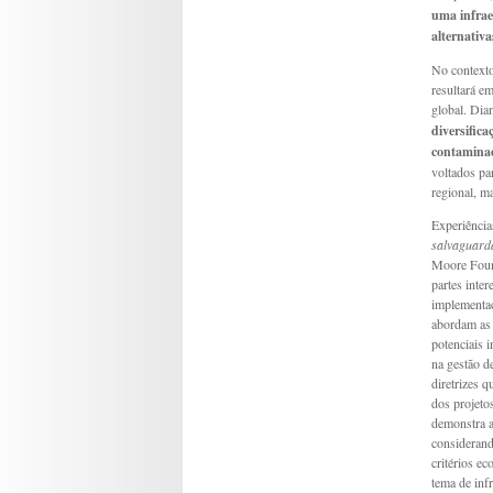
uma infrae
alternativa
No contexto
resultará e
global. Dia
diversific
contaminaç
voltados pa
regional, m
Experiência
salvaguard
Moore Found
partes inte
implementaç
abordam as 
potenciais 
na gestão d
diretrizes 
dos projeto
demonstra a
considerand
critérios ec
tema de inf