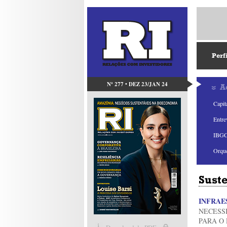
Perf
Nº 277 • DEZ 23/JAN 24
A
Capit
Entre
IBGC
Orque
Sust
INFRAE
NECESS
PARA O