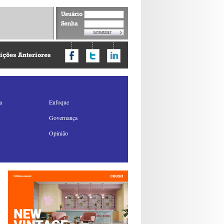
Usuário
Senha
ições Anteriores
a
Enfoque
Governança
Opinião