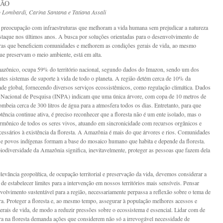
IÃO
o Lombardi, Carina Santana
e
Tatiana Assali
 preocupação com infraestruturas que melhoram a vida humana sem prejudicar a natureza
staque nos últimos anos. A busca por soluções orientadas para o desenvolvimento de
uras que beneficiem comunidades e melhorem as condições gerais de vida, ao mesmo
e preservam o meio ambiente, está em alta.
zônico, ocupa 59% do território nacional, segundo dados do Imazon, sendo um dos
ntes sistemas de suporte à vida de todo o planeta. A região detém cerca de 10% da
ade global, fornecendo diversos serviços ecossistêmicos, como regulação climática. Dados
o Nacional de Pesquisa (INPA) indicam que uma única árvore, com copa de 10 metros de
ombeia cerca de 300 litros de água para a atmosfera todos os dias. Entretanto, para que
tência continue ativa, é preciso reconhecer que a floresta não é um ente isolado, mas o
rmônico de todos os seres vivos, atuando em sincronicidade com recursos orgânicos e
cessários à existência da floresta. A Amazônia é mais do que árvores e rios. Comunidades
s e povos indígenas formam a base do mosaico humano que habita e depende da floresta.
biodiversidade da Amazônia significa, inevitavelmente, proteger as pessoas que fazem dela
levância geopolítica, de ocupação territorial e preservação da vida, devemos considerar a
de estabelecer limites para a intervenção em nossos territórios mais sensíveis. Pensar
volvimento sustentável para a região, necessariamente perpassa a reflexão sobre o tema de
ura. Proteger a floresta e, ao mesmo tempo, assegurar à população melhores acessos e
erais de vida, de modo a reduzir pressões sobre o ecossistema é essencial. Lidar com de
ura na floresta demanda ações que considerem não só a irrevogável necessidade de