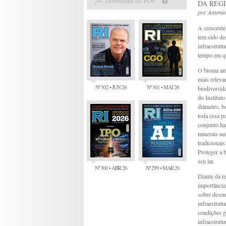
Download do PDF
DA REG
por
Antoni
A crescente
tem sido de
infraestrut
tempo em qu
O bioma ama
mais releva
Nº 302 • JUN 26
Nº 301 • MAI 26
biodiversid
do Institut
diâmetro, b
toda essa po
conjunto ha
minerais ne
tradicionai
Proteger a 
seu lar.
Nº 300 • ABR 26
Nº 299 • MAR 26
Diante da re
importância 
sobre desen
infraestrut
condições g
infraestrut