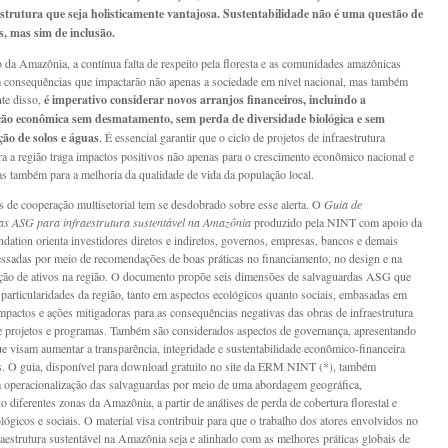
strutura que seja holisticamente vantajosa. Sustentabilidade não é uma questão de
s, mas sim de inclusão.
 da Amazônia, a contínua falta de respeito pela floresta e as comunidades amazônicas
m consequências que impactarão não apenas a sociedade em nível nacional, mas também
nte disso,
é imperativo considerar novos arranjos financeiros, incluindo a
ação econômica sem desmatamento, sem perda de diversidade biológica e sem
ão de solos e águas
. É essencial garantir que o ciclo de projetos de infraestrutura
ra a região traga impactos positivos não apenas para o crescimento econômico nacional e
as também para a melhoria da qualidade de vida da população local.
s de cooperação multisetorial tem se desdobrado sobre esse alerta. O
Guia de
as ASG para infraestrutura sustentável na Amazônia
produzido pela NINT com apoio da
ation orienta investidores diretos e indiretos, governos, empresas, bancos e demais
ressadas por meio de recomendações de boas práticas no financiamento, no design e na
ão de ativos na região. O documento propõe seis dimensões de salvaguardas ASG que
particularidades da região, tanto em aspectos ecológicos quanto sociais, embasadas em
impactos e ações mitigadoras para as consequências negativas das obras de infraestrutura
e projetos e programas. Também são considerados aspectos de governança, apresentando
que visam aumentar a transparência, integridade e sustentabilidade econômico-financeira
s. O guia, disponível para download gratuito no site da ERM NINT (*), também
 operacionalização das salvaguardas por meio de uma abordagem geográfica,
o diferentes zonas da Amazônia, a partir de análises de perda de cobertura florestal e
ológicos e sociais. O material visa contribuir para que o trabalho dos atores envolvidos no
raestrutura sustentável na Amazônia seja e alinhado com as melhores práticas globais de