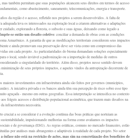
, mas também permitam que suas populações alcancem seus direitos em termos de acesso
fundamentais, como abastecimento, saneamento, telecomunicações, energia e transporte.
fios da região é o acesso, refletido nos projetos a serem desenvolvidos. A falta de
ra adequada leva os interessados na exploração local a criarem alternativas e adaptações
r cuidado, explorando a floresta, o subsolo e suas águas, deixando como legado a
Impõe-se então um desafio coletivo
: conciliar a demanda de obras com as condições
ioma Amazônico. A garantia de que as modificações territoriais considerem seus impactos
biente e ainda promovam sua preservação deve ser vista como um compromisso das
lvidas em cada projeto. As particularidades do bioma demandam soluções especialmente
para o local, sendo inviável a padronização ou a importação de medidas de outros
 considerando a singularidade do território. Além disso, projetos nesse sentido devem
a minimização de seus próprios impactos, e aqueles vindos da antropização decorrente de
ia.
os maiores investimentos em infraestrutura ainda são feitos por governos (municípios,
união). A iniciativa privada e os bancos ainda têm sua percepção de risco sobre esse tipo
muito aguçada - mesmo em outras geografias. Essa interpretação se intensifica no contexto
o aos frágeis acessos e distribuição populacional assimétrica, que trazem mais desafios na
da infraestrutura necessária.
to crucial a se considerar é a evolução contínua das boas práticas que norteiam as
 sustentabilidade, impulsionando melhorias na forma como avaliamos os impactos
 sociais e de governança (ESG). As regras estáticas, comuns no mercado financeiro, estão
ituídas por análises mais abrangentes e adaptáveis à realidade de cada projeto. No setor
,
a ênfase não está na restrição de ações, mas sim na concretização dos benefícios de