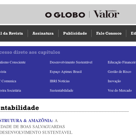
il da Revista
Assinatura
Publicidade
Fale Conosco
Ed
cesso direto aos capítulos
alismo Consciente
Desenvolvimento Sustentável
Educação Financeir
vista
Espaço Apimec Brasil
Gestão de Risco
 Comunica
IBRI Notícias
Inovação
stra Societária
Sustentabilidade
Voz do Mercado
entabilidade
STRUTURA & AMAZÔNIA:
A
IDADE DE BOAS SALVAGUARDAS
 DESENVOLVIMENTO SUSTENTÁVEL