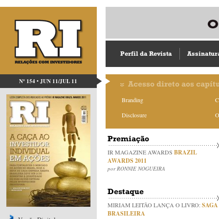
Perfil da Revista
Assinatur
Nº 154 • JUN 11/JUL 11
Acesso direto aos capít
Branding
C
Disclosure
O
Premiação
IR MAGAZINE AWARDS
BRAZIL
AWARDS 2011
por RONNIE NOGUEIRA
Destaque
MIRIAM LEITÃO LANÇA O LIVRO:
SAGA
BRASILEIRA