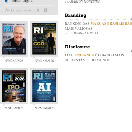
Versão Digital
por MARION MONTEIRO
Download do PDF
Branding
RANKING DAS
MARCAS BRASILEIRAS
MAIS VALIOSAS
por EDUARDO TOMIYA
Disclosure
ITAÚ UNIBANCO
É O BANCO MAIS
SUSTENTÁVEL DO MUNDO
Nº 302 • JUN 26
Nº 301 • MAI 26
Nº 300 • ABR 26
Nº 299 • MAR 26