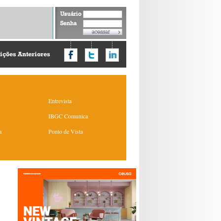
Usuário
Senha
ições Anteriores
Entrevista
IBGC Comunica
a
Ponto de Vista