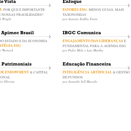
e Vista
Enfoque
:
POR QUE É IMPORTANTE
FATORES ESG:
MENOS GUIAS, MAIS
E NOSSAS FRAGILIDADES?
TAXONOMIAS
h Wright
por Antonio EmIlio Freire
 Apimec Brasil
IBGC Comunica
 DO ESTADO E DA ECONOMIA
ENGAJAMENTO DAS LIDERANÇAS
É
ATÉGIA ESG
FUNDAMENTAL PARA A AGENDA ESG
o Werneck
por Pedro Melo e Luiz Martha
 Patrimoniais
Educação Financeira
 DE ENDOWMENT
& CAPITAL
INTELIGÊNCIA ARTIFICIAL
& GESTÃO
IONAL
DE FUNDOS
re Oliveira
por Jurandir Sell Macedo