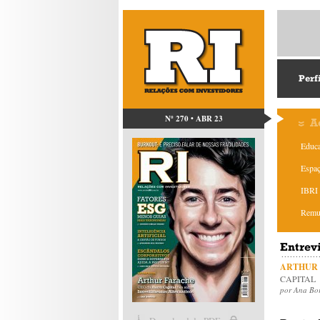
Perf
Nº 270 • ABR 23
A
Educa
Espaç
IBRI 
Remun
Entrev
ARTHUR
CAPITAL
por Ana Bo