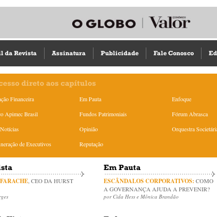
il da Revista
Assinatura
Publicidade
Fale Conosco
Ed
cesso direto aos capítulos
ção Financeira
Em Pauta
Enfoque
o Apimec Brasil
Fundos Patrimoniais
Fórum Abrasca
Notícias
Opinião
Orquestra Societári
eração de Executivos
Reputação
ista
Em Pauta
 FARACHE
, CEO DA HURST
ESCÂNDALOS CORPORATIVOS:
COMO
A GOVERNANÇA AJUDA A PREVENIR?
rges
por Cida Hess e Mônica Brandão