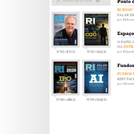
Download do PDF
Ponto d
BURNOUT
FALAR D
por Debora
Espaço
O PAPEL
NA
ESTR
por Eduard
Nº 302 • JUN 26
Nº 301 • MAI 26
Fundos
FUNDOS
REPUTAC
por Alexand
Nº 300 • ABR 26
Nº 299 • MAR 26