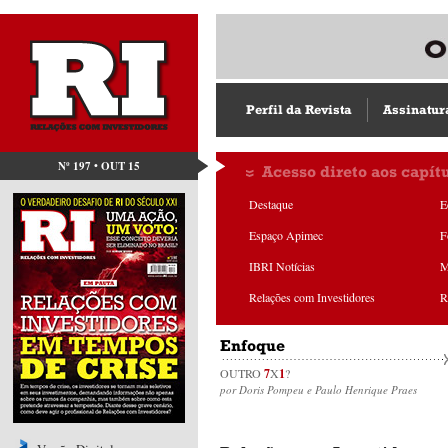
Perfil da Revista
Assinatur
Nº 197 • OUT 15
Acesso direto aos capít
Destaque
E
Espaço Apimec
F
IBRI Notícias
M
Relações com Investidores
R
Enfoque
OUTRO
7
X
1
?
por Doris Pompeu e Paulo Henrique Praes