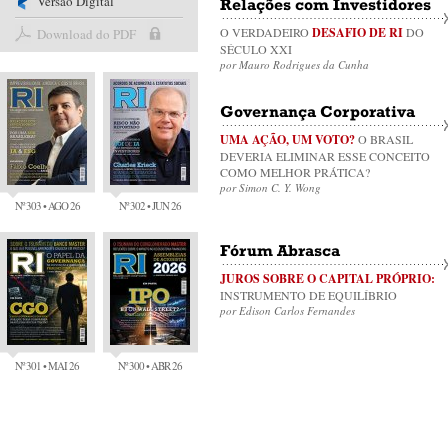
Versão Digital
Relações com Investidores
O VERDADEIRO
DESAFIO DE RI
DO
Download do PDF
SÉCULO XXI
por Mauro Rodrigues da Cunha
Governança Corporativa
UMA AÇÃO, UM VOTO?
O BRASIL
DEVERIA ELIMINAR ESSE CONCEITO
COMO MELHOR PRÁTICA?
por Simon C. Y. Wong
Nº 303 • AGO 26
Nº 302 • JUN 26
Fórum Abrasca
JUROS SOBRE O CAPITAL PRÓPRIO:
INSTRUMENTO DE EQUILÍBRIO
por Edison Carlos Fernandes
Nº 301 • MAI 26
Nº 300 • ABR 26