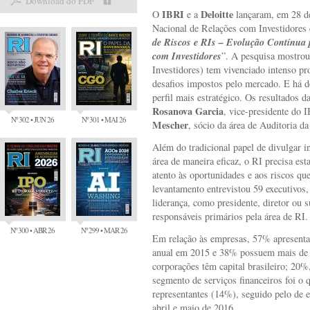
Download do PDF
IBRI
Deloitte
O
e a
lançaram, em 28 de
Nacional de Relações com Investidores 
de Riscos e RIs – Evolução Contínua 
com Investidores
”. A pesquisa mostrou
Investidores) tem vivenciado intenso pr
desafios impostos pelo mercado. E há 
perfil mais estratégico. Os resultados 
Rosanova Garcia
, vice-presidente do 
Nº 302 • JUN 26
Nº 301 • MAI 26
Mescher
, sócio da área de Auditoria da
Além do tradicional papel de divulgar i
área de maneira eficaz, o RI precisa est
atento às oportunidades e aos riscos qu
levantamento entrevistou 59 executivo
liderança, como presidente, diretor ou 
responsáveis primários pela área de RI.
Nº 300 • ABR 26
Nº 299 • MAR 26
Em relação às empresas, 57% apresenta
anual em 2015 e 38% possuem mais de 
corporações têm capital brasileiro; 20%
segmento de serviços financeiros foi o 
representantes (14%), seguido pelo de 
abril e maio de 2016.