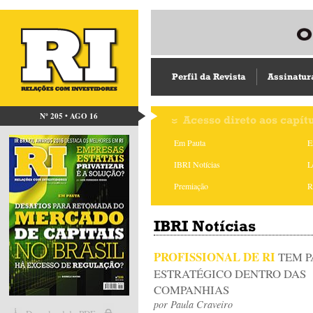
Perfil da Revista
Assinatur
Nº 205 • AGO 16
Acesso direto aos capít
Em Pauta
E
IBRI Notícias
L
Premiação
R
IBRI Notícias
PROFISSIONAL DE RI
TEM P
ESTRATÉGICO DENTRO DAS
COMPANHIAS
por
Paula Craveiro