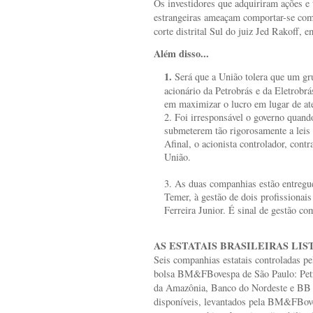
Os investidores que adquiriram ações e 
estrangeiras ameaçam comportar-se com
corte distrital Sul do juiz Jed Rakoff, 
Além disso...
1.
Será que a União tolera que um gr
acionário da Petrobrás e da Eletrobrá
em maximizar o lucro em lugar de ate
2. Foi irresponsável o governo quand
submeterem tão rigorosamente a leis 
Afinal, o acionista controlador, contr
União.
3. As duas companhias estão entregue
Temer, à gestão de dois profissionai
Ferreira Junior. É sinal de gestão co
AS ESTATAIS BRASILEIRAS LI
Seis companhias estatais controladas pe
bolsa BM&FBovespa de São Paulo: Petr
da Amazônia, Banco do Nordeste e BB 
disponíveis, levantados pela BM&FBoves