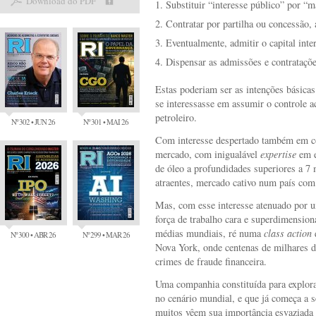
Download do PDF
Substituir “interesse público” por “m
Contratar por partilha ou concessão, 
Eventualmente, admitir o capital inte
Dispensar as admissões e contratações
Estas poderiam ser as intenções básica
se interessasse em assumir o controle a
petroleiro.
Nº 302 • JUN 26
Nº 301 • MAI 26
Com interesse despertado também em co
mercado, com inigualável
expertise
em e
de óleo a profundidades superiores a 7 
atraentes, mercado cativo num país com
Mas, com esse interesse atenuado por u
força de trabalho cara e superdimension
médias mundiais, ré numa
class action
q
Nº 300 • ABR 26
Nº 299 • MAR 26
Nova York, onde centenas de milhares d
crimes de fraude financeira.
Uma companhia constituída para explor
no cenário mundial, e que já começa a s
muitos vêem sua importância esvaziada