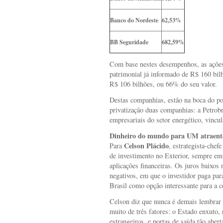
Banco do Nordeste
62,53%
BB Seguridade
682,59%
Com base nestes desempenhos, as ações
patrimonial já informado de R$ 160 bil
R$ 106 bilhões, ou 66% do seu valor.
Destas companhias, estão na boca do p
privatização duas companhias: a Petrobr
empresariais do setor energético, vincu
Dinheiro do mundo para UM atraente
Celson Plácido
Para
, estrategista-chef
de investimento no Exterior, sempre em 
aplicações financeiras. Os juros baixos 
negativos, em que o investidor paga par
Brasil como opção interessante para a c
Celson diz que nunca é demais lembrar 
muito de três fatores: o Estado enxuto, 
estrangeiros, e portas de saída tão abe