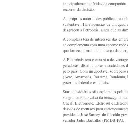
antecipadamente dívidas da companhia. 
recorrer da decisão.
As próprias autoridades públicas reconh
sustentável. Há evidências de um quadr
desgraçou a Petrobrás, ainda que as dim
A complexa teia de interesses das empres
se complementa com uma enorme rede de
que fornecem mais de um terço da energ
A Eletrobrás tem contra si a desvantag
geradoras, distribuidoras e sociedades 
pelo país. Com insuportável sobrepeso 
(Acre, Amazonas, Roraima, Rondônia, P
governos federal e estaduais.
Suas subsidiárias são exploradas politi
sangramento do caixa da
holding
, ainda
Chesf, Eletronorte, Eletrosul e Eletronu
desvios de recursos para enriqueciment
presidente José Sarney, do falecido go
senador Jader Barbalho (PMDB-PA).