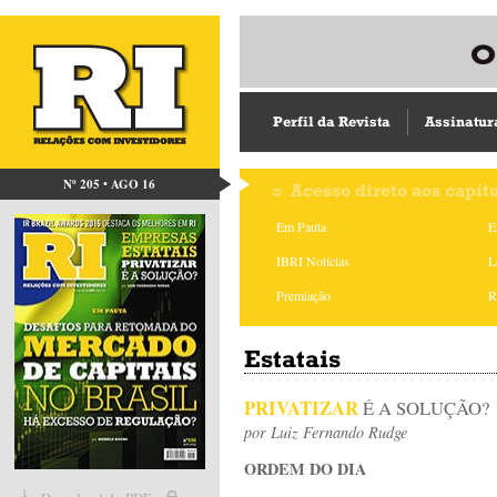
Perfil da Revista
Assinatur
Nº 205 • AGO 16
Acesso direto aos capít
Em Pauta
E
IBRI Notícias
L
Premiação
R
Estatais
PRIVATIZAR
É A SOLUÇÃO?
por
Luiz Fernando Rudge
ORDEM DO DIA