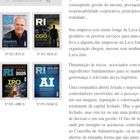
Download do PDF
conseqüente gestão da mesma, prestação
responsabilidade corporativa, princípio
realidade...
Sua empresa está muito longe da Lava-
produtos ou prestou serviços para uma e
leva a alguma das empresas na Lava Jat
organização chegou, mesmo sem nenhum
Nº 302 • JUN 26
Nº 301 • MAI 26
Lava-Jato.
Diminuição de riscos, associados com m
ingredientes fundamentais para se mante
governança é relevante nessa trajetória.
Uma companhia aberta listada e negocia
controladores envolvidos até o pescoço
em sua imagem, reputação e valorização
Nº 300 • ABR 26
Nº 299 • MAR 26
totalmente de capital fechado. Mas a que
fechado, mas sim ter ou não uma prátic
de decisão e em sua gestão. O fato de te
onde por exemplo os acionistas control
ao Conselho de Administração, ou as in
abertas de tamanha forma que não pair