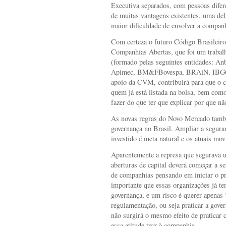
Executiva separados, com pessoas difer
de muitas vantagens existentes, uma del
maior dificuldade de envolver a compa
Com certeza o futuro Código Brasileiro
Companhias Abertas, que foi um trabalh
(formado pelas seguintes entidades: A
Apimec, BM&FBovespa, BRAiN, IBGC, 
apoio da CVM, contribuirá para que o c
quem já está listada na bolsa, bem como
fazer do que ter que explicar por que nã
As novas regras do Novo Mercado també
governança no Brasil. Ampliar a seguran
investido é meta natural e os atuais mo
Aparentemente a represa que segurava 
aberturas de capital deverá começar a se
de companhias pensando em iniciar o pr
importante que essas organizações já t
governança, e um risco é querer apenas 
regulamentação, ou seja praticar a gov
não surgirá o mesmo efeito de praticar 
essa atitude traz à companhia.