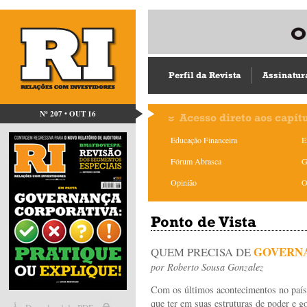
Perfil da Revista
Assinatur
Nº 207 • OUT 16
Acesso direto aos capít
Educação Financeira
E
Fórum Abrasca
G
Opinião
O
Ponto de Vista
GOVERN
QUEM PRECISA DE
por
Roberto Sousa Gonzalez
Com os últimos acontecimentos no país,
que ter em suas estruturas de poder e go