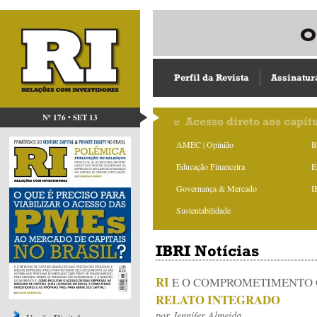
Perfil da Revista
Assinatur
Nº 176 • SET 13
Acesso direto aos capít
AMEC | Opinião
B
Educação Financeira
E
Governança & Mercado
I
Sustentabilidade
IBRI Notícias
RI
E O COMPROMETIMENTO
RELATO INTEGRADO
por
Jennifer Almeida