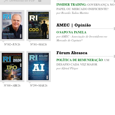
Download do PDF
INSIDER TRADING:
GOVERNANÇA NO
PAPEL OU MERCADO INEFICIENTE?
por Ricardo Tadeu Martins
AMEC | Opinião
O SAPO NA PANELA
por AMEC - Associação de Investidores no
Mercado de Capitais*
Nº 302 • JUN 26
Nº 301 • MAI 26
Fórum Abrasca
POLÍTICA DE REMUNERAÇÃO
: UM
DESAFIO CADA VEZ MAIOR
por Alfried Plöger
Nº 300 • ABR 26
Nº 299 • MAR 26