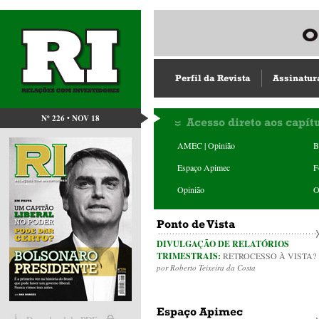
Perfil da Revista
Assinatur
Nº 226 • NOV 18
Acesso direto aos capít
AMEC | Opinião
B
Espaço Apimec
F
Opinião
O
Ponto de Vista
DIVULGAÇÃO DE RELATÓRIOS
TRIMESTRAIS:
RETROCESSO À VISTA?
por Roberto Teixeira da Costa
Espaço Apimec