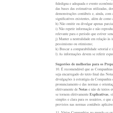
fidedigna e adequada o evento econômic
das bases das estimativas utilizadas, d
demonstrações contábeis e, ainda, com a
significativos existentes, além de como
h) Não omitir ou divulgar apenas parcia
i) Não repetir informação e não reprodu
relevante para o período que estiver se
j) Manter a neutralidade em relação às 
pessimismo ou otimismo;
k) Buscar a comparabilidade setorial e i
l) As informações devem se referir esp
Sugestões de melhorias para os Prep
10. É recomendável que as Companhias
seja encarregado do texto final das Not
divulgações à estratégia da Companhia 
pronunciamento e das normas e orientaçõe
Notas
efetivamente de
e não de textos 
Explicativas
se tornem efetivamente
, s
simples e clara para os usuários, e que
previstos nas normas contábeis aplicáve
11. Várias Companhias no mundo se org