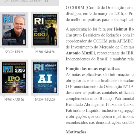
Download do PDF
O CODIM (Comitê de Orientação para 
divulgou, em 9 de março de 2016, o Pro
de melhores práticas para notas explicat
Helmut Bo
A apresentação foi feita por
(Instituto Brasileiro de Relações com I
coordenador do CODIM pela APIMEC (A
de Investimento do Mercado de Capitais
Nº 302 • JUN 26
Nº 301 • MAI 26
Antonio Muzilli
, representante do IB
Independentes do Brasil) e também rela
Função das notas explicativas
As notas explicativas são informações 
obrigatórias e têm a finalidade de escla
O Pronunciamento de Orientação Nº 19 r
descrever as práticas contábeis utilizad
complementares ao Balanço Patrimonial
Nº 300 • ABR 26
Nº 299 • MAR 26
Resultado Abrangente, Fluxos de Caixa
Patrimônio Líquido, inclusive segregaçõ
e obrigações que compõem o patrimônio
reconhecidos nas demonstrações contábe
Motivações