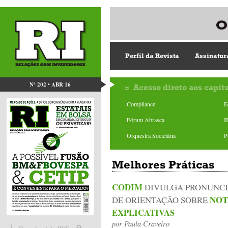
Perfil da Revista
Assinatur
Nº 202 • ABR 16
Acesso direto aos capít
Compliance
E
Fórum Abrasca
I
Orquestra Societária
P
Melhores Práticas
CODIM
DIVULGA PRONUNC
NOT
DE ORIENTAÇÃO SOBRE
EXPLICATIVAS
por
Paula Craveiro