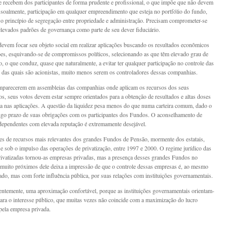
e recebem dos participantes de forma prudente e profissional, o que impõe que não devem
ssoalmente, participação em qualquer empreendimento que esteja no portfólio do fundo,
 o princípio de segregação entre propriedade e administração. Precisam comprometer-se
levados padrões de governança como parte de seu dever fiduciário.
evem focar seu objeto social em realizar aplicações buscando os resultados econômicos
ões, esquivando-se de compromissos políticos, selecionando as que têm elevado grau de
o, o que conduz, quase que naturalmente, a evitar ter qualquer participação no controle das
das quais são acionistas, muito menos serem os controladores dessas companhias.
parecerem em assembleias das companhias onde aplicam os recursos dos seus
os, seus votos devem estar sempre orientados para a obtenção de resultados e altas doses
a nas aplicações. A questão da liquidez pesa menos do que numa carteira comum, dado o
ongo prazo de suas obrigações com os participantes dos Fundos. O aconselhamento de
ependentes com elevada reputação é extremamente desejável.
es de recursos mais relevantes dos grandes Fundos de Pensão, mormente dos estatais,
se sob o impulso das operações de privatização, entre 1997 e 2000. O regime jurídico das
ivatizadas tornou-as empresas privadas, mas a presença desses grandes Fundos no
 muito próximos dele deixa a impressão de que o controle dessas empresas é, ao mesmo
ado, mas com forte influência pública, por suas relações com instituições governamentais.
entemente, uma aproximação confortável, porque as instituições governamentais orientam-
ara o interesse público, que muitas vezes não coincide com a maximização do lucro
pela empresa privada.