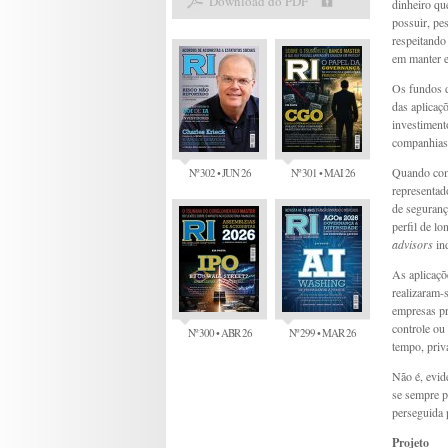
Download do PDF
dinheiro qu
possuir, pe
respeitando
em manter e
Os fundos d
das aplicaç
investiment
companhias 
Quando com
Nº 302 • JUN 26
Nº 301 • MAI 26
representad
de seguranç
perfil de l
advisors
ind
As aplicaçõ
realizaram-
empresas pr
controle ou
Nº 300 • ABR 26
Nº 299 • MAR 26
tempo, priv
Não é, evid
se sempre p
perseguida 
Projeto