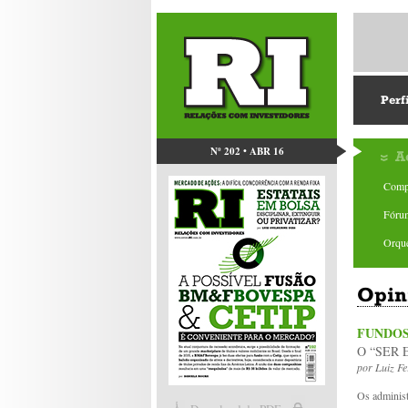
Perf
Nº 202 • ABR 16
A
Comp
Fóru
Orque
Opin
FUNDOS
O “SER 
por
Luiz F
Os administ