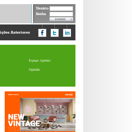
Usuário
Senha
ições Anteriores
Espaço Apimec
Opinião