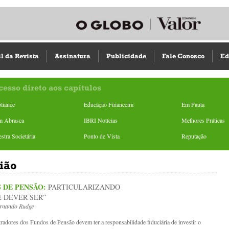
il da Revista
Assinatura
Publicidade
Fale Conosco
Ed
cesso direto aos capítulos
liance
Educação Financeira
Em Pauta
m Abrasca
IBRI Notícias
Melhores Práticas
stra Societária
Ponto de Vista
Reputação
ião
 DE PENSÃO:
PARTICULARIZANDO
E DEVER SER”
ernando Rudge
radores dos Fundos de Pensão devem ter a responsabilidade fiduciária de investir o