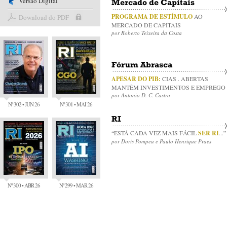
Versão Digital
Mercado de Capitais
PROGRAMA DE ESTÍMULO
AO
Download do PDF
MERCADO DE CAPITAIS
por Roberto Teixeira da Costa
Fórum Abrasca
APESAR DO PIB:
CIAS . ABERTAS
MANTÊM INVESTIMENTOS E EMPREGO
por Antonio D. C. Castro
Nº 302 • JUN 26
Nº 301 • MAI 26
RI
“ESTÁ CADA VEZ MAIS FÁCIL
SER RI
...”
por Doris Pompeu e Paulo Henrique Praes
Nº 300 • ABR 26
Nº 299 • MAR 26