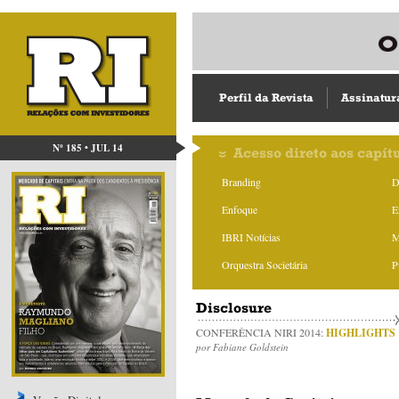
Perfil da Revista
Assinatur
Nº 185 • JUL 14
Acesso direto aos capít
Branding
D
Enfoque
E
IBRI Notícias
M
Orquestra Societária
P
Disclosure
CONFERÊNCIA NIRI 2014:
HIGHLIGHTS
por Fabiane Goldstein