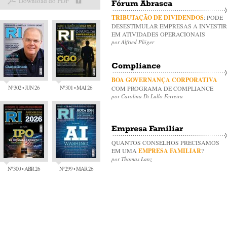
Download do PDF
Fórum Abrasca
TRIBUTAÇÃO DE DIVIDENDOS
: PODE
DESESTIMULAR EMPRESAS A INVESTIR
EM ATIVIDADES OPERACIONAIS
por Alfried Plöger
Compliance
BOA GOVERNANÇA CORPORATIVA
Nº 302 • JUN 26
Nº 301 • MAI 26
COM PROGRAMA DE COMPLIANCE
por Carolina Di Lullo Ferreira
Empresa Familiar
QUANTOS CONSELHOS PRECISAMOS
EM UMA
EMPRESA FAMILIAR
?
por Thomas Lanz
Nº 300 • ABR 26
Nº 299 • MAR 26