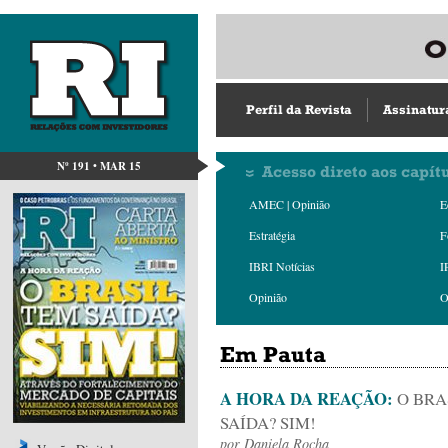
Perfil da Revista
Assinatur
Nº 191 • MAR 15
Acesso direto aos capít
AMEC | Opinião
E
Estratégia
F
IBRI Notícias
I
Opinião
O
Em Pauta
A HORA DA REAÇÃO:
O BRA
SAÍDA? SIM!
por
Daniela Rocha