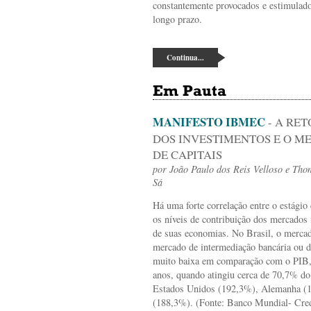
constantemente provocados e estimulad
longo prazo.
Continua...
Em Pauta
MANIFESTO IBMEC
- A RE
DOS INVESTIMENTOS E O M
DE CAPITAIS
por
João Paulo dos Reis Velloso
e
Thom
Sá
Há uma forte correlação entre o estági
os níveis de contribuição dos mercados 
de suas economias. No Brasil, o mercado
mercado de intermediação bancária ou de
muito baixa em comparação com o PIB, 
anos, quando atingiu cerca de 70,7% d
Estados Unidos (192,3%), Alemanha (
(188,3%). (Fonte: Banco Mundial- Cred