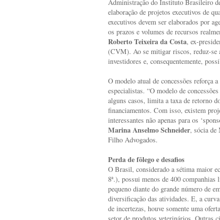
Administração do Instituto Brasileiro 
elaboração de projetos executivos de q
executivos devem ser elaborados por ag
os prazos e volumes de recursos realmen
Roberto Teixeira da Costa
, ex-presid
(CVM). Ao se mitigar riscos, reduz-se a
investidores e, consequentemente, possib
O modelo atual de concessões reforça a
especialistas. “O modelo de concessões a
alguns casos, limita a taxa de retorno d
financiamentos. Com isso, existem proj
interessantes não apenas para os ‘spons
Marina Anselmo Schneider
, sócia de
Filho Advogados.
Perda de fôlego e desafios
O Brasil, considerado a sétima maior e
8ª.), possui menos de 400 companhias 
pequeno diante do grande número de emp
diversificação das atividades. E, a cur
de incertezas, houve somente uma oferta
setor de produtos veterinários. Outras