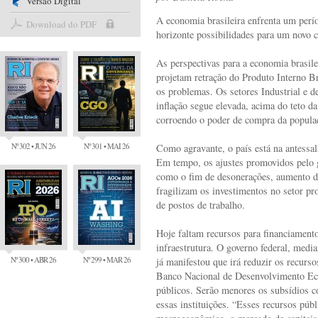
Versão Digital
A economia brasileira enfrenta um perí
Download do PDF
horizonte possibilidades para um novo c
As perspectivas para a economia brasil
projetam retração do Produto Interno B
os problemas. Os setores Industrial e 
inflação segue elevada, acima do teto d
corroendo o poder de compra da popula
Nº 302 • JUN 26
Nº 301 • MAI 26
Como agravante, o país está na antessal
Em tempo, os ajustes promovidos pelo g
como o fim de desonerações, aumento da 
fragilizam os investimentos no setor pr
de postos de trabalho.
Hoje faltam recursos para financiamento
infraestrutura. O governo federal, medi
Nº 300 • ABR 26
Nº 299 • MAR 26
já manifestou que irá reduzir os recurs
Banco Nacional de Desenvolvimento E
públicos. Serão menores os subsídios co
essas instituições. “Esses recursos públ