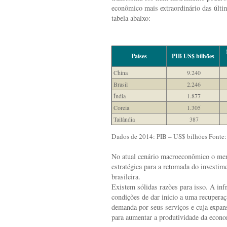
econômico mais extraordinário das últi
tabela abaixo:
Países
PIB US$ bilhões
China
9.240
Brasil
2.246
Índia
1.877
Coreia
1.305
Tailândia
387
Dados de 2014: PIB – US$ bilhões Fonte
No atual cenário macroeconômico o merc
estratégica para a retomada do investi
brasileira.
Existem sólidas razões para isso. A inf
condições de dar início a uma recuperaç
demanda por seus serviços e cuja expan
para aumentar a produtividade da econo