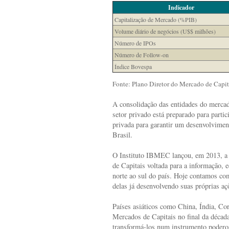
Indicador
Capitalização de Mercado (%PIB)
Volume diário de negócios (U$$ milhões)
Número de IPOs
Número de Follow-on
Índice Bovespa
Fonte: Plano Diretor do Mercado de Capit
A consolidação das entidades do mercad
setor privado está preparado para partic
privada para garantir um desenvolvimen
Brasil.
O Instituto IBMEC lançou, em 2013, a 
de Capitais voltada para a informação, 
norte ao sul do país. Hoje contamos com
delas já desenvolvendo suas próprias aç
Países asiáticos como China, Índia, Cor
Mercados de Capitais no final da décad
transformá-los num instrumento podero