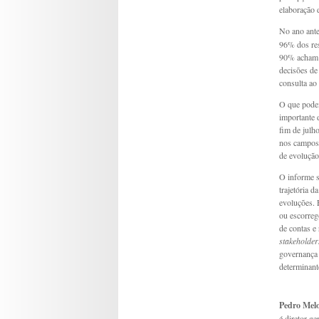
elaboração
No ano ante
96% dos res
90% acham 
decisões de
consulta ao
O que podem
importante 
fim de julh
nos campos 
de evolução
O informe s
trajetória 
evoluções. 
ou escorreg
de contas e
stakeholder
governança 
determinant
Pedro Mel
é diretor g