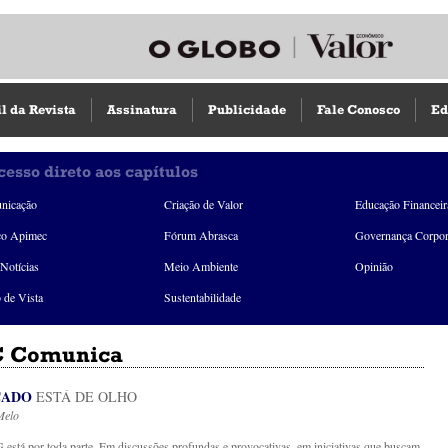
il da Revista
Assinatura
Publicidade
Fale Conosco
Ed
cesso direto aos capítulos
nicação
Criação de Valor
Educação Financeir
ço Apimec
Fórum Abrasca
Governança Corpor
Notícias
Meio Ambiente
Opinião
 de Vista
Sustentabilidade
 Comunica
CADO
ESTÁ DE OLHO
Melo
 está por toda parte. Em discussões profundas e provocativas, em iniciativas que buscam