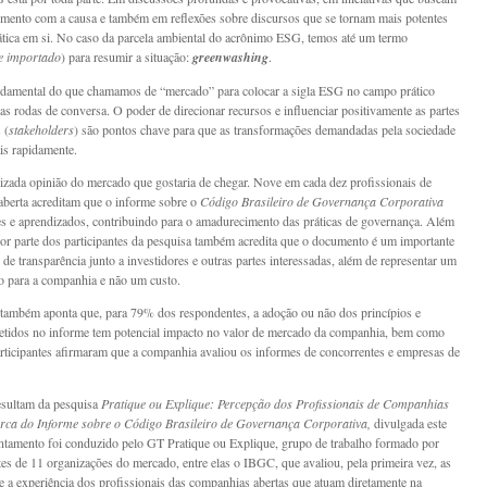
ento com a causa e também em reflexões sobre discursos que se tornam mais potentes
ática em si. No caso da parcela ambiental do acrônimo ESG, temos até um termo
e importado
) para resumir a situação:
greenwashing
.
damental do que chamamos de “mercado” para colocar a sigla ESG no campo prático
nas rodas de conversa. O poder de direcionar recursos e influenciar positivamente as partes
 (
stakeholders
) são pontos chave para que as transformações demandadas pela sociedade
s rapidamente.
rizada opinião do mercado que gostaria de chegar. Nove em cada dez profissionais de
berta acreditam que o informe sobre o
Código Brasileiro de Governança Corporativa
ões e aprendizados, contribuindo para o amadurecimento das práticas de governança. Além
ior parte dos participantes da pesquisa também acredita que o documento é um importante
de transparência junto a investidores e outras partes interessadas, além de representar um
o para a companhia e não um custo.
também aponta que, para 79% dos respondentes, a adoção ou não dos princípios e
fletidos no informe tem potencial impacto no valor de mercado da companhia, bem como
ticipantes afirmaram que a companhia avaliou os informes de concorrentes e empresas de
esultam da pesquisa
Pratique ou Explique: Percepção dos Profissionais de Companhias
erca do Informe sobre o Código Brasileiro de Governança Corporativa,
divulgada este
ntamento foi conduzido pelo GT Pratique ou Explique, grupo de trabalho formado por
tes de 11 organizações do mercado, entre elas o IBGC, que avaliou, pela primeira vez, as
e a experiência dos profissionais das companhias abertas que atuam diretamente na