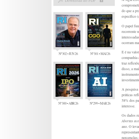
Download do PDF
comprometim
do que a pr
específico (
O papel fun
recorrente 
interessadas
ocorram mai
E é na valo
Nº 302 • JUN 26
Nº 301 • MAI 26
companhia a
traz reflex
disso, a ma
instrumento 
investiment
A pesquisa 
práticas re
58% dos par
Nº 300 • ABR 26
Nº 299 • MAR 26
interesse.
Os dados r
Abertas ac
ano. O leva
representan
percepções 