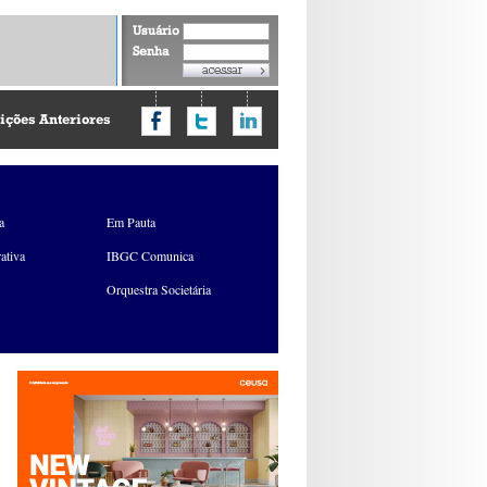
Usuário
Senha
ições Anteriores
a
Em Pauta
ativa
IBGC Comunica
Orquestra Societária