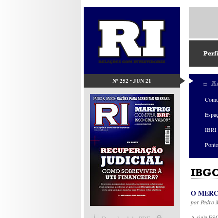
Perf
Nº 252 • JUN 21
A
Comu
Espa
IBRI 
Ponto
IBGC
O MER
por
Pedro 
A sigla ESG