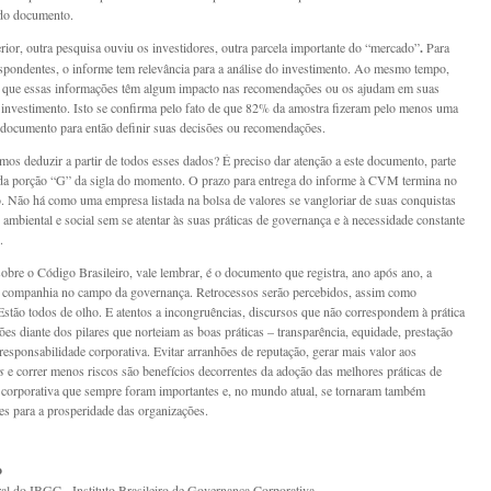
 do documento.
rior, outra pesquisa ouviu os investidores, outra parcela importante do “mercado”
.
Para
pondentes, o informe tem relevância para a análise do investimento. Ao mesmo tempo,
que essas informações têm algum impacto nas recomendações ou os ajudam em suas
 investimento. Isto se confirma pelo fato de que 82% da amostra fizeram pelo menos uma
 documento para então definir suas decisões ou recomendações.
os deduzir a partir de todos esses dados? É preciso dar atenção a este documento, parte
da porção “G” da sigla do momento. O prazo para entrega do informe à CVM termina no
o. Não há como uma empresa listada na bolsa de valores se vangloriar de suas conquistas
ambiental e social sem se atentar às suas práticas de governança e à necessidade constante
.
obre o Código Brasileiro, vale lembrar, é o documento que registra, ano após ano, a
da companhia no campo da governança. Retrocessos serão percebidos, assim como
Estão todos de olho. E atentos a incongruências, discursos que não correspondem à prática
ões diante dos pilares que norteiam as boas práticas – transparência, equidade, prestação
 responsabilidade corporativa. Evitar arranhões de reputação, gerar mais valor aos
s
e correr menos riscos são benefícios decorrentes da adoção das melhores práticas de
corporativa que sempre foram importantes e, no mundo atual, se tornaram também
es para a prosperidade das organizações.
o
eral do IBGC - Instituto Brasileiro de Governança Corporativa.