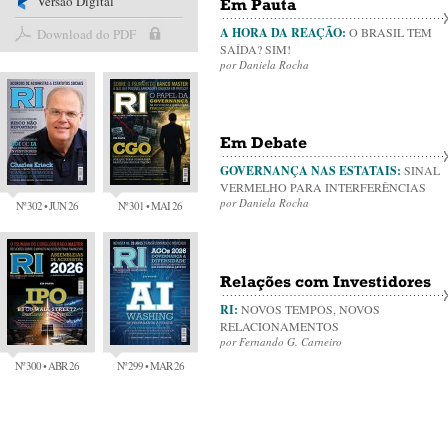
Versão Digital
Em Pauta
A HORA DA REAÇÃO:
O BRASIL TEM
Download do PDF
SAÍDA? SIM!
por Daniela Rocha
Em Debate
GOVERNANÇA NAS ESTATAIS:
SINAL
VERMELHO PARA INTERFERÊNCIAS
por Daniela Rocha
Nº 302 • JUN 26
Nº 301 • MAI 26
Relações com Investidores
RI:
NOVOS TEMPOS, NOVOS
RELACIONAMENTOS
por Fernando G. Carneiro
Nº 300 • ABR 26
Nº 299 • MAR 26