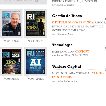
Download do PDF
DIRETOR EDITORIAL, REVISTA RI
por Sonia Consiglio
Gestão de Risco
O FUTURO DA GOVERNANÇA:
RISCOS,
INTEGRIDADE E VIESES NA PAUTA DE
GOVERNOS E EMPRESAS
por Claudinei Elias
Nº 302 • JUN 26
Nº 301 • MAI 26
Tecnologia
BATE-PAPO COM
CHATGPT
por Steven Wade, IR MAGAZINE
Venture Capital
MOMENTO PARA VOLTAR A
INVESTIR
EM STARTUPS
Nº 300 • ABR 26
Nº 299 • MAR 26
por Gabriel Sidi Vieira