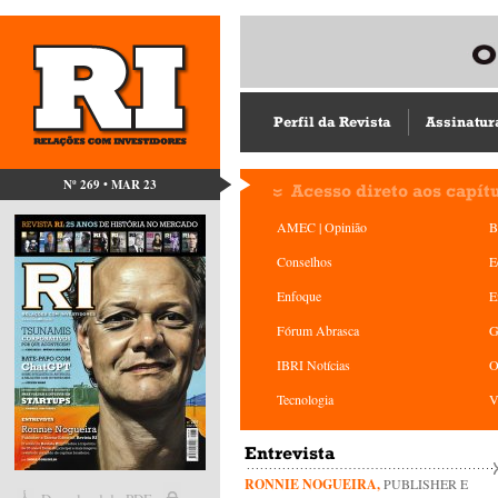
Perfil da Revista
Assinatur
Nº 269 • MAR 23
Acesso direto aos capít
AMEC | Opinião
B
Conselhos
E
Enfoque
E
Fórum Abrasca
G
IBRI Notícias
O
Tecnologia
V
Entrevista
RONNIE NOGUEIRA,
PUBLISHER E