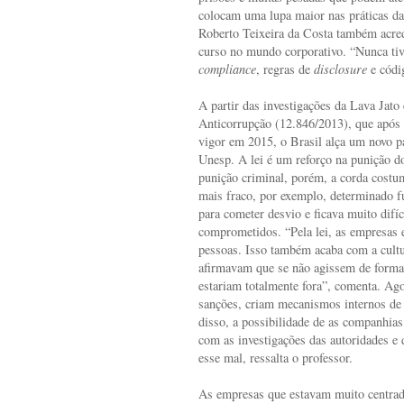
colocam uma lupa maior nas práticas da
Roberto Teixeira da Costa também acre
curso no mundo corporativo. “Nunca ti
compliance
, regras de
disclosure
e códig
A partir das investigações da Lava Jato
Anticorrupção (12.846/2013), que após
vigor em 2015, o Brasil alça um novo p
Unesp. A lei é um reforço na punição do
punição criminal, porém, a corda costu
mais fraco, por exemplo, determinado f
para cometer desvio e ficava muito difíc
comprometidos. “Pela lei, as empresas 
pessoas. Isso também acaba com a cultu
afirmavam que se não agissem de forma il
estariam totalmente fora”, comenta. Ag
sanções, criam mecanismos internos de 
disso, a possibilidade de as companhia
com as investigações das autoridades e
esse mal, ressalta o professor.
As empresas que estavam muito centrada