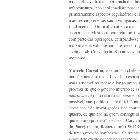
modo, ele avalia que a retomada dos in
infraestrutura, não será imediata porque
primeiramente aspectos regulatórios e i
maiores empreiteiras são investigadas, 
fundamentais. Outra alternativa é que 
economista. Mesmo as empreiteiras inve
com parte das operações, extirpando-se
indivíduos envolvidos em atos de corrup
sócio da 4E Consultoria. São arestas q
momento.
Marcelo Carvalho
, economista-chefe 
também acredita que a Lava Jato está c
mais saudável no médio e longo prazo.
provável de que o governo interino se e
impeachment
ou o retorno da presidente
possível, mas politicamente difícil”, af
esvaziada. “As investigações irão conti
quadro, de que não há quem conseguirá 
que é muito positivo”, destacou Carvalho
do Planejamento, Romero Jucá (PMDB-
de uma gravação bombástica. Se tratava
sugeriu ao ex-presidente da Transpetr