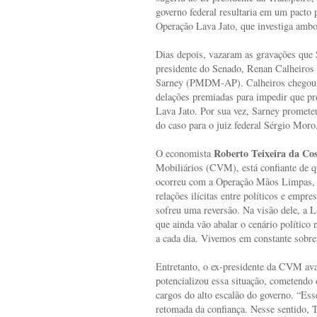
governo federal resultaria em um pacto p
Operação Lava Jato, que investiga ambo
Dias depois, vazaram as gravações que
presidente do Senado, Renan Calheiro
Sarney (PMDM-AP). Calheiros chegou a d
delações premiadas para impedir que pr
Lava Jato. Por sua vez, Sarney promete
do caso para o juiz federal Sérgio Moro
Roberto Teixeira da Co
O economista
Mobiliários (CVM), está confiante de q
ocorreu com a Operação Mãos Limpas, q
relações ilícitas entre políticos e empre
sofreu uma reversão. Na visão dele, a 
que ainda vão abalar o cenário político
a cada dia. Vivemos em constante sobres
Entretanto, o ex-presidente da CVM ava
potencializou essa situação, cometendo
cargos do alto escalão do governo. “Ess
retomada da confiança. Nesse sentido, T