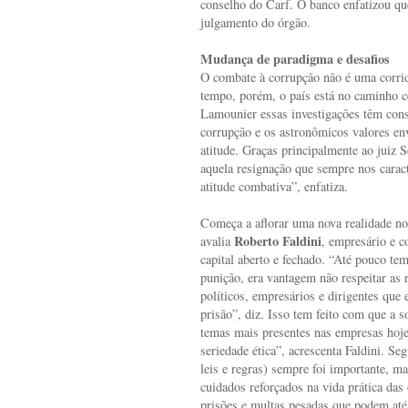
conselho do Carf. O banco enfatizou que
julgamento do órgão.
Mudança de paradigma e desafios
O combate à corrupção não é uma corri
tempo, porém, o país está no caminho ce
Lamounier essas investigações têm con
corrupção e os astronômicos valores e
atitude. Graças principalmente ao juiz
aquela resignação que sempre nos carac
atitude combativa”, enfatiza.
Começa a aflorar uma nova realidade no
Roberto Faldini
avalia
, empresário e c
capital aberto e fechado. “Até pouco t
punição, era vantagem não respeitar a
políticos, empresários e dirigentes que
prisão”, diz. Isso tem feito com que a 
temas mais presentes nas empresas hoje
seriedade ética”, acrescenta Faldini. Se
leis e regras) sempre foi importante, 
cuidados reforçados na vida prática das
prisões e multas pesadas que podem até 