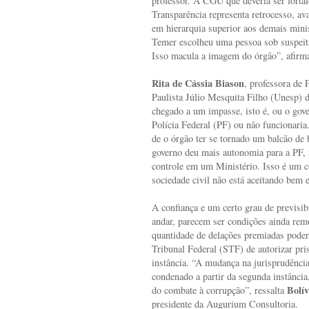
professor. A CGU que deveria ser fortale
Transparência representa retrocesso, ava
em hierarquia superior aos demais min
Temer escolheu uma pessoa sob suspeita
Isso macula a imagem do órgão”, afirma
Rita de Cássia Biason
, professora de 
Paulista Júlio Mesquita Filho (Unesp) 
chegado a um impasse, isto é, ou o go
Polícia Federal (PF) ou não funcionaria
de o órgão ter se tornado um balcão de
governo deu mais autonomia para a PF, m
controle em um Ministério. Isso é um co
sociedade civil não está aceitando bem e
A confiança e um certo grau de previsi
andar, parecem ser condições ainda remo
quantidade de delações premiadas poder
Tribunal Federal (STF) de autorizar pri
instância. “A mudança na jurisprudência
condenado a partir da segunda instância
Bolí
do combate à corrupção”, ressalta
presidente da Augurium Consultoria.