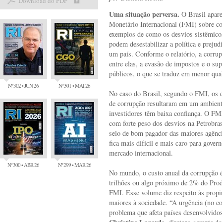
Download do PDF
Uma situação perversa.
O Brasil apar
Monetário Internacional (FMI) sobre c
exemplos de como os desvios sistêmicos
podem desestabilizar a política e prejud
um país. Conforme o relatório, a corru
entre elas, a evasão de impostos e o su
públicos, o que se traduz em menor qua
Nº 302 • JUN 26
Nº 301 • MAI 26
No caso do Brasil, segundo o FMI, os 
de corrupção resultaram em um ambient
investidores têm baixa confiança. O FM
com forte peso dos desvios na Petrobras
selo de bom pagador das maiores agência
fica mais difícil e mais caro para gove
mercado internacional.
Nº 300 • ABR 26
Nº 299 • MAR 26
No mundo, o custo anual da corrupção é
trilhões ou algo próximo de 2% do Prod
FMI. Esse volume diz respeito às propi
maiores à sociedade. “A urgência (no c
problema que afeta países desenvolvido