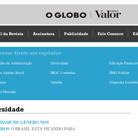
il da Revista
Assinatura
Publicidade
Fale Conosco
Ed
cesso direto aos capítulos
lho de Administração
Diversidade
Educação Financeir
o Apimec Brasil
IBGC Comunica
IBRI Notícias
ança
Opinião
Orquestra Societári
do Mercado
rsidade
IDADE DE GÊNERO NOS
LHOS
O BRASIL ESTÁ FICANDO PARA