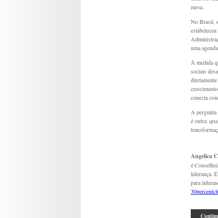
mesa.
No Brasil, 
estabeleceu
Administraç
uma agenda 
À medida qu
sociais des
diretamente 
crescimento
conecta con
A pergunta c
é outra: qu
transforma
Angelica C
é Conselhei
liderança. 
para lidera
30percentcl
Continu