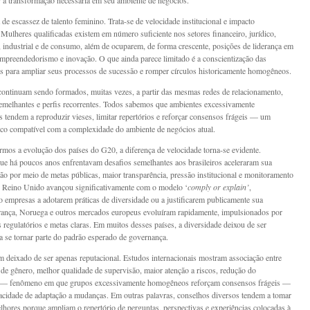
ar a transformação necessária em seu ambiente de negócios.
 de escassez de talento feminino. Trata-se de velocidade institucional e impacto
Mulheres qualificadas existem em número suficiente nos setores financeiro, jurídico,
, industrial e de consumo, além de ocuparem, de forma crescente, posições de liderança em
mpreendedorismo e inovação. O que ainda parece limitado é a conscientização das
s para ampliar seus processos de sucessão e romper círculos historicamente homogêneos.
ontinuam sendo formados, muitas vezes, a partir das mesmas redes de relacionamento,
 semelhantes e perfis recorrentes. Todos sabemos que ambientes excessivamente
tendem a reproduzir vieses, limitar repertórios e reforçar consensos frágeis — um
o compatível com a complexidade do ambiente de negócios atual.
mos a evolução dos países do G20, a diferença de velocidade torna-se evidente.
e há poucos anos enfrentavam desafios semelhantes aos brasileiros aceleraram sua
ão por meio de metas públicas, maior transparência, pressão institucional e monitoramento
 Reino Unido avançou significativamente com o modelo ‘
comply or explain’
,
o empresas a adotarem práticas de diversidade ou a justificarem publicamente sua
rança, Noruega e outros mercados europeus evoluíram rapidamente, impulsionados por
regulatórios e metas claras. Em muitos desses países, a diversidade deixou de ser
a se tornar parte do padrão esperado de governança.
m deixado de ser apenas reputacional. Estudos internacionais mostram associação entre
 de gênero, melhor qualidade de supervisão, maior atenção a riscos, redução do
— fenômeno em que grupos excessivamente homogêneos reforçam consensos frágeis —
acidade de adaptação a mudanças. Em outras palavras, conselhos diversos tendem a tomar
lhores porque ampliam o repertório de perguntas, perspectivas e experiências colocadas à