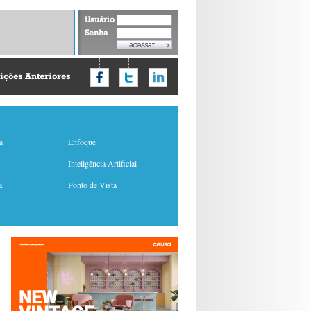
Usuário
Senha
ições Anteriores
a
Enfoque
Inteligência Artificial
a
Ponto de Vista