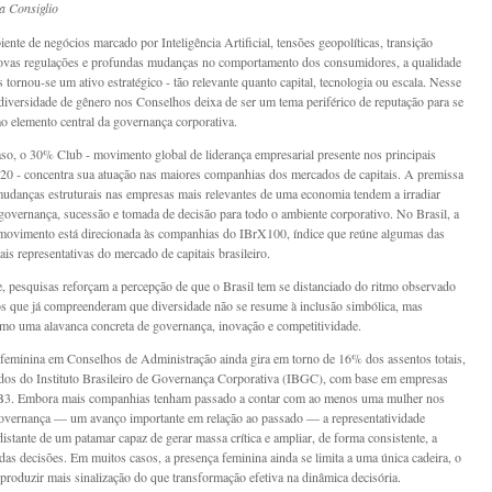
a Consiglio
nte de negócios marcado por Inteligência Artificial, tensões geopolíticas, transição
novas regulações e profundas mudanças no comportamento dos consumidores, a qualidade
 tornou-se um ativo estratégico - tão relevante quanto capital, tecnologia ou escala. Nesse
 diversidade de gênero nos Conselhos deixa de ser um tema periférico de reputação para se
o elemento central da governança corporativa.
so, o 30% Club - movimento global de liderança empresarial presente nos principais
20 - concentra sua atuação nas maiores companhias dos mercados de capitais. A premissa
mudanças estruturais nas empresas mais relevantes de uma economia tendem a irradiar
governança, sucessão e tomada de decisão para todo o ambiente corporativo. No Brasil, a
movimento está direcionada às companhias do IBrX100, índice que reúne algumas das
is representativas do mercado de capitais brasileiro.
e, pesquisas reforçam a percepção de que o Brasil tem se distanciado do ritmo observado
 que já compreenderam que diversidade não se resume à inclusão simbólica, mas
mo uma alavanca concreta de governança, inovação e competitividade.
feminina em Conselhos de Administração ainda gira em torno de 16% dos assentos totais,
os do Instituto Brasileiro de Governança Corporativa (IBGC), com base em empresas
a B3. Embora mais companhias tenham passado a contar com ao menos uma mulher nos
overnança — um avanço importante em relação ao passado — a representatividade
istante de um patamar capaz de gerar massa crítica e ampliar, de forma consistente, a
 das decisões. Em muitos casos, a presença feminina ainda se limita a uma única cadeira, o
 produzir mais sinalização do que transformação efetiva na dinâmica decisória.