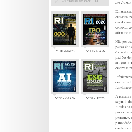
Download do PDF
por
Angélic
Em um ambie
climática, 
das decisões
contexto, a
afirmar com
Não por aca
países do G
Nº 301 • MAI 26
Nº 300 • ABR 26
é simples: 
padrões de 
atuação do 
empresas ma
Infelizment
em mercados
funciona co
A presença 
Nº 299 • MAR 26
Nº 298 • FEV 26
segundo dad
listadas n
postos de g
permanece d
pluralidade
que tende a