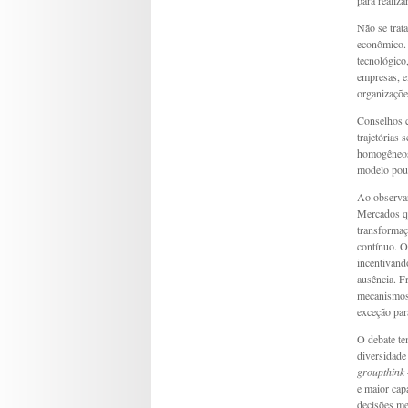
para realiz
Não se trata
econômico. 
tecnológico
empresas, e
organizaçõe
Conselhos c
trajetórias
homogêneos 
modelo pouc
Ao observar
Mercados qu
transformaç
contínuo. O
incentivand
ausência. F
mecanismos 
exceção par
O debate te
diversidade
groupthink
e maior cap
decisões me