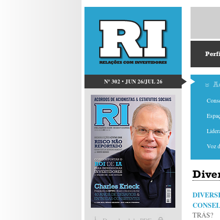
Perf
Nº 302 • JUN 26/JUL 26
A
Conse
Espaç
Lider
Voz 
Dive
DIVERS
CONSE
TRÁS?