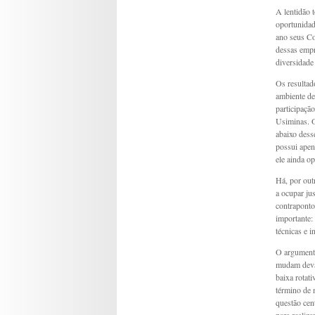
A lentidão 
oportunidad
ano seus Co
dessas emp
diversidade
Os resultad
ambiente d
participaç
Usiminas. O
abaixo dess
possui ape
ele ainda o
Há, por out
a ocupar ju
contraponto
importante:
técnicas e 
O argumento
mudam devag
baixa rota
término de 
questão cen