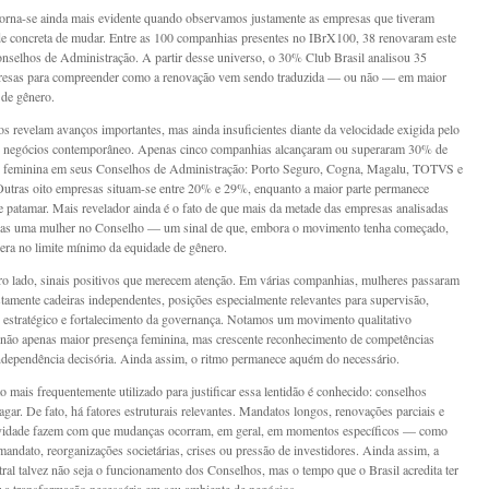
torna-se ainda mais evidente quando observamos justamente as empresas que tiveram
e concreta de mudar. Entre as 100 companhias presentes no IBrX100, 38 renovaram este
nselhos de Administração. A partir desse universo, o 30% Club Brasil analisou 35
resas para compreender como a renovação vem sendo traduzida — ou não — em maior
 de gênero.
os revelam avanços importantes, mas ainda insuficientes diante da velocidade exigida pelo
e negócios contemporâneo. Apenas cinco companhias alcançaram ou superaram 30% de
ão feminina em seus Conselhos de Administração: Porto Seguro, Cogna, Magalu, TOTVS e
utras oito empresas situam-se entre 20% e 29%, enquanto a maior parte permanece
e patamar. Mais revelador ainda é o fato de que mais da metade das empresas analisadas
nas uma mulher no Conselho — um sinal de que, embora o movimento tenha começado,
pera no limite mínimo da equidade de gênero.
ro lado, sinais positivos que merecem atenção. Em várias companhias, mulheres passaram
stamente cadeiras independentes, posições especialmente relevantes para supervisão,
 estratégico e fortalecimento da governança. Notamos um movimento qualitativo
 não apenas maior presença feminina, mas crescente reconhecimento de competências
independência decisória. Ainda assim, o ritmo permanece aquém do necessário.
 mais frequentemente utilizado para justificar essa lentidão é conhecido: conselhos
ar. De fato, há fatores estruturais relevantes. Mandatos longos, renovações parciais e
tividade fazem com que mudanças ocorram, em geral, em momentos específicos — como
mandato, reorganizações societárias, crises ou pressão de investidores. Ainda assim, a
tral talvez não seja o funcionamento dos Conselhos, mas o tempo que o Brasil acredita ter