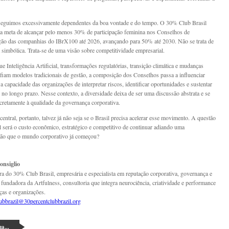
seguimos excessivamente dependentes da boa vontade e do tempo. O 30% Club Brasil
 a meta de alcançar pelo menos 30% de participação feminina nos Conselhos de
ão das companhias do IBrX100 até 2026, avançando para 50% até 2030. Não se trata de
simbólica. Trata-se de uma visão sobre competitividade empresarial.
e Inteligência Artificial, transformações regulatórias, transição climática e mudanças
afiam modelos tradicionais de gestão, a composição dos Conselhos passa a influenciar
a capacidade das organizações de interpretar riscos, identificar oportunidades e sustentar
 no longo prazo. Nesse contexto, a diversidade deixa de ser uma discussão abstrata e se
cretamente à qualidade da governança corporativa.
entral, portanto, talvez já não seja se o Brasil precisa acelerar esse movimento. A questão
al será o custo econômico, estratégico e competitivo de continuar adiando uma
ção que o mundo corporativo já começou?
onsiglio
ra do 30% Club Brasil, empresária e especialista em reputação corporativa, governança e
É fundadora da Artfulness, consultoria que integra neurociência, criatividade e performance
nças e organizações.
ubbrazil@30percentclubbrazil.org
a...