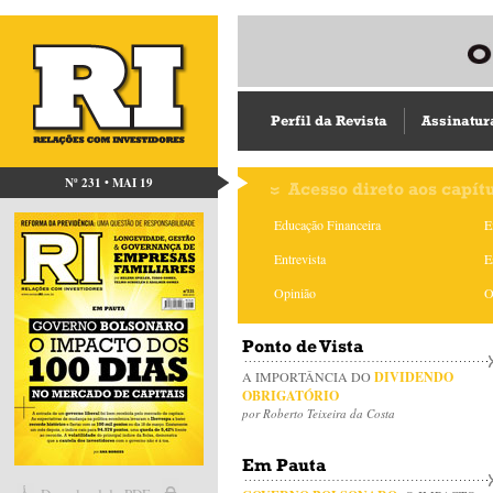
Perfil da Revista
Assinatur
Nº 231 • MAI 19
Acesso direto aos capít
Educação Financeira
E
Entrevista
E
Opinião
O
Ponto de Vista
A IMPORTÂNCIA DO
DIVIDENDO
OBRIGATÓRIO
por Roberto Teixeira da Costa
Em Pauta