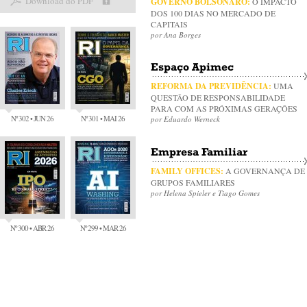
Download do PDF
GOVERNO BOLSONARO:
O IMPACTO
DOS 100 DIAS NO MERCADO DE
CAPITAIS
por Ana Borges
Espaço Apimec
REFORMA DA PREVIDÊNCIA:
UMA
QUESTÃO DE RESPONSABILIDADE
PARA COM AS PRÓXIMAS GERAÇÕES
Nº 302 • JUN 26
Nº 301 • MAI 26
por Eduardo Werneck
Empresa Familiar
FAMILY OFFICES:
A GOVERNANÇA DE
GRUPOS FAMILIARES
por Helena Spieler e Tiago Gomes
Nº 300 • ABR 26
Nº 299 • MAR 26